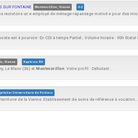
ES SUR FONTAINE
Montmorillon, Vienne
O2
s recrutons un·e employé de ménage-repassage motivé·e pour des missi
poste est à pourvoir: En CDI à temps Partiel ; Volume horaire : 30h Statu
n, Vienne
Kaphisto RH
ny, Le Blanc (36) et
Montmorillon
. Votre profil : Débutant...
italier Universitaire de Poitiers
 territoire de la Vienne. Etablissement de soins de référence à vocation..