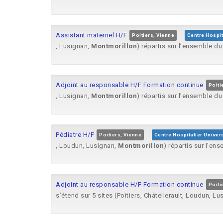
Assistant maternel H/F
Poitiers, Vienne
Centre Hospit
, Lusignan,
Montmorillon
) répartis sur l’ensemble du
Adjoint au responsable H/F Formation continue
Poiti
, Lusignan,
Montmorillon
) répartis sur l’ensemble du
Pédiatre H/F
Poitiers, Vienne
Centre Hospitalier Univers
, Loudun, Lusignan,
Montmorillon
) répartis sur l’en
Adjoint au responsable H/F Formation continue
Poiti
s’étend sur 5 sites (Poitiers, Châtellerault, Loudun, L