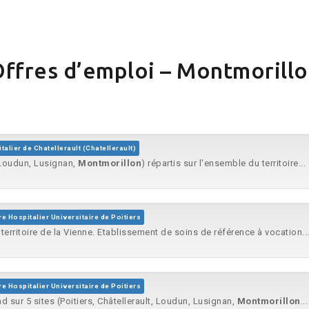
ffres d’emploi – Montmorill
talier de Chatellerault (Chatellerault)
, Loudun, Lusignan,
Montmorillon
) répartis sur l'ensemble du territoire...
re Hospitalier Universitaire de Poitiers
 territoire de la Vienne. Etablissement de soins de référence à vocation..
re Hospitalier Universitaire de Poitiers
nd sur 5 sites (Poitiers, Châtellerault, Loudun, Lusignan,
Montmorillon
...