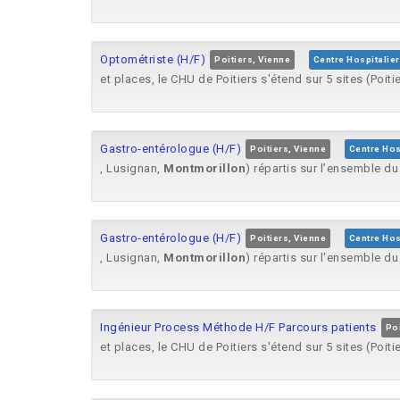
Optométriste (H/F)
Poitiers, Vienne
Centre Hospitalier
et places, le CHU de Poitiers s'étend sur 5 sites (Poit
Gastro-entérologue (H/F)
Poitiers, Vienne
Centre Hosp
, Lusignan,
Montmorillon
) répartis sur l’ensemble du
Gastro-entérologue (H/F)
Poitiers, Vienne
Centre Hosp
, Lusignan,
Montmorillon
) répartis sur l'ensemble du
Ingénieur Process Méthode H/F Parcours patients
Poi
et places, le CHU de Poitiers s'étend sur 5 sites (Poit