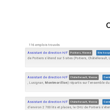
O
116 emplois trouvés
Assistant de direction H/F
Poitiers, Vienne
Site hospi
de Poitiers s'étend sur 5 sites (Poitiers, Châtellerault
Assistant de direction H/F
Châtellerault, Vienne
Cent
, Lusignan,
Montmorillon
) répartis sur l’ensemble du
Assistant de direction H/F
Châtellerault, Vienne
Cent
d’environ 2 700 lits et places, le CHU de Poitiers s’éte