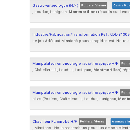
Gastro-entérologue (H/F)
Poitiers, Vienne
Centre Hosp
, Loudun, Lusignan,
Montmorillon
) répartis sur l’en
Industrie/Fabrication/Transformation Réf : 0DL-313091 
Le job Adéquat Missionà pourvoi rapidement. Notre
Manipulateur en oncologie radiothérapique H/F
Poiti
, Châtellerault, Loudun, Lusignan,
Montmorillon
) rép
Manipulateur en oncologie radiothérapique H/F
Poiti
sites (Poitiers, Châtellerault, Loudun, Lusignan,
Montm
Chauffeur PL enrobé H/F
Poitiers, Vienne
Avantage In
; Missions : Nous recherchons pour l'un de nos client