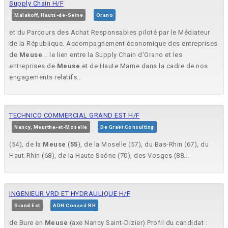
Supply Chain H/F
Malakoff, Hauts-de-Seine
Orano
et du Parcours des Achat Responsables piloté par le Médiateur
de la République. Accompagnement économique des entreprises
de
Meuse
... le lien entre la Supply Chain d'Orano et les
entreprises de
Meuse
et de Haute Marne dans la cadre de nos
engagements relatifs...
TECHNICO COMMERCIAL GRAND EST H/F
Nancy, Meurthe-et-Moselle
De Graët Consulting
(54), de la
Meuse
(
55
), de la Moselle (57), du Bas-Rhin (67), du
Haut-Rhin (68), de la Haute Saône (70), des Vosges (88...
INGENIEUR VRD ET HYDRAULIQUE H/F
Grand Est
ADH Conseil RH
de Bure en
Meuse
(axe Nancy Saint-Dizier) Profil du candidat :