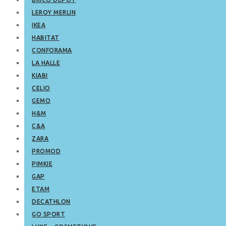
LEROY MERLIN
IKEA
HABITAT
CONFORAMA
LA HALLE
KIABI
CELIO
GEMO
H&M
C&A
ZARA
PROMOD
PIMKIE
GAP
ETAM
DECATHLON
GO SPORT