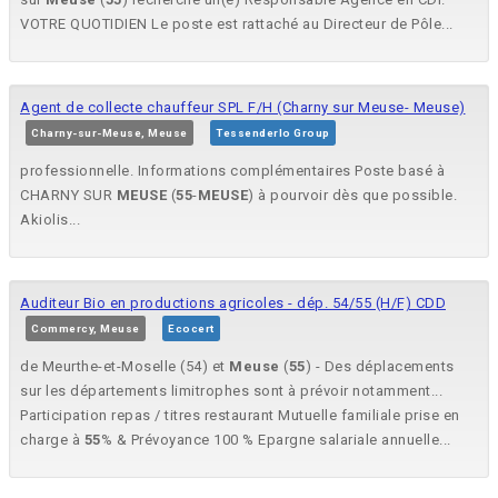
VOTRE QUOTIDIEN Le poste est rattaché au Directeur de Pôle...
Agent de collecte chauffeur SPL F/H (Charny sur Meuse- Meuse)
Charny-sur-Meuse, Meuse
Tessenderlo Group
professionnelle. Informations complémentaires Poste basé à
CHARNY SUR
MEUSE
(
55
-
MEUSE
) à pourvoir dès que possible.
Akiolis...
Auditeur Bio en productions agricoles - dép. 54/55 (H/F) CDD
Commercy, Meuse
Ecocert
de Meurthe-et-Moselle (54) et
Meuse
(
55
) - Des déplacements
sur les départements limitrophes sont à prévoir notamment...
Participation repas / titres restaurant Mutuelle familiale prise en
charge à
55
% & Prévoyance 100 % Epargne salariale annuelle...