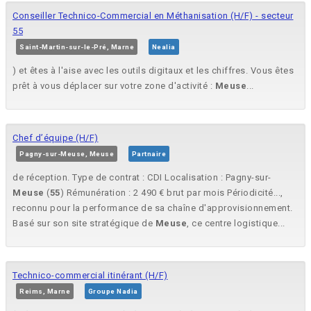
Conseiller Technico-Commercial en Méthanisation (H/F) - secteur
55
Saint-Martin-sur-le-Pré, Marne
Nealia
) et êtes à l'aise avec les outils digitaux et les chiffres. Vous êtes
prêt à vous déplacer sur votre zone d'activité :
Meuse
...
Chef d’équipe (H/F)
Pagny-sur-Meuse, Meuse
Partnaire
de réception. Type de contrat : CDI Localisation : Pagny-sur-
Meuse
(
55
) Rémunération : 2 490 € brut par mois Périodicité...,
reconnu pour la performance de sa chaîne d'approvisionnement.
Basé sur son site stratégique de
Meuse
, ce centre logistique...
Technico-commercial itinérant (H/F)
Reims, Marne
Groupe Nadia