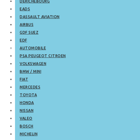
DERICHEBOURG
EADS
DASSAULT AVIATION
AIRBUS
GDF SUEZ
EDF
AUTOMOBILE
PSA PEUGEOT CITROEN
VOLKSWAGEN
BMW / MINI
FIAT
MERCEDES
TOYOTA
HONDA
NISSAN
VALEO
BOSCH
MICHELIN