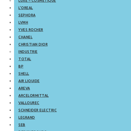
LUXE – COSMETIQUE
L’OREAL
SEPHORA
LVMH
YVES ROCHER
CHANEL
CHRISTIAN DIOR
INDUSTRIE
TOTAL
BP
SHELL
AIR LIQUIDE
AREVA
ARCELORMITTAL
VALLOUREC
SCHNEIDER ELECTRIC
LEGRAND
SEB