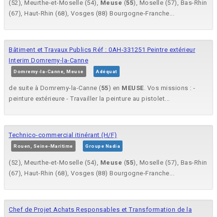
(52), Meurthe-et-Moselle (54),
Meuse
(
55
), Moselle (57), Bas-Rhin
(67), Haut-Rhin (68), Vosges (88) Bourgogne-Franche...
Bâtiment et Travaux Publics Réf : 0AH-331251 Peintre extérieur
Interim Domremy-la-Canne
Domremy-la-Canne, Meuse
Adéquat
de suite à Domremy-la-Canne (
55
) en
MEUSE
. Vos missions : -
peinture extérieure - Travailler la peinture au pistolet...
Technico-commercial itinérant (H/F)
Rouen, Seine-Maritime
Groupe Nadia
(52), Meurthe-et-Moselle (54),
Meuse
(
55
), Moselle (57), Bas-Rhin
(67), Haut-Rhin (68), Vosges (88) Bourgogne-Franche...
Chef de Projet Achats Responsables et Transformation de la