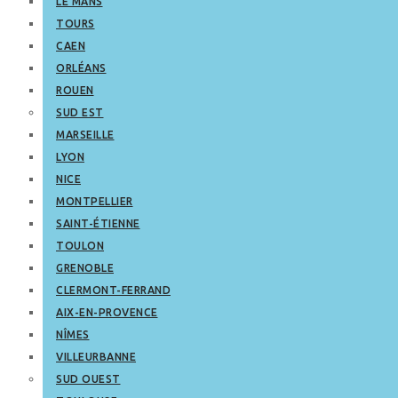
LE MANS
TOURS
CAEN
ORLÉANS
ROUEN
SUD EST
MARSEILLE
LYON
NICE
MONTPELLIER
SAINT-ÉTIENNE
TOULON
GRENOBLE
CLERMONT-FERRAND
AIX-EN-PROVENCE
NÎMES
VILLEURBANNE
SUD OUEST