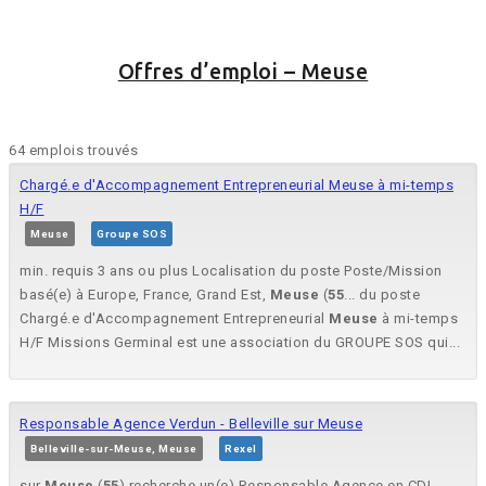
Offres d’emploi – Meuse
64 emplois trouvés
Chargé.e d'Accompagnement Entrepreneurial Meuse à mi-temps
H/F
Meuse
Groupe SOS
min. requis 3 ans ou plus Localisation du poste Poste/Mission
basé(e) à Europe, France, Grand Est,
Meuse
(
55
... du poste
Chargé.e d'Accompagnement Entrepreneurial
Meuse
à mi-temps
H/F Missions Germinal est une association du GROUPE SOS qui...
Responsable Agence Verdun - Belleville sur Meuse
Belleville-sur-Meuse, Meuse
Rexel
sur
Meuse
(
55
) recherche un(e) Responsable Agence en CDI.