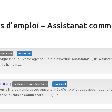
s d’emploi – Assistanat comm
Haut-Rhin
Randstad
ejoignez-nous ! Votre agence, Pôle d'expertise
assistanat
..., un Assista
ille humaine...
L (F/H)
Le Havre, Seine-Maritime
Randstad
, vous offre de nombreuses opportunités d'emploi et vous accompagne tou
ation clients et
commercial
(F/H) Ce...