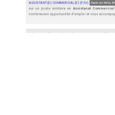
ASSISTANT(E) COMMERCIAL(E) (F/H)
Vaulx-en-Velin, 
sur un poste similaire en
Assistanat
Commercial
nombreuses opportunités d'emploi et vous accompagne
Administratif/Accueil/Secrétariat/Assistanat Réf : 01
Le job Adéquat Votre agence Adéquat d'Annecy recrute
Administratif/Accueil/Secrétariat/Assistanat Réf : 0
Le job Adéquat Notre agence Adéquat Niortrecrute
supports d'aide à la vente (présentations, catalogues,
Administratif/Accueil/Secrétariat/Assistanat Réf : 0
Le job Adéquat Notre agence Adéquat de Marmande rec