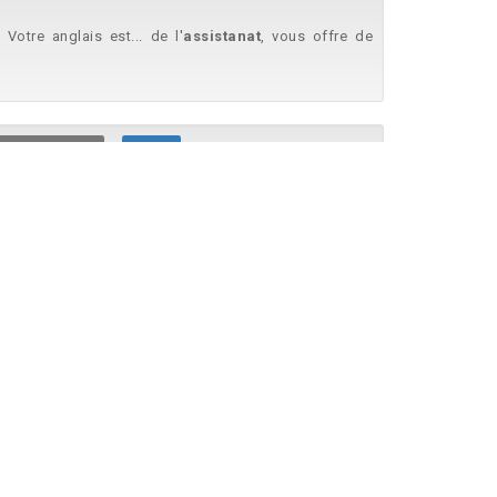
otre anglais est... de l'
assistanat
, vous offre de
cy, Haute-Savoie
Adéquat
sur-Boutonne, Deux-Sèvres
Adéquat
... et les outils de suivi
commercial
- Préparer les
Marmande, Lot-et-Garonne
Adéquat