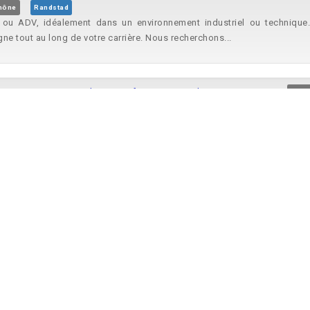
Rhône
Randstad
ou ADV, idéalement dans un environnement industriel ou technique. V
 tout au long de votre carrière. Nous recherchons...
8-331541 Assistant administratif et commercial H/F Interim Annecy
Anne
 un assistant administratif et
commercial
H/F pour une mission...
DD-330499 Assistant commercial H/F Interim Brioux-sur-Boutonne
Brioux-
 un Assistant
commercial
H/F pour une mission 3 moisévolutive située
 fiches produits...
DN-325989 Assistant administratif et commercial H/F Interim Marmande
rute des nouveaux talents : Assistant administratif et
commercial
...