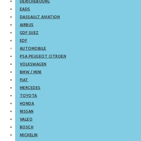
DERICHEBOURG
EADS
DASSAULT AVIATION
AIRBUS
GDF SUEZ
EDF
AUTOMOBILE
PSA PEUGEOT CITROEN
VOLKSWAGEN
BMW / MINI
FIAT
MERCEDES
TOYOTA
HONDA
NISSAN
VALEO
BOSCH
MICHELIN