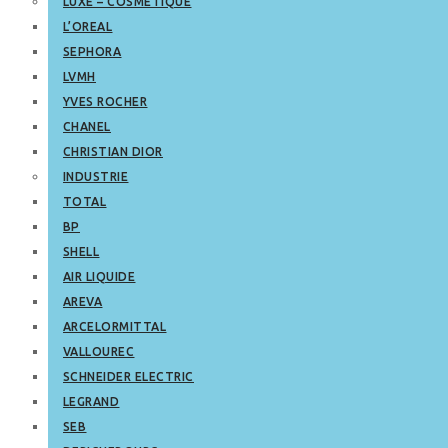
LUXE – COSMETIQUE
L’OREAL
SEPHORA
LVMH
YVES ROCHER
CHANEL
CHRISTIAN DIOR
INDUSTRIE
TOTAL
BP
SHELL
AIR LIQUIDE
AREVA
ARCELORMITTAL
VALLOUREC
SCHNEIDER ELECTRIC
LEGRAND
SEB