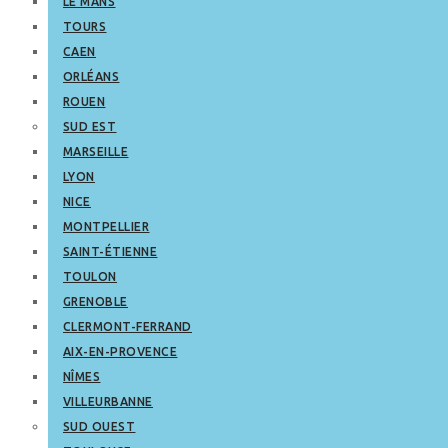
LE MANS
TOURS
CAEN
ORLÉANS
ROUEN
SUD EST
MARSEILLE
LYON
NICE
MONTPELLIER
SAINT-ÉTIENNE
TOULON
GRENOBLE
CLERMONT-FERRAND
AIX-EN-PROVENCE
NÎMES
VILLEURBANNE
SUD OUEST