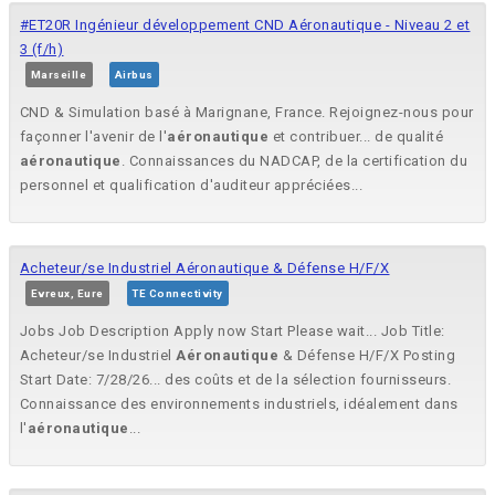
#ET20R Ingénieur développement CND Aéronautique - Niveau 2 et
3 (f/h)
Marseille
Airbus
CND & Simulation basé à Marignane, France. Rejoignez-nous pour
façonner l'avenir de l'
aéronautique
et contribuer... de qualité
aéronautique
. Connaissances du NADCAP, de la certification du
personnel et qualification d'auditeur appréciées...
Acheteur/se Industriel Aéronautique & Défense H/F/X
Evreux, Eure
TE Connectivity
Jobs Job Description Apply now Start Please wait... Job Title:
Acheteur/se Industriel
Aéronautique
& Défense H/F/X Posting
Start Date: 7/28/26... des coûts et de la sélection fournisseurs.
Connaissance des environnements industriels, idéalement dans
l'
aéronautique
...