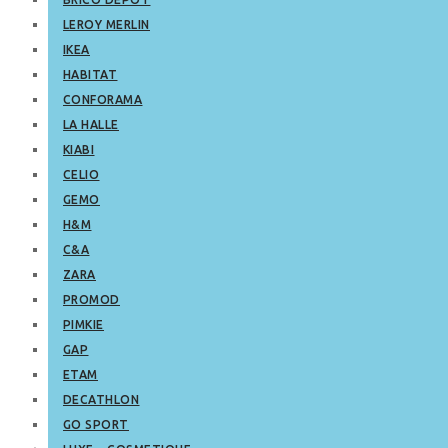
LEROY MERLIN
IKEA
HABITAT
CONFORAMA
LA HALLE
KIABI
CELIO
GEMO
H&M
C&A
ZARA
PROMOD
PIMKIE
GAP
ETAM
DECATHLON
GO SPORT