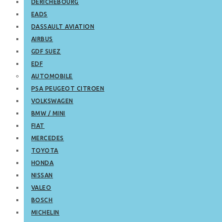
DERICHEBOURG
EADS
DASSAULT AVIATION
AIRBUS
GDF SUEZ
EDF
AUTOMOBILE
PSA PEUGEOT CITROEN
VOLKSWAGEN
BMW / MINI
FIAT
MERCEDES
TOYOTA
HONDA
NISSAN
VALEO
BOSCH
MICHELIN