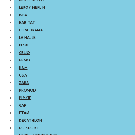
LEROY MERLIN
IKEA
HABITAT
CONFORAMA
LA HALLE
KIABI
CELIO
GEMO
H&M
C&A
ZARA
PROMOD
PIMKIE
GAP
ETAM
DECATHLON
GO SPORT