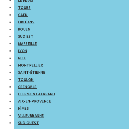
LE MANS
TOURS
CAEN
ORLÉANS
ROUEN
SUD EST
MARSEILLE
LYON
NICE
MONTPELLIER
SAINT-ÉTIENNE
TOULON
GRENOBLE
CLERMONT-FERRAND
AIX-EN-PROVENCE
NÎMES
VILLEURBANNE
SUD OUEST