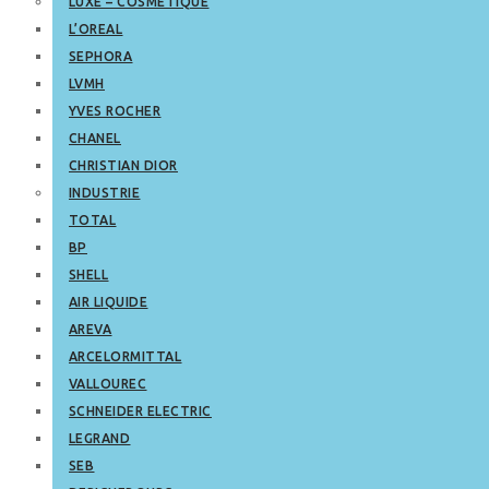
LUXE – COSMETIQUE
L’OREAL
SEPHORA
LVMH
YVES ROCHER
CHANEL
CHRISTIAN DIOR
INDUSTRIE
TOTAL
BP
SHELL
AIR LIQUIDE
AREVA
ARCELORMITTAL
VALLOUREC
SCHNEIDER ELECTRIC
LEGRAND
SEB