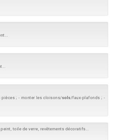
t...
...
s pièces ; - monter les cloisons/
sols
/faux-plafonds ; -
peint, toile de verre, revêtements décoratifs...