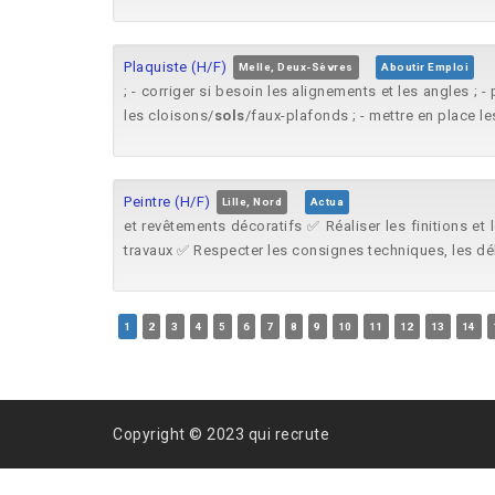
Plaquiste (H/F)
Melle, Deux-Sèvres
Aboutir Emploi
; - corriger si besoin les alignements et les angles ; -
les cloisons/
sols
/faux-plafonds ; - mettre en place les
Peintre (H/F)
Lille, Nord
Actua
et revêtements décoratifs ✅ Réaliser les finitions et
travaux ✅ Respecter les consignes techniques, les délai
1
2
3
4
5
6
7
8
9
10
11
12
13
14
Copyright © 2023 qui recrute