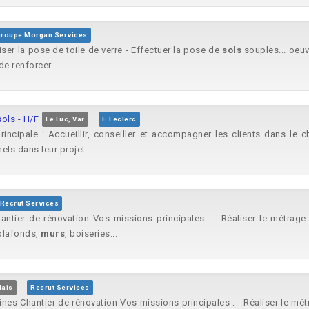
roupe Morgan Services
iser la pose de toile de verre - Effectuer la pose de
sols
souples... oeu
e renforcer...
ols - H/F
Le Luc, Var
E.Leclerc
rincipale : Accueillir, conseiller et accompagner les clients dans le c
ls dans leur projet...
Recrut Services
tier de rénovation Vos missions principales : - Réaliser le métrage d
(plafonds,
murs
, boiseries...
lais
Recrut Services
es Chantier de rénovation Vos missions principales : - Réaliser le métr