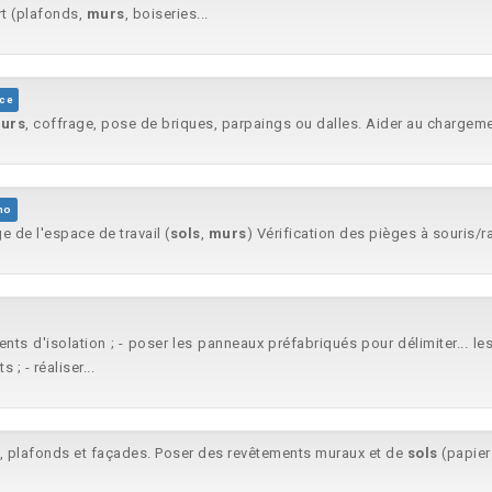
rt (plafonds,
murs
, boiseries...
nce
urs
, coffrage, pose de briques, parpaings ou dalles. Aider au chargemen
no
 de l'espace de travail (
sols
,
murs
) Vérification des pièges à souris/rat
ents d'isolation ; - poser les panneaux préfabriqués pour délimiter... le
; - réaliser...
, plafonds et façades. Poser des revêtements muraux et de
sols
(papier 