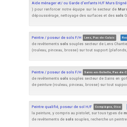
Aide ménager et/ ou Garde d'enfants H/F Murs Erigné
) pour renforcer notre équipe sur le secteur de
Mur
dépoussiérage, nettoyage des surfaces et des
sols
Ge
Peintre / poseur de sols F/H
Lens, Pas-de-Calais
Rec
de revêtements
sols
souples secteur de Lens Chantier 
(rouleau, pinceau, brosse) sur tout support (plafonds
Peintre / poseur de sols F/H
Sains-en-Gohelle, Pas-de-C
de revêtements
sols
souples secteur de Sains en gohel
de peinture (rouleau, pinceau, brosse) sur tout suppo
Peintre qualifié, poseur de sol H/F
Compiègne, Oise
la peinture, y compris au pistolet, sur tous types de
m
de revêtements de
sols
souples, recherche un peintre q