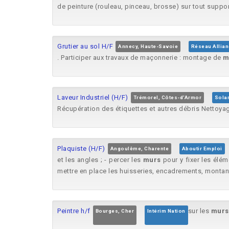
de peinture (rouleau, pinceau, brosse) sur tout suppo
Grutier au sol H/F
Annecy, Haute-Savoie
Réseau Allia
. Participer aux travaux de maçonnerie : montage de
m
Laveur Industriel (H/F)
Trémorel, Côtes-d'Armor
Sola
Récupération des étiquettes et autres débris Nettoyage
Plaquiste (H/F)
Angoulême, Charente
Aboutir Emploi
et les angles ; - percer les
murs
pour y fixer les élém
mettre en place les huisseries, encadrements, montants 
Peintre h/f
sur les
murs
Bourges, Cher
Intérim Nation