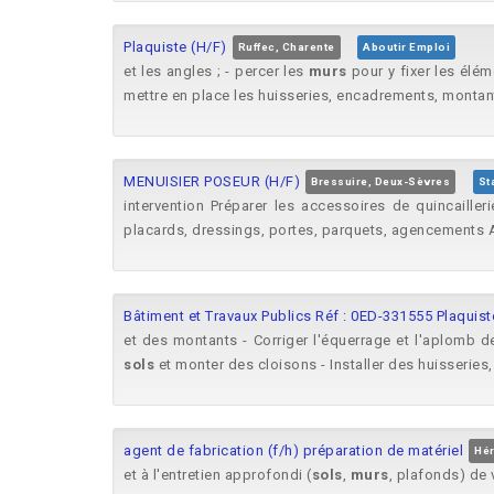
Plaquiste (H/F)
Ruffec, Charente
Aboutir Emploi
et les angles ; - percer les
murs
pour y fixer les élém
mettre en place les huisseries, encadrements, montants 
MENUISIER POSEUR (H/F)
Bressuire, Deux-Sèvres
St
intervention Préparer les accessoires de quincailler
placards, dressings, portes, parquets, agencements A
Bâtiment et Travaux Publics Réf : 0ED-331555 Plaquist
et des montants - Corriger l'équerrage et l'aplomb 
sols
et monter des cloisons - Installer des huisseries
agent de fabrication (f/h) préparation de matériel
Hér
et à l'entretien approfondi (
sols
,
murs
, plafonds) de 