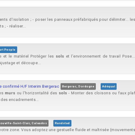
ents d'isolation ; - poser les panneaux préfabriqués pour délimiter... le
; - réaliser...
art People
ie et le matériel Protéger les
sols
et l’environnement de travail Pose.
justage et découpe...
e confirmé H/F Interim Bergerac
Bergerac, Dordogne
Adéquat
des
murs
ou l'horizontalité des
sols
- Monter des cloisons ou faux pla
, des encadrements...
ouville-Saint-Clair, Calvados
Randstad
votre zone. Vous adoptez une gestuelle fluide et maîtrisée (mouvements 