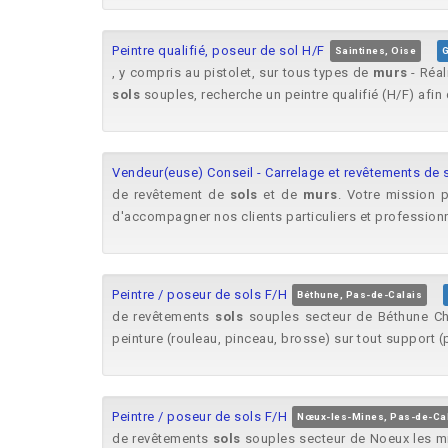
Peintre qualifié, poseur de sol H/F
Saintines, Oise
G
, y compris au pistolet, sur tous types de
murs
- Réal
sols
souples, recherche un peintre qualifié (H/F) afin d
Vendeur(euse) Conseil - Carrelage et revêtements de s
de revêtement de
sols
et de
murs
. Votre mission p
d'accompagner nos clients particuliers et professionne
Peintre / poseur de sols F/H
Béthune, Pas-de-Calais
de revêtements
sols
souples secteur de Béthune Chan
peinture (rouleau, pinceau, brosse) sur tout support 
Peintre / poseur de sols F/H
Nœux-les-Mines, Pas-de-Ca
de revêtements
sols
souples secteur de Noeux les min