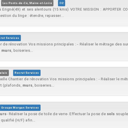
Les Ponts-de-Cé, Maine-et-Loire
O2
s
Erigné(49) et ses alentours (15 kms) VOTRE MISSION : APPORTER CONF
stion du linge : étendre, repasser...
rut Services
de rénovation Vos missions principales : - Réaliser le métrage des surf
,
murs
, boiseries...
alais
Recrut Services
le Chantier de rénovation Vos missions principales : - Réaliser le métr
rt (plafonds,
murs
, boiseries...
Groupe Morgan Services
urs
- Réaliser la pose de toile de verre- Effectuer la pose de
sols
souple
ualifié (H/F) afin...