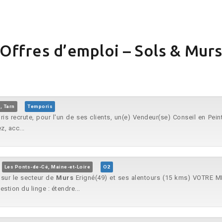
Offres d’emploi – Sols & Mur
, Tarn
Temporis
s recrute, pour l'un de ses clients, un(e) Vendeur(se) Conseil en Pein
z, acc...
Les Ponts-de-Cé, Maine-et-Loire
O2
 sur le secteur de
Murs
Erigné(49) et ses alentours (15 kms) VOTRE MISS
stion du linge : étendre...