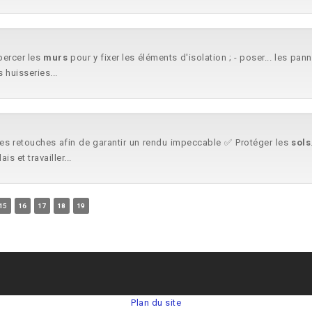
 percer les
murs
pour y fixer les éléments d'isolation ; - poser... les pa
 huisseries...
 les retouches afin de garantir un rendu impeccable ✅ Protéger les
sols
s et travailler...
15
16
17
18
19
Plan du site