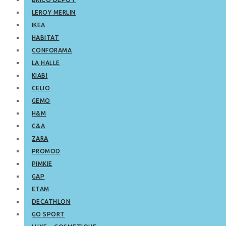
LEROY MERLIN
IKEA
HABITAT
CONFORAMA
LA HALLE
KIABI
CELIO
GEMO
H&M
C&A
ZARA
PROMOD
PIMKIE
GAP
ETAM
DECATHLON
GO SPORT