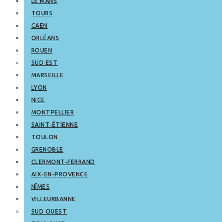
LE MANS
TOURS
CAEN
ORLÉANS
ROUEN
SUD EST
MARSEILLE
LYON
NICE
MONTPELLIER
SAINT-ÉTIENNE
TOULON
GRENOBLE
CLERMONT-FERRAND
AIX-EN-PROVENCE
NÎMES
VILLEURBANNE
SUD OUEST