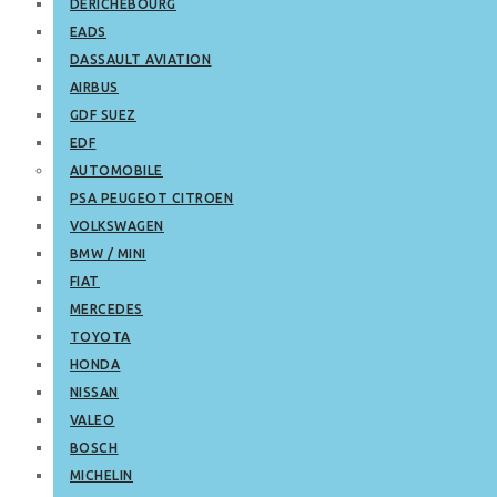
DERICHEBOURG
EADS
DASSAULT AVIATION
AIRBUS
GDF SUEZ
EDF
AUTOMOBILE
PSA PEUGEOT CITROEN
VOLKSWAGEN
BMW / MINI
FIAT
MERCEDES
TOYOTA
HONDA
NISSAN
VALEO
BOSCH
MICHELIN