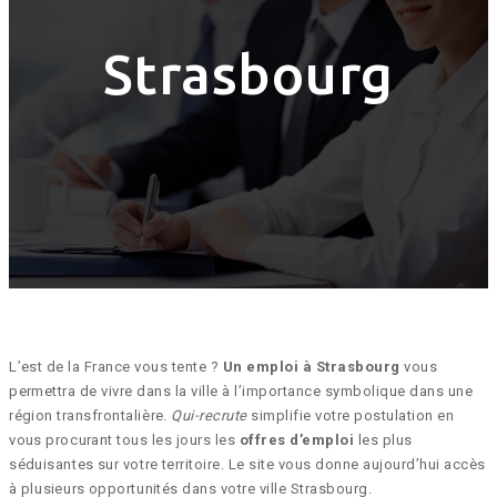
Strasbourg
L’est de la France vous tente ?
Un emploi à Strasbourg
vous
permettra de vivre dans la ville à l’importance symbolique dans une
région transfrontalière.
Qui-recrute
simplifie votre postulation en
vous procurant tous les jours les
offres d’emploi
les plus
séduisantes sur votre territoire. Le site vous donne aujourd’hui accès
à plusieurs opportunités dans votre ville Strasbourg.