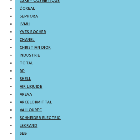
LUXE – COSMETIQUE
L’OREAL
SEPHORA
LVMH
YVES ROCHER
CHANEL
CHRISTIAN DIOR
INDUSTRIE
TOTAL
BP
SHELL
AIR LIQUIDE
AREVA
ARCELORMITTAL
VALLOUREC
SCHNEIDER ELECTRIC
LEGRAND
SEB