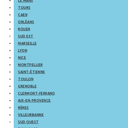
LE MANS
TOURS
CAEN
ORLÉANS
ROUEN
SUD EST
MARSEILLE
LYON
NICE
MONTPELLIER
SAINT-ÉTIENNE
TOULON
GRENOBLE
CLERMONT-FERRAND
AIX-EN-PROVENCE
NÎMES
VILLEURBANNE
SUD OUEST