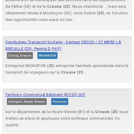
de l’Allier (03) et de la
Creuse
(
23
). Nous cherchons..., mais sera
idéalement située à Montluçon (03), voire Guéret (
23
), en fonction
des opportunités mais aussi du lieu...
Conducteur Transport Scolaire - Secteur CROCQ / ST MERD LA
BREUILLE (23)- Permis D (H/F)
Crocq, Creuse
MIGNATON
Entreprise MIGNATON (
23
) entreprise familiale spécialisée dans le
transport de voyageurs sur la
Creuse
(
23
...
Technico Commercial Bâtiment (87/23) H/F
Limoges, Haute-Vienne
Foussier
sur le département de la Haute-Vienne (87) et la
Creuse
(
23
) vous
mettez en place et appliquez notre politique commerciale. En
qualité...