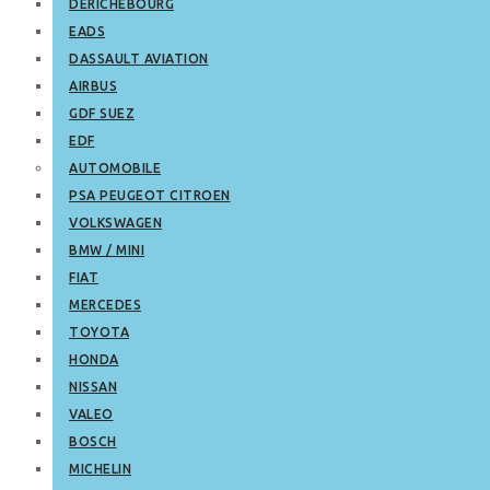
DERICHEBOURG
EADS
DASSAULT AVIATION
AIRBUS
GDF SUEZ
EDF
AUTOMOBILE
PSA PEUGEOT CITROEN
VOLKSWAGEN
BMW / MINI
FIAT
MERCEDES
TOYOTA
HONDA
NISSAN
VALEO
BOSCH
MICHELIN