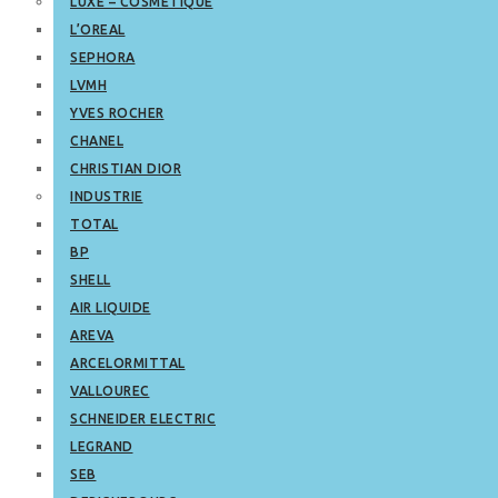
LUXE – COSMETIQUE
L’OREAL
SEPHORA
LVMH
YVES ROCHER
CHANEL
CHRISTIAN DIOR
INDUSTRIE
TOTAL
BP
SHELL
AIR LIQUIDE
AREVA
ARCELORMITTAL
VALLOUREC
SCHNEIDER ELECTRIC
LEGRAND
SEB