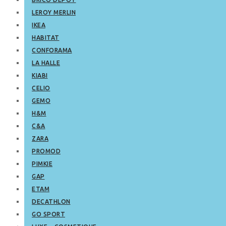
LEROY MERLIN
IKEA
HABITAT
CONFORAMA
LA HALLE
KIABI
CELIO
GEMO
H&M
C&A
ZARA
PROMOD
PIMKIE
GAP
ETAM
DECATHLON
GO SPORT