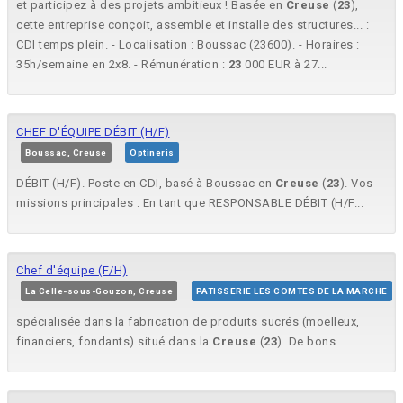
et participez à des projets ambitieux ! Basée en
Creuse
(
23
),
cette entreprise conçoit, assemble et installe des structures... :
CDI temps plein. - Localisation : Boussac (23600). - Horaires :
35h/semaine en 2x8. - Rémunération :
23
000 EUR à 27...
CHEF D'ÉQUIPE DÉBIT (H/F)
Boussac, Creuse
Optineris
DÉBIT (H/F). Poste en CDI, basé à Boussac en
Creuse
(
23
). Vos
missions principales : En tant que RESPONSABLE DÉBIT (H/F...
Chef d'équipe (F/H)
La Celle-sous-Gouzon, Creuse
PATISSERIE LES COMTES DE LA MARCHE
spécialisée dans la fabrication de produits sucrés (moelleux,
financiers, fondants) situé dans la
Creuse
(
23
). De bons...