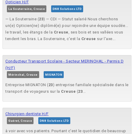
Opticien H/F
La Souterraine, Creuse
DN8 Solutions LTD
— La Souterraine (
23
) — CDI — Statut salarié Nous cherchons
un(e) Opticien(ne) diplômé(e) pour rejoindre une équipe soudée...
le travail, les étangs de la
Creuse
, ses bois et ses vallées vous
tendent les bras. La Souterraine, c'est la
Creuse
sur l'axe...
Conducteur Transport Scolaire - Secteur MERINCHAL - Permis D
(H/F)
Mérinchal, Creuse
MIGNATON
Entreprise MIGNATON (
23
) entreprise familiale spécialisée dans le
transport de voyageurs sur la
Creuse
(
23
...
Chirurgien-dentiste H/F
Guéret, Creuse
DN8 Solutions LTD
à voir avec vos patients. Pourtant c'est le quotidien de beaucoup