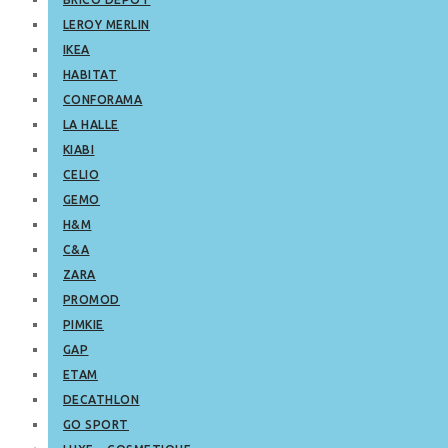
LEROY MERLIN
IKEA
HABITAT
CONFORAMA
LA HALLE
KIABI
CELIO
GEMO
H&M
C&A
ZARA
PROMOD
PIMKIE
GAP
ETAM
DECATHLON
GO SPORT