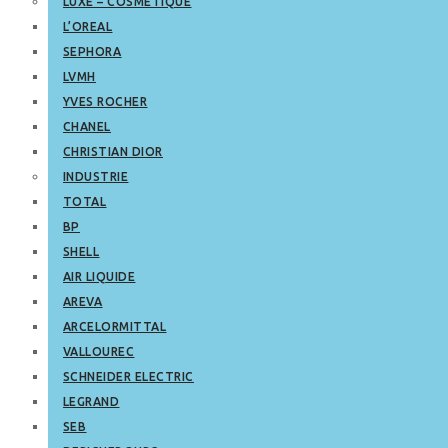
LUXE – COSMETIQUE
L’OREAL
SEPHORA
LVMH
YVES ROCHER
CHANEL
CHRISTIAN DIOR
INDUSTRIE
TOTAL
BP
SHELL
AIR LIQUIDE
AREVA
ARCELORMITTAL
VALLOUREC
SCHNEIDER ELECTRIC
LEGRAND
SEB