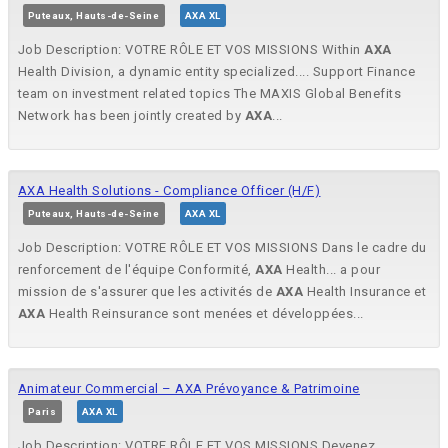
Puteaux, Hauts-de-Seine
AXA XL
Job Description: VOTRE RÔLE ET VOS MISSIONS Within
AXA
Health Division, a dynamic entity specialized.... Support Finance
team on investment related topics The MAXIS Global Benefits
Network has been jointly created by
AXA
...
AXA Health Solutions - Compliance Officer (H/F)
Puteaux, Hauts-de-Seine
AXA XL
Job Description: VOTRE RÔLE ET VOS MISSIONS Dans le cadre du
renforcement de l'équipe Conformité,
AXA
Health... a pour
mission de s'assurer que les activités de
AXA
Health Insurance et
AXA
Health Reinsurance sont menées et développées...
Animateur Commercial – AXA Prévoyance & Patrimoine
Paris
AXA XL
Job Description: VOTRE RÔLE ET VOS MISSIONS Devenez