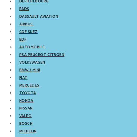
DERICHEBOURG
EADS
DASSAULT AVIATION
AIRBUS
GDF SUEZ
EDF
AUTOMOBILE
PSA PEUGEOT CITROEN
VOLKSWAGEN
BMW / MINI
FIAT
MERCEDES
TOYOTA
HONDA
NISSAN
VALEO
BOSCH
MICHELIN