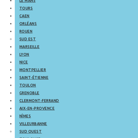
LE MANS
TOURS
CAEN
ORLÉANS
ROUEN
SUD EST
MARSEILLE
LYON
NICE
MONTPELLIER
SAINT-ÉTIENNE
TOULON
GRENOBLE
CLERMONT-FERRAND
AIX-EN-PROVENCE
NÎMES
VILLEURBANNE
SUD OUEST