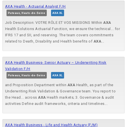
AXA Health - Actuarial Analyst F/H
Puteaux, Hauts-de-Seine
AXA XL
Job Description: VOTRE RÔLE ET VOS MISSIONS Within
AXA
Health Solutions Actuarial Function, we ensure the technical... for
IFRS 17 and SII, and reserving. The team covers commitments
related to Death, Disability and Health benefits of
AXA
...
AXA Health Business- Senior Actuary – Underwriting Risk
Validation F/H
Puteaux, Hauts-de-Seine
AXA XL
and Proposition Department within
AXA
Health, as part of the
Underwriting Risk Validation & Governance team. You report to
the Head... across
AXA
Health markets; 3. Governance & audit
activities Define audit frameworks, criteria and timelines...
AXA Health Business - Life and Health Actuary (F/M)