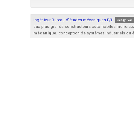
Ingénieur Bureau d'études mécaniques F/H
Cergy, Val
aux plus grands constructeurs automobiles mondiaux.
mécanique
, conception de systèmes industriels ou é
Ingénieur Senior – Produits Combinés (Essais Mécani
Bac +5 (école d’ingénieur, Master ou Doctorat) en
mé
Technicien Maintenance Mécanique
France
Prysmi
de l'électricité, de la
mécanique
, du pneumatique. Ma
technicien de maintenance en milieu industriel avec 
Technicien de maintenance mécanique -LCB GANDR
. Profil : Formation : Diplôme Bac à BAC+2 Dans 