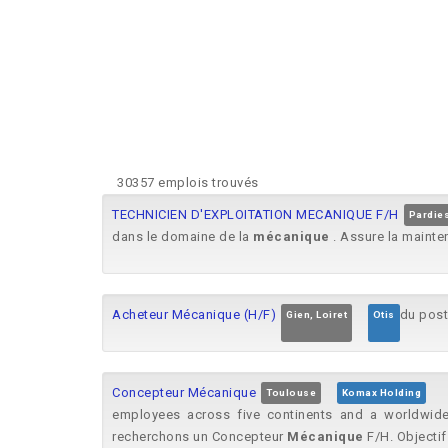
30357 emplois trouvés
TECHNICIEN D'EXPLOITATION MECANIQUE F/H
Pardies
dans le domaine de la
mécanique
. Assure la mainte
Acheteur Mécanique (H/F)
du post
Gien, Loiret
Otis
Concepteur Mécanique
Toulouse
Komax Holding
employees across five continents and a worldwid
recherchons un Concepteur
Mécanique
F/H. Objectif 