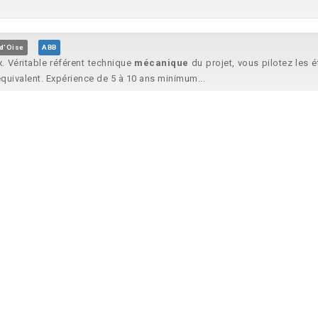
-d'Oise
ABB
 Véritable référent technique
mécanique
du projet, vous pilotez les é
quivalent. Expérience de 5 à 10 ans minimum...
ques) - CDD 5 mois H/F
Le Pont-de-Claix, Isère
BD
canique
, science des matériaux ou domaine équivalent Possibilité Bac..
an
is votre expertise principale guidera vos priorités dans ce domaine. Ast
une dominante en
mécanique
...
ANGE
Gandrange, Moselle
ArcelorMittal
le domaine de la maintenance Domaine :
Mécanique
Compétences atte