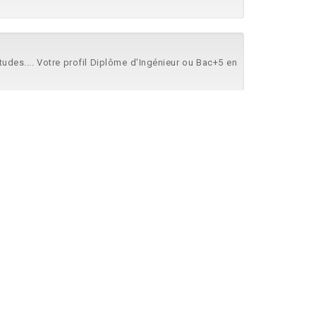
tudes.... Votre profil Diplôme d'Ingénieur ou Bac+5 en
.
reinte... d'une expérience de 5 ans réussie en tant que
ndues : - Techniques... : o
Mécanique
générale o