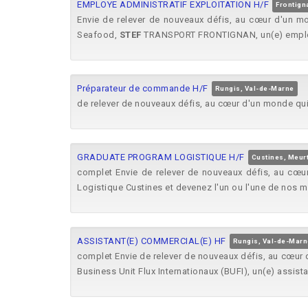
EMPLOYE ADMINISTRATIF EXPLOITATION H/F
Frontign
Envie de relever de nouveaux défis, au cœur d'un 
Seafood,
STEF
TRANSPORT FRONTIGNAN, un(e) employé
Préparateur de commande H/F
Rungis, Val-de-Marne
de relever de nouveaux défis, au cœur d'un monde qu
GRADUATE PROGRAM LOGISTIQUE H/F
Custines, Meur
complet Envie de relever de nouveaux défis, au cœ
Logistique Custines et devenez l'un ou l'une de nos 
ASSISTANT(E) COMMERCIAL(E) HF
Rungis, Val-de-Marn
complet Envie de relever de nouveaux défis, au cœur
Business Unit Flux Internationaux (BUFI), un(e) assist