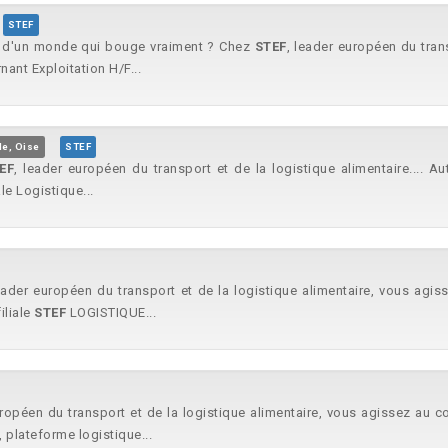
STEF
r d'un monde qui bouge vraiment ? Chez
STEF
, leader européen du trans
nant Exploitation H/F...
le, Oise
STEF
EF
, leader européen du transport et de la logistique alimentaire.... 
le Logistique...
eader européen du transport et de la logistique alimentaire, vous agis
iliale
STEF
LOGISTIQUE...
uropéen du transport et de la logistique alimentaire, vous agissez au c
 plateforme logistique...