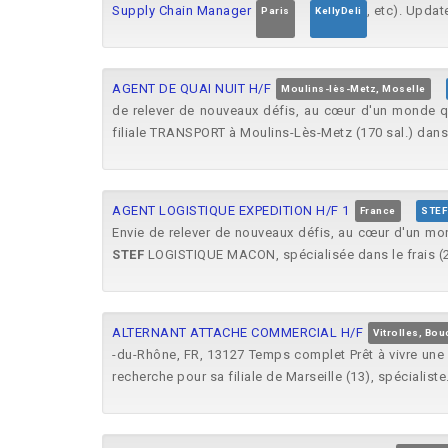
Supply Chain Manager
, etc). Updat
Paris
KellyDeli
AGENT DE QUAI NUIT H/F
Moulins-lès-Metz, Moselle
de relever de nouveaux défis, au cœur d'un monde 
filiale TRANSPORT à Moulins-Lès-Metz (170 sal.) dans
AGENT LOGISTIQUE EXPEDITION H/F 1
France
STEF
Envie de relever de nouveaux défis, au cœur d'un m
STEF
LOGISTIQUE MACON, spécialisée dans le frais (2
ALTERNANT ATTACHE COMMERCIAL H/F
Vitrolles, Bo
-du-Rhône, FR, 13127 Temps complet Prêt à vivre un
recherche pour sa filiale de Marseille (13), spécialiste.