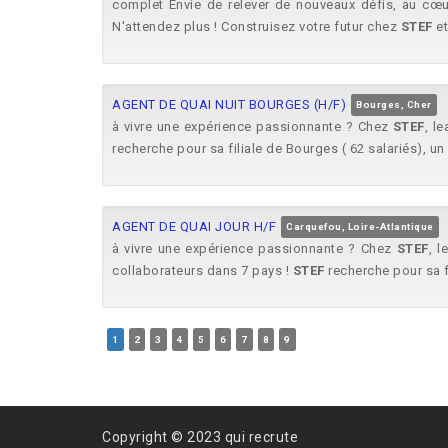
complet Envie de relever de nouveaux défis, au c
N'attendez plus ! Construisez votre futur chez
STEF
et
AGENT DE QUAI NUIT BOURGES (H/F)
Bourges, Cher
à vivre une expérience passionnante ? Chez
STEF
, l
recherche pour sa filiale de Bourges ( 62 salariés), un 
AGENT DE QUAI JOUR H/F
Carquefou, Loire-Atlantique
à vivre une expérience passionnante ? Chez
STEF
, l
collaborateurs dans 7 pays !
STEF
recherche pour sa fi
1
2
3
4
5
6
7
8
9
Copyright © 2023 qui recrute