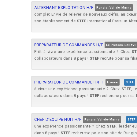
ALTERNANT EXPLOITATION H/F
Rungis, Val-de-Marne
complet Envie de relever de nouveaux défis, au cœu
son établissement de
STEF
International Paris un Alter
PREPARATEUR DE COMMANDES H/F
Le Plessis-Bellevil
Prêt à vivre une expérience passionnante ? Chez
ST
collaborateurs dans 8 pays !
STEF
recrute pour sa filia
PREPARATEUR DE COMMANDE H/F 1
France
STEF
à vivre une expérience passionnante ? Chez
STEF
, l
collaborateurs dans 8 pays !
STEF
recherche pour sa f
CHEF D'EQUIPE NUIT H/F
Rungis, Val-de-Marne
STEF
une expérience passionnante ? Chez
STEF
, leader e
dans 8 pays !
STEF
recherche pour son site de Rungis,