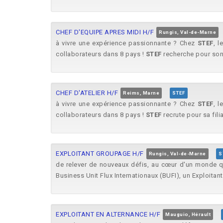
CHEF D'EQUIPE APRES MIDI H/F
Rungis, Val-de-Marne
à vivre une expérience passionnante ? Chez
STEF
, l
collaborateurs dans 8 pays !
STEF
recherche pour son 
CHEF D'ATELIER H/F
Reims, Marne
STEF
à vivre une expérience passionnante ? Chez
STEF
, l
collaborateurs dans 8 pays !
STEF
recrute pour sa fil
EXPLOITANT GROUPAGE H/F
Rungis, Val-de-Marne
S
de relever de nouveaux défis, au cœur d'un monde 
Business Unit Flux Internationaux (BUFI), un Exploita
EXPLOITANT EN ALTERNANCE H/F
Mauguio, Hérault