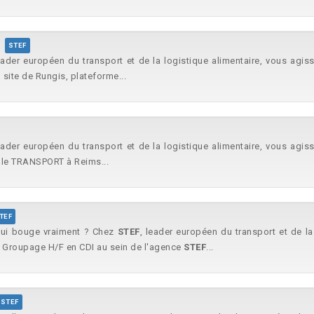
STEF
eader européen du transport et de la logistique alimentaire, vous agis
site de Rungis, plateforme...
eader européen du transport et de la logistique alimentaire, vous agis
iale TRANSPORT à Reims...
TEF
qui bouge vraiment ? Chez
STEF
, leader européen du transport et de la
nt Groupage H/F en CDI au sein de l'agence
STEF
...
STEF