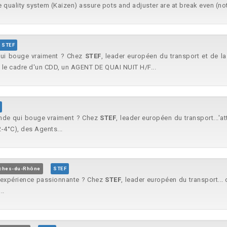
e quality system (Kaizen) assure pots and adjuster are at break even (no
STEF
qui bouge vraiment ? Chez
STEF
, leader européen du transport et de la
 le cadre d'un CDD, un AGENT DE QUAI NUIT H/F...
onde qui bouge vraiment ? Chez
STEF
, leader européen du transport...'a
-4°C), des Agents...
uches-du-Rhône
STEF
e expérience passionnante ? Chez
STEF
, leader européen du transport..
..