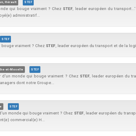
an, Hérault
STEF
monde qui bouge vraiment ? Chez
STEF
, leader européen du transport...
(e) administratif...
STEF
i bouge vraiment ? Chez
STEF
, leader européen du transport et de la logi
the-et-Moselle
STEF
ur d'un monde qui bouge vraiment ? Chez
STEF
, leader européen du tra
managers dont notre Groupe...
e
STEF
 d'un monde qui bouge vraiment ? Chez
STEF
, leader européen du transpo
ant(e) commercial(e) H...