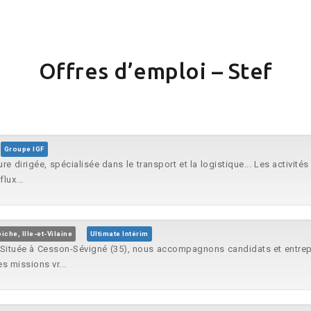
Offres d’emploi – Stef
Groupe IGF
re dirigée, spécialisée dans le transport et la logistique... Les activité
lux...
iche, Ille-et-Vilaine
Ultimate Intérim
 Située à Cesson-Sévigné (35), nous accompagnons candidats et entrepri
 missions vr...