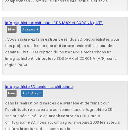
compétences - Soft skills Curiosité intellectuelle et envie...
Infographiste Architecture 3DS MAX et CORONA (H/F)
Nice
Asap.work
. Vous assurerez la
création
de rendus 3D photoréalistes pour
des projets de design d'
architecture
résidentielle haut de
gamme, ultra...Description du poste : Nous recherchons un
Infographiste
Architecture
3DS MAX et CORONA (H/F) sur la
région PACA...
Infographiste 3D senior - architecture
Lyon
Archi Graphi
dans la réalisation d'images de synthèse et de films pour
l'
architecture
, recherche activement un.e Infographiste 3D
senior spécialisé....e en
architecture
en CDI. Studio
d’infographie 3D, nous accompagnons depuis 2003 les acteurs
de l’
architecture
, de la construction...