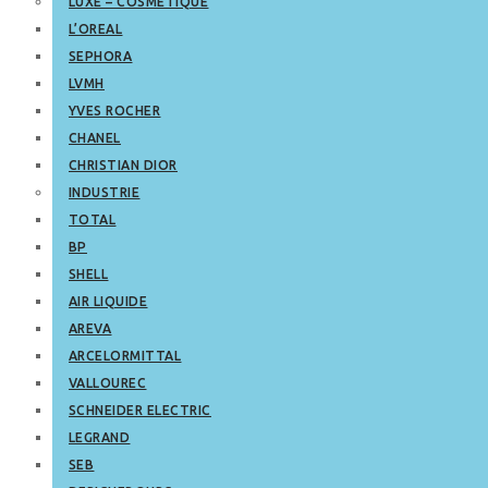
LUXE – COSMETIQUE
L’OREAL
SEPHORA
LVMH
YVES ROCHER
CHANEL
CHRISTIAN DIOR
INDUSTRIE
TOTAL
BP
SHELL
AIR LIQUIDE
AREVA
ARCELORMITTAL
VALLOUREC
SCHNEIDER ELECTRIC
LEGRAND
SEB