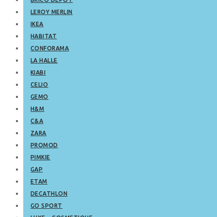
LEROY MERLIN
IKEA
HABITAT
CONFORAMA
LA HALLE
KIABI
CELIO
GEMO
H&M
C&A
ZARA
PROMOD
PIMKIE
GAP
ETAM
DECATHLON
GO SPORT