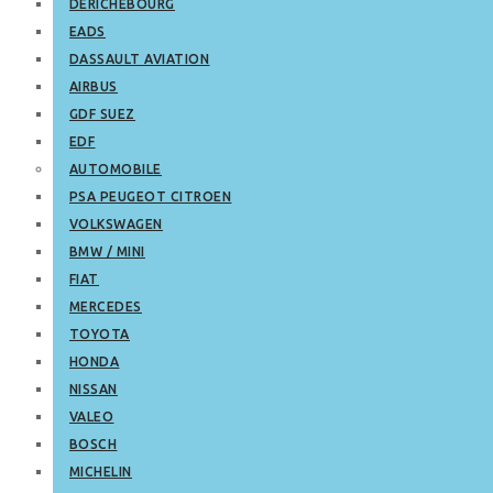
DERICHEBOURG
EADS
DASSAULT AVIATION
AIRBUS
GDF SUEZ
EDF
AUTOMOBILE
PSA PEUGEOT CITROEN
VOLKSWAGEN
BMW / MINI
FIAT
MERCEDES
TOYOTA
HONDA
NISSAN
VALEO
BOSCH
MICHELIN