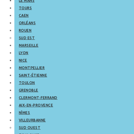
LE MANS
TOURS
CAEN
ORLÉANS
ROUEN
SUD EST
MARSEILLE
LYON
NICE
MONTPELLIER
SAINT-ÉTIENNE
TOULON
GRENOBLE
CLERMONT-FERRAND
AIX-EN-PROVENCE
NÎMES
VILLEURBANNE
SUD OUEST