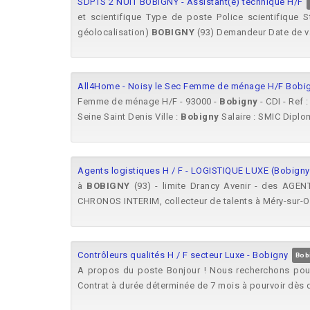
SDPTS 2 NUIT BOBIGNY - Assistant(e) technique H/F
et scientifique Type de poste Police scientifique
géolocalisation)
BOBIGNY
(93) Demandeur Date de v
All4Home - Noisy le Sec Femme de ménage H/F Bobi
Femme de ménage H/F - 93000 -
Bobigny
- CDI - Ref
Seine Saint Denis Ville :
Bobigny
Salaire : SMIC Diplom
Agents logistiques H / F - LOGISTIQUE LUXE (Bobigny 
à
BOBIGNY
(93) - limite Drancy Avenir - des AGEN
CHRONOS INTERIM, collecteur de talents à Méry-sur-Oi
Contrôleurs qualités H / F secteur Luxe - Bobigny
Bob
A propos du poste Bonjour ! Nous recherchons pour 
Contrat à durée déterminée de 7 mois à pourvoir dès q