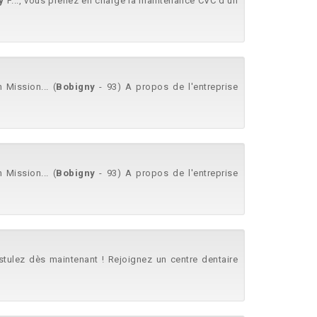
y
F..., vous prenez en charge la maintenance CVC d'un
Mission... (
Bobigny
- 93) A propos de l'entreprise
Mission... (
Bobigny
- 93) A propos de l'entreprise
stulez dès maintenant ! Rejoignez un centre dentaire