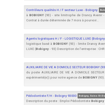
Contrôleurs qualités H / F secteur Luxe - Bobigny
Bob
à
BOBIGNY
(93) - site limitrophe de Drancy Avenir 
Contrat à durée déterminée de 7 mois à pourvoir...
Agents logistiques H / F - LOGISTIQUE LUXE (Bobigny 
logistique basé à
BOBIGNY
(93) - limite Drancy Av
LUXE (
Bobigny
- 93) Description de l'entreprise : CH
AUXILIAIRE DE VIE A DOMICILE SECTEUR BOBIGNY (93
du poste AUXILIAIRE DE VIE A DOMICILE SECTEU
expérimenté(e)) pour notre agence de
BOBIGNY
(93).
Pédodontiste F/H - Bobigny 93000
Bobigny, Seine-St-De
Description du poste : Emploi Pédodontiste
Bobigny