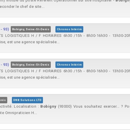
n) Intitulé du poste Référent Opérationnel sur site hospitalier -
Bobign
conder le chef de site...
- 93)
Bobigny, Seine-St-Denis
Chronos Intérim
TS LOGISTIQUES H / F HORAIRES 6h30 /15h - 8h30-16h30 - 13h30-20h 
se, est une agence spécialisée...
- 93)
Bobigny, Seine-St-Denis
Chronos Intérim
TS LOGISTIQUES H / F HORAIRES 6h30 /15h - 8h30-16h30 - 13h30-20h 
se, est une agence spécialisée...
enis
DN8 Solutions LTD
tivité. Localisation :
Bobigny
(93000) Vous souhaitez exercer... ? Po
te Omnipraticien H...