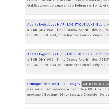
FONCTIONNEMENT - Surveillance et intervention (Terrai
établissement de santé situé à
Bobigny
et Bondy et se
Agents logistiques H / F - LOGISTIQUE LUXE (Bobigny 
à
BOBIGNY
(93) - limite Drancy Avenir - des AGEN
CHRONOS INTERIM, collecteur de talents à Méry-sur-Oi
Agents logistiques H / F - LOGISTIQUE LUXE (Bobigny 
à
BOBIGNY
(93) - limite Drancy Avenir - des AGEN
CHRONOS INTERIM, collecteur de talents à Méry-sur-Oi
Chirurgien-dentiste (H/F) - Bobigny
Bobigny, Seine-St-D
des soins. Rémunération À partir de 6 000 € selon ac
moderne à
Bobigny
(93) en tant que Chirurgien-Dentis