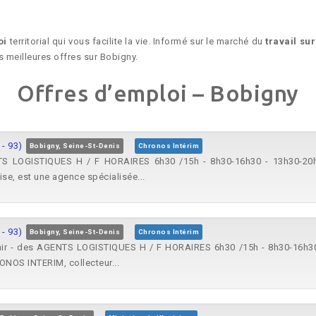
oi
territorial qui vous facilite la vie. Informé sur le marché du
travail su
es meilleures offres sur Bobigny.
Offres d’emploi – Bobigny
- 93)
Bobigny, Seine-St-Denis
Chronos Intérim
TS LOGISTIQUES H / F HORAIRES 6h30 /15h - 8h30-16h30 - 13h30-20h 
se, est une agence spécialisée...
- 93)
Bobigny, Seine-St-Denis
Chronos Intérim
enir - des AGENTS LOGISTIQUES H / F HORAIRES 6h30 /15h - 8h30-16h30
RONOS INTERIM, collecteur...