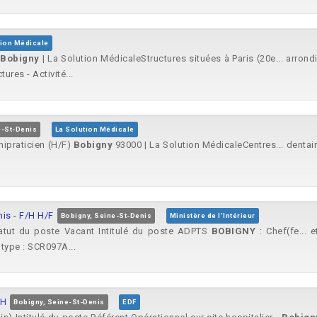
tion Médicale
/
Bobigny
| La Solution MédicaleStructures situées à Paris (20e... arron
ures - Activité...
e-St-Denis
La Solution Médicale
nipraticien (H/F)
Bobigny
93000 | La Solution MédicaleCentres... dentai
is - F/H H/F
Bobigny, Seine-St-Denis
Ministère de l'Intérieur
Statut du poste Vacant Intitulé du poste ADPTS
BOBIGNY
: Chef(fe... 
type : SCR097A...
/H
Bobigny, Seine-St-Denis
EDF