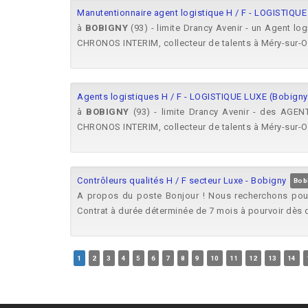
Manutentionnaire agent logistique H / F - LOGISTIQUE
à
BOBIGNY
(93) - limite Drancy Avenir - un Agent lo
CHRONOS INTERIM, collecteur de talents à Méry-sur-Oi
Agents logistiques H / F - LOGISTIQUE LUXE (Bobigny 
à
BOBIGNY
(93) - limite Drancy Avenir - des AGEN
CHRONOS INTERIM, collecteur de talents à Méry-sur-Oi
Contrôleurs qualités H / F secteur Luxe - Bobigny
Bob
A propos du poste Bonjour ! Nous recherchons pour 
Contrat à durée déterminée de 7 mois à pourvoir dès q
1
2
3
4
5
6
7
8
9
10
11
12
13
14