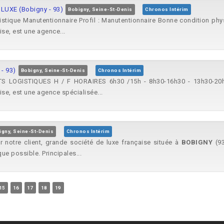
 LUXE (Bobigny - 93)
Bobigny, Seine-St-Denis
Chronos Intérim
gistique Manutentionnaire Profil : Manutentionnaire Bonne condition phy
se, est une agence...
- 93)
Bobigny, Seine-St-Denis
Chronos Intérim
TS LOGISTIQUES H / F HORAIRES 6h30 /15h - 8h30-16h30 - 13h30-20h 
se, est une agence spécialisée...
igny, Seine-St-Denis
Chronos Intérim
notre client, grande société de luxe française située à
BOBIGNY
(93
ue possible. Principales...
15
16
17
18
19