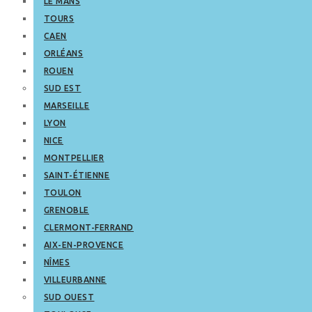
LE MANS
TOURS
CAEN
ORLÉANS
ROUEN
SUD EST
MARSEILLE
LYON
NICE
MONTPELLIER
SAINT-ÉTIENNE
TOULON
GRENOBLE
CLERMONT-FERRAND
AIX-EN-PROVENCE
NÎMES
VILLEURBANNE
SUD OUEST