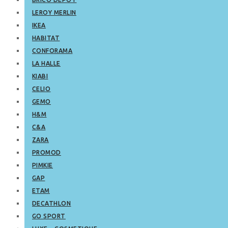
LEROY MERLIN
IKEA
HABITAT
CONFORAMA
LA HALLE
KIABI
CELIO
GEMO
H&M
C&A
ZARA
PROMOD
PIMKIE
GAP
ETAM
DECATHLON
GO SPORT