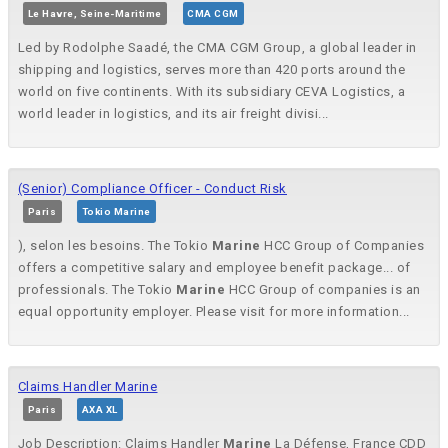
Le Havre, Seine-Maritime
CMA CGM
Led by Rodolphe Saadé, the CMA CGM Group, a global leader in
shipping and logistics, serves more than 420 ports around the
world on five continents. With its subsidiary CEVA Logistics, a
world leader in logistics, and its air freight divisi...
(Senior) Compliance Officer - Conduct Risk
Paris
Tokio Marine
), selon les besoins. The Tokio
Marine
HCC Group of Companies
offers a competitive salary and employee benefit package... of
professionals. The Tokio
Marine
HCC Group of companies is an
equal opportunity employer. Please visit for more information...
Claims Handler Marine
Paris
AXA XL
Job Description: Claims Handler
Marine
La Défense, France CDD