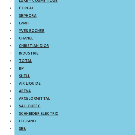
LUXE – COSMETIQUE
L’OREAL
SEPHORA
LVMH
YVES ROCHER
CHANEL
CHRISTIAN DIOR
INDUSTRIE
TOTAL
BP
SHELL
AIR LIQUIDE
AREVA
ARCELORMITTAL
VALLOUREC
SCHNEIDER ELECTRIC
LEGRAND
SEB