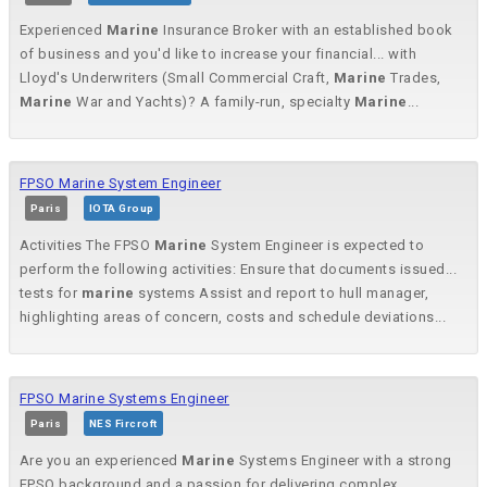
Experienced
Marine
Insurance Broker with an established book
of business and you'd like to increase your financial... with
Lloyd's Underwriters (Small Commercial Craft,
Marine
Trades,
Marine
War and Yachts)? A family-run, specialty
Marine
...
FPSO Marine System Engineer
Paris
IOTA Group
Activities The FPSO
Marine
System Engineer is expected to
perform the following activities: Ensure that documents issued...
tests for
marine
systems Assist and report to hull manager,
highlighting areas of concern, costs and schedule deviations...
FPSO Marine Systems Engineer
Paris
NES Fircroft
Are you an experienced
Marine
Systems Engineer with a strong
FPSO background and a passion for delivering complex...