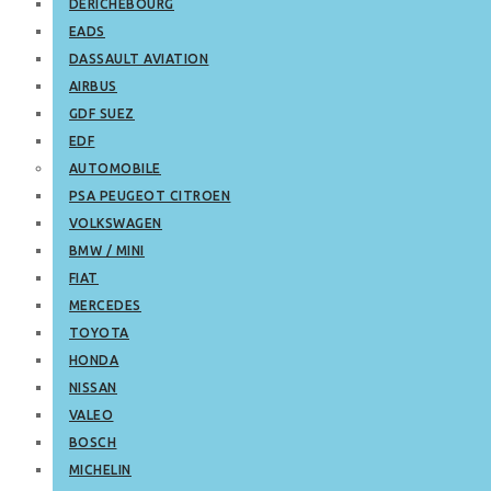
DERICHEBOURG
EADS
DASSAULT AVIATION
AIRBUS
GDF SUEZ
EDF
AUTOMOBILE
PSA PEUGEOT CITROEN
VOLKSWAGEN
BMW / MINI
FIAT
MERCEDES
TOYOTA
HONDA
NISSAN
VALEO
BOSCH
MICHELIN