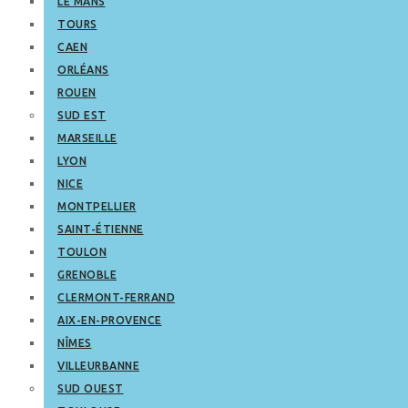
LE MANS
TOURS
CAEN
ORLÉANS
ROUEN
SUD EST
MARSEILLE
LYON
NICE
MONTPELLIER
SAINT-ÉTIENNE
TOULON
GRENOBLE
CLERMONT-FERRAND
AIX-EN-PROVENCE
NÎMES
VILLEURBANNE
SUD OUEST