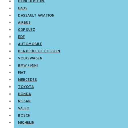
DERICHEBOURG
EADS
DASSAULT AVIATION
AIRBUS
GDF SUEZ
EDF
AUTOMOBILE
PSA PEUGEOT CITROEN
VOLKSWAGEN
BMW / MINI
FIAT
MERCEDES
TOYOTA
HONDA
NISSAN
VALEO
BOSCH
MICHELIN