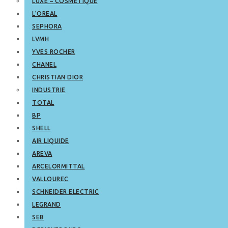
LUXE – COSMETIQUE
L’OREAL
SEPHORA
LVMH
YVES ROCHER
CHANEL
CHRISTIAN DIOR
INDUSTRIE
TOTAL
BP
SHELL
AIR LIQUIDE
AREVA
ARCELORMITTAL
VALLOUREC
SCHNEIDER ELECTRIC
LEGRAND
SEB