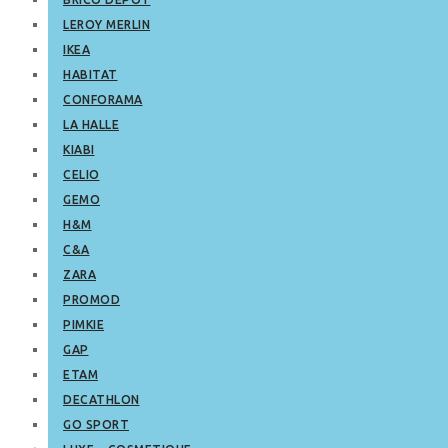
LEROY MERLIN
IKEA
HABITAT
CONFORAMA
LA HALLE
KIABI
CELIO
GEMO
H&M
C&A
ZARA
PROMOD
PIMKIE
GAP
ETAM
DECATHLON
GO SPORT