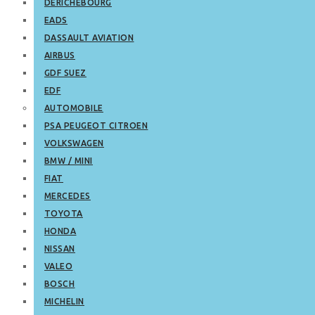
DERICHEBOURG
EADS
DASSAULT AVIATION
AIRBUS
GDF SUEZ
EDF
AUTOMOBILE
PSA PEUGEOT CITROEN
VOLKSWAGEN
BMW / MINI
FIAT
MERCEDES
TOYOTA
HONDA
NISSAN
VALEO
BOSCH
MICHELIN