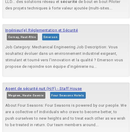
LLD... des solutions réseau et
sécurité
de bout en bout Piloter
des projets techniques à forte valeur ajoutée (multi-sites...
Ingénieur(e) Réglementation et Sécurité
Cernay, Haut-Rhin
Emerson
Job Category: Mechanical Engineering Job Description: Vous
souhaitez évoluer dans un environnement industriel exigeant,
stimulant et tourné vers l'innovation et la qualité ? Emerson vous
propose de rejoindre son équipe d'ingénierie nu...
Agent de sécurité nuit (H/F) - Staff House
Megève, Haute-Savoie
Four Seasons Hotels
About Four Seasons: Four Seasons is powered by our people. We
are a collective of individuals who crave to become better, to
push ourselves to new heights and to treat each other as we wish
to be treated in return. Our team members around...