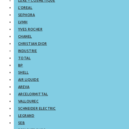
LUXE – COSMETIQUE
L’OREAL
SEPHORA
LVMH
YVES ROCHER
CHANEL
CHRISTIAN DIOR
INDUSTRIE
TOTAL
BP
SHELL
AIR LIQUIDE
AREVA
ARCELORMITTAL
VALLOUREC
SCHNEIDER ELECTRIC
LEGRAND
SEB