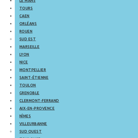
LE MANS
TOURS
CAEN
ORLÉANS
ROUEN
SUD EST
MARSEILLE
LYON
NICE
MONTPELLIER
SAINT-ÉTIENNE
TOULON
GRENOBLE
CLERMONT-FERRAND
AIX-EN-PROVENCE
NÎMES
VILLEURBANNE
SUD OUEST