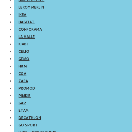
LEROY MERLIN
IKEA
HABITAT
CONFORAMA
LA HALLE
KIABI
CELIO
GEMO
H&M
C&A
ZARA
PROMOD
PIMKIE
GAP
ETAM
DECATHLON
GO SPORT