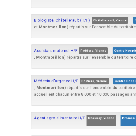
Biologiste, Châtellerault (H/F)
Châtellerault, Vienne
S
et
Montmorillon
) répartis sur l'ensemble du territoire
Assistant maternel H/F
Poitiers, Vienne
Centre Hospit
,
Montmorillon
) répartis sur l'ensemble du territoire
Médecin d'urgence H/F
Poitiers, Vienne
Centre Hospit
,
Montmorillon
) répartis sur l'ensemble du territoi
accueillent chacun entre 8 000 et 10 000 passages an
Agent agro alimentaire H/F
Chaunay, Vienne
Proman