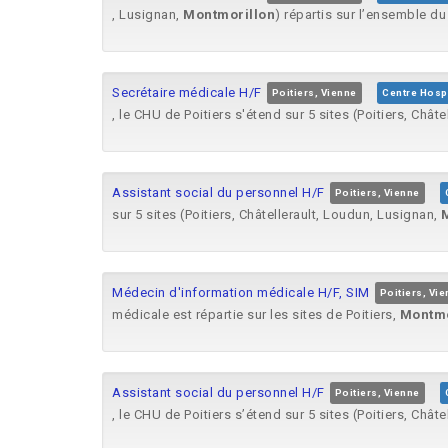
, Lusignan,
Montmorillon
) répartis sur l’ensemble du
Secrétaire médicale H/F
Poitiers, Vienne
Centre Hospi
, le CHU de Poitiers s'étend sur 5 sites (Poitiers, Chât
Assistant social du personnel H/F
Poitiers, Vienne
sur 5 sites (Poitiers, Châtellerault, Loudun, Lusignan,
Médecin d'information médicale H/F, SIM
Poitiers, Vi
médicale est répartie sur les sites de Poitiers,
Montmo
Assistant social du personnel H/F
Poitiers, Vienne
, le CHU de Poitiers s’étend sur 5 sites (Poitiers, Chât