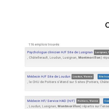
O
116 emplois trouvés
Psychologue clinicien H/F Site de Lusignan
Lusignan, 
, Châtellerault, Loudun, Lusignan,
Montmorillon
) rép
Médecin H/F Site de Loudun
Loudun, Vienne
Site ho
, le CHU de Poitiers s'étend sur 5 sites (Poitiers, Chât
Médecin HF/ Service HAD (H/F)
Poitiers, Vienne
Cen
, Loudun, Lusignan,
Montmorillon
) répartis sur l'en