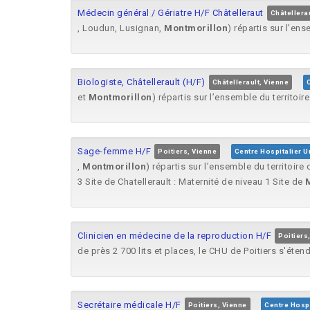
Médecin général / Gériatre H/F Châtelleraut
Châtellera
, Loudun, Lusignan,
Montmorillon
) répartis sur l'en
Biologiste, Châtellerault (H/F)
Châtellerault, Vienne
C
et
Montmorillon
) répartis sur l’ensemble du territoire
Sage-femme H/F
Poitiers, Vienne
Centre Hospitalier U
,
Montmorillon
) répartis sur l’ensemble du territoire
3 Site de Chatellerault : Maternité de niveau 1 Site de
Clinicien en médecine de la reproduction H/F
Poitiers
de près 2 700 lits et places, le CHU de Poitiers s'étend
Secrétaire médicale H/F
Poitiers, Vienne
Centre Hospi