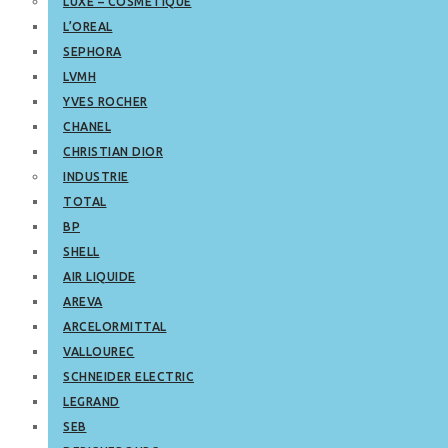
LUXE – COSMETIQUE
L’OREAL
SEPHORA
LVMH
YVES ROCHER
CHANEL
CHRISTIAN DIOR
INDUSTRIE
TOTAL
BP
SHELL
AIR LIQUIDE
AREVA
ARCELORMITTAL
VALLOUREC
SCHNEIDER ELECTRIC
LEGRAND
SEB