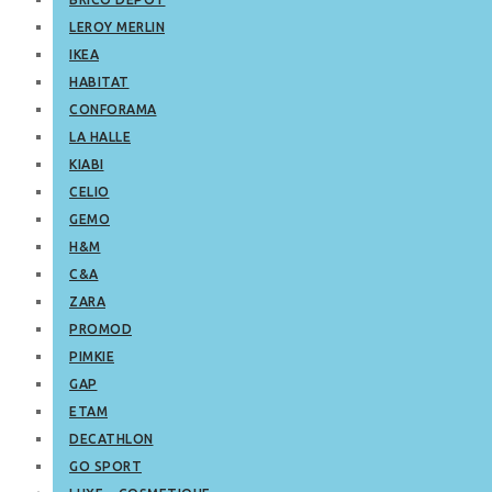
LEROY MERLIN
IKEA
HABITAT
CONFORAMA
LA HALLE
KIABI
CELIO
GEMO
H&M
C&A
ZARA
PROMOD
PIMKIE
GAP
ETAM
DECATHLON
GO SPORT