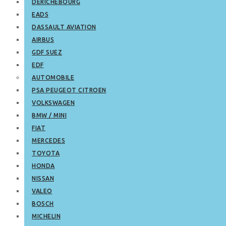
DERICHEBOURG
EADS
DASSAULT AVIATION
AIRBUS
GDF SUEZ
EDF
AUTOMOBILE
PSA PEUGEOT CITROEN
VOLKSWAGEN
BMW / MINI
FIAT
MERCEDES
TOYOTA
HONDA
NISSAN
VALEO
BOSCH
MICHELIN