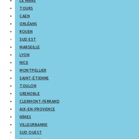
LE MANS
TOURS
CAEN
ORLÉANS
ROUEN
SUD EST
MARSEILLE
LYON
NICE
MONTPELLIER
SAINT-ÉTIENNE
TOULON
GRENOBLE
CLERMONT-FERRAND
AIX-EN-PROVENCE
NÎMES
VILLEURBANNE
SUD OUEST