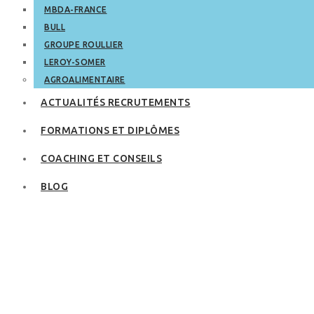
MBDA-FRANCE
BULL
GROUPE ROULLIER
LEROY-SOMER
AGROALIMENTAIRE
ACTUALITÉS RECRUTEMENTS
FORMATIONS ET DIPLÔMES
COACHING ET CONSEILS
BLOG
Y a-t-il réellement
un âge pour
apprendre une
nouvelle langue ?