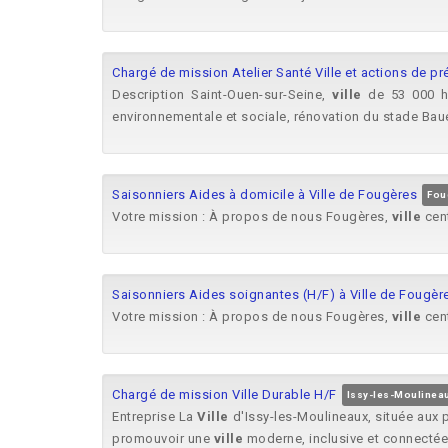
Chargé de mission Atelier Santé Ville et actions de pr
Description Saint-Ouen-sur-Seine,
ville
de 53 000 ha
environnementale et sociale, rénovation du stade Bauer
Saisonniers Aides à domicile à Ville de Fougères
Foug
Votre mission : À propos de nous Fougères,
ville
cent
Saisonniers Aides soignantes (H/F) à Ville de Fougèr
Votre mission : À propos de nous Fougères,
ville
cent
Chargé de mission Ville Durable H/F
Issy-les-Moulinea
Entreprise La
Ville
d'Issy-les-Moulineaux, située aux 
promouvoir une
ville
moderne, inclusive et connectée. 