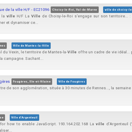
 de la ville H/F - EC21096
Choisy-le-Roi, Val-de-Marne
ville de choisy-le
e la
ville
H/F La
Ville
de Choisy-le-Roi s'engage sur son territoire... 
er et dynamiser ce...
ines
Ville de Mantes-la-Ville
 du Vexin, le territoire de Mantes-la-
Ville
offre un cadre de vie idéal..
à la campagne. Sachant...
ugères
Fougères, Ille-et-Vilaine
Ville de Fougères
tre de son agglomération, située à 30 minutes de Rennes..., la semaine 
ise
Ville d'Argenteuil
 for how to enable JavaScript. 193.164.202.168 La
ville
d'Argenteuil (
liser...