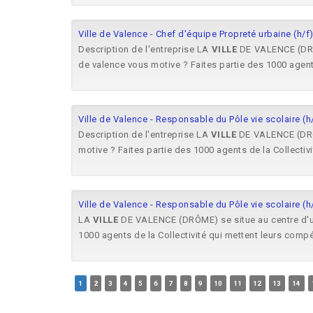
Ville de Valence - Chef d'équipe Propreté urbaine (h/f
Description de l'entreprise LA
VILLE
DE VALENCE (DRÔM
de valence vous motive ? Faites partie des 1000 agents 
Ville de Valence - Responsable du Pôle vie scolaire (h
Description de l'entreprise LA
VILLE
DE VALENCE (DRÔM
motive ? Faites partie des 1000 agents de la Collectivit
Ville de Valence - Responsable du Pôle vie scolaire (h
LA
VILLE
DE VALENCE (DRÔME) se situe au centre d'un
1000 agents de la Collectivité qui mettent leurs compé
1
2
3
4
5
6
7
8
9
10
11
12
13
14