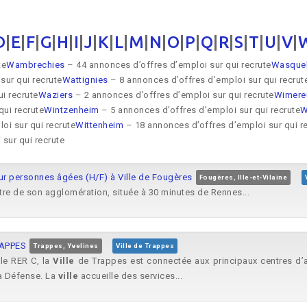
D
|
E
|
F
|
G
|
H
|
I
|
J
|
K
|
L
|
M
|
N
|
O
|
P
|
Q
|
R
|
S
|
T
|
U
|
V
|
te
Wambrechies
– 44 annonces d’offres d’emploi sur qui recrute
Wasque
sur qui recrute
Wattignies
– 8 annonces d’offres d’emploi sur qui recrut
i recrute
Waziers
– 2 annonces d’offres d’emploi sur qui recrute
Wimere
ui recrute
Wintzenheim
– 5 annonces d’offres d’emploi sur qui recrute
W
oi sur qui recrute
Wittenheim
– 18 annonces d’offres d’emploi sur qui r
sur qui recrute
r personnes âgées (H/F) à Ville de Fougères
Fougères, Ille-et-Vilaine
re de son agglomération, située à 30 minutes de Rennes...
RAPPES
Trappes, Yvelines
Ville de Trappes
le RER C, la
Ville
de Trappes est connectée aux principaux centres d’affa
a Défense. La
ville
accueille des services...