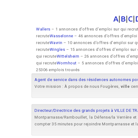
A
|
B
|
C
|
Wallers
– 1 annonces d’offres d’emploi sur qui recru
recrute
Wasselonne
– 46 annonces d’offres d’emploi 
recrute
Wavrin
– 10 annonces d’offres d’emploi sur qu
recrute
Wingles
– 15 annonces d’offres d’emploi sur q
qui recrute
Wittelsheim
– 26 annonces d’offres d’empl
qui recrute
Wormhout
– 5 annonces d’offres d’emploi 
25306 emplois trouvés
Agent de service dans des résidences autonomes pou
Votre mission : À propos de nous Fougères,
ville
cent
Directeur/Directrice des grands projets à VILLE DE T
Montparnasse/Rambouillet, la Défense/la Verrière et 
compter 35 minutes pour rejoindre Montparnasse et l