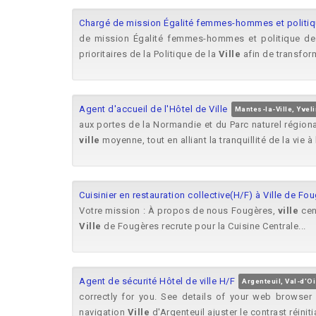
Chargé de mission Égalité femmes-hommes et politique
de mission Égalité femmes-hommes et politique d
prioritaires de la Politique de la
Ville
afin de transform
Agent d'accueil de l'Hôtel de Ville
Mantes-la-Ville, Yvel
aux portes de la Normandie et du Parc naturel régional
ville
moyenne, tout en alliant la tranquillité de la vie 
Cuisinier en restauration collective(H/F) à Ville de Fo
Votre mission : À propos de nous Fougères,
ville
cen
Ville
de Fougères recrute pour la Cuisine Centrale...
Agent de sécurité Hôtel de ville H/F
Argenteuil, Val-d'O
correctly for you. See details of your web browser
navigation
Ville
d'Argenteuil ajuster le contrast réinitia