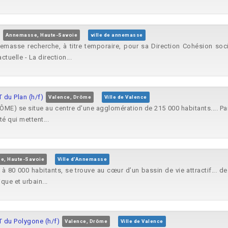
1
Annemasse, Haute-Savoie
ville de annemasse
masse recherche, à titre temporaire, pour sa Direction Cohésion socia
tuelle - La direction...
 du Plan (h/f)
Valence, Drôme
Ville de Valence
E) se situe au centre d'une agglomération de 215 000 habitants.... Pa
é qui mettent...
e, Haute-Savoie
Ville d'Annemasse
 80 000 habitants, se trouve au cœur d’un bassin de vie attractif... de 
e et urbain...
T du Polygone (h/f)
Valence, Drôme
Ville de Valence