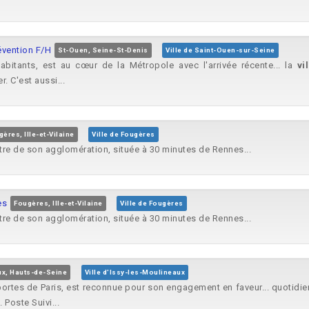
évention F/H
St-Ouen, Seine-St-Denis
Ville de Saint-Ouen-sur-Seine
bitants, est au cœur de la Métropole avec l'arrivée récente... la
vi
. C'est aussi...
ères, Ille-et-Vilaine
Ville de Fougères
re de son agglomération, située à 30 minutes de Rennes...
es
Fougères, Ille-et-Vilaine
Ville de Fougères
re de son agglomération, située à 30 minutes de Rennes...
ux, Hauts-de-Seine
Ville d'Issy-les-Moulineaux
portes de Paris, est reconnue pour son engagement en faveur... quotidie
Poste Suivi...