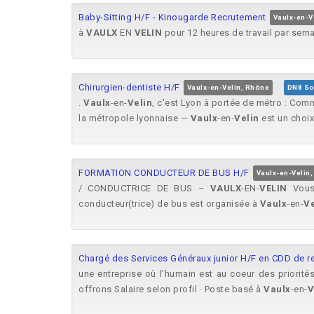
Baby-Sitting H/F - Kinougarde Recrutement
Vaulx-en-V
à
VAULX
EN
VELIN
pour 12 heures de travail par semai
Chirurgien-dentiste H/F
Vaulx-en-Velin, Rhône
DN8 So
.
Vaulx
-en-
Velin
, c'est Lyon à portée de métro : Comm
la métropole lyonnaise —
Vaulx
-en-
Velin
est un choix 
FORMATION CONDUCTEUR DE BUS H/F
Vaulx-en-Velin
/ CONDUCTRICE DE BUS –
VAULX
-EN-
VELIN
Vous 
conducteur(trice) de bus est organisée à
Vaulx
-en-
Ve
Chargé des Services Généraux junior H/F en CDD de 
une entreprise où l’humain est au coeur des priorit
offrons Salaire selon profil · Poste basé à
Vaulx
-en-
V