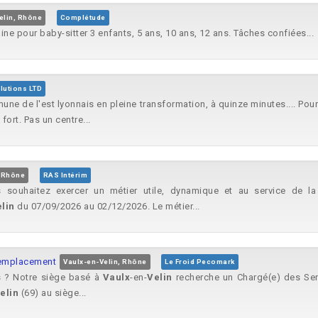
elin, Rhône
Complétude
ne pour baby-sitter 3 enfants, 5 ans, 10 ans, 12 ans. Tâches confiées...
lutions LTD
une de l'est lyonnais en pleine transformation, à quinze minutes.... Pou
fort. Pas un centre...
, Rhône
RAS Intérim
souhaitez exercer un métier utile, dynamique et au service de la 
lin
du 07/09/2026 au 02/12/2026. Le métier...
remplacement
Vaulx-en-Velin, Rhône
Le Froid Pecomark
és ? Notre siège basé à
Vaulx
-en-
Velin
recherche un Chargé(e) des Serv
elin
(69) au siège...