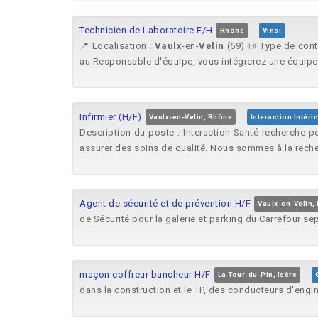
Technicien de Laboratoire F/H
Rhône
Vinci
📍 Localisation :
Vaulx
-en-
Velin
(69) 📜 Type de cont
au Responsable d'équipe, vous intégrerez une équipe 
Infirmier (H/F)
Vaulx-en-Velin, Rhône
Interaction Intéri
Description du poste : Interaction Santé recherche 
assurer des soins de qualité. Nous sommes à la reche
Agent de sécurité et de prévention H/F
Vaulx-en-Velin,
de Sécurité pour la galerie et parking du Carrefour s
maçon coffreur bancheur H/F
La Tour-du-Pin, Isère
dans la construction et le TP, des conducteurs d'engi