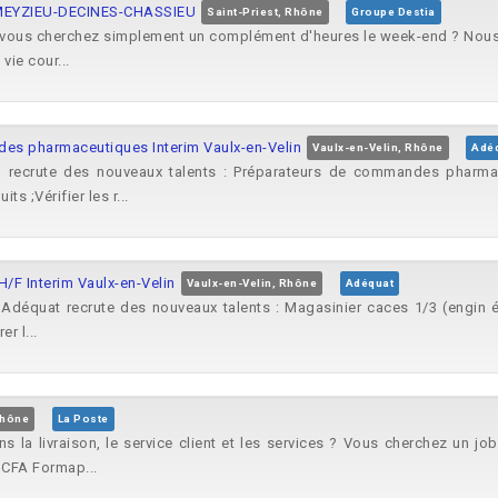
IN-MEYZIEU-DECINES-CHASSIEU
Saint-Priest, Rhône
Groupe Destia
t vous cherchez simplement un complément d'heures le week-end ? Nous a
ie cour...
des pharmaceutiques Interim Vaulx-en-Velin
Vaulx-en-Velin, Rhône
Adé
ecrute des nouveaux talents : Préparateurs de commandes pharmace
ts ;Vérifier les r...
/F Interim Vaulx-en-Velin
Vaulx-en-Velin, Rhône
Adéquat
équat recrute des nouveaux talents : Magasinier caces 1/3 (engin élév
r l...
Rhône
La Poste
s la livraison, le service client et les services ? Vous cherchez un j
 CFA Formap...