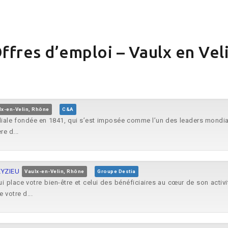
ffres d’emploi – Vaulx en Vel
lx-en-Velin, Rhône
C&A
iliale fondée en 1841, qui s’est imposée comme l’un des leaders mondia
re d...
EYZIEU
Vaulx-en-Velin, Rhône
Groupe Destia
i place votre bien-être et celui des bénéficiaires au cœur de son activ
votre d...