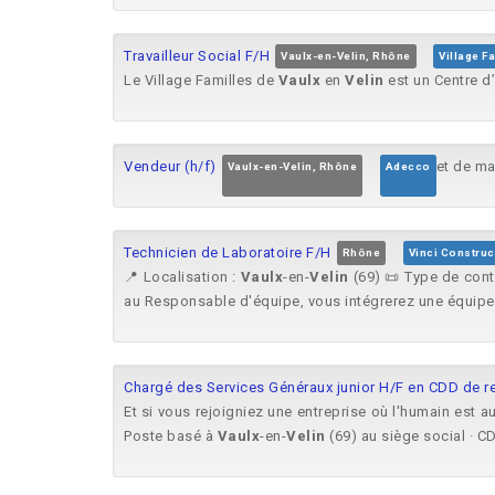
Travailleur Social F/H
Vaulx-en-Velin, Rhône
Village F
Le Village Familles de
Vaulx
en
Velin
est un Centre d’
Vendeur (h/f)
et de ma
Vaulx-en-Velin, Rhône
Adecco
Technicien de Laboratoire F/H
Rhône
Vinci Construc
📍 Localisation :
Vaulx
-en-
Velin
(69) 📜 Type de cont
au Responsable d'équipe, vous intégrerez une équipe 
Chargé des Services Généraux junior H/F en CDD de 
Et si vous rejoigniez une entreprise où l'humain est 
Poste basé à
Vaulx
-en-
Velin
(69) au siège social · CD