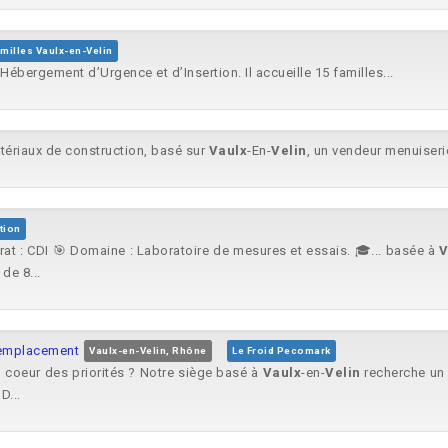
amilles Vaulx-en-Velin
Hébergement d’Urgence et d’Insertion. Il accueille 15 familles...
tériaux de construction, basé sur
Vaulx
-En-
Velin
, un vendeur menuiserie
tion
rat : CDI 🎯 Domaine : Laboratoire de mesures et essais. 🎓... basée à
V
de 8...
remplacement
Vaulx-en-Velin, Rhône
Le Froid Pecomark
au coeur des priorités ? Notre siège basé à
Vaulx
-en-
Velin
recherche un C
D...