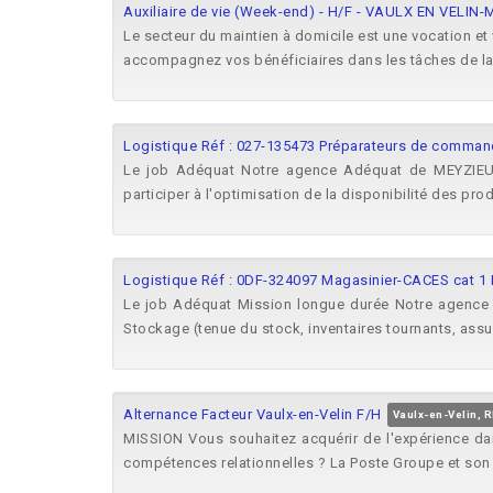
Auxiliaire de vie (Week-end) - H/F - VAULX EN VEL
Le secteur du maintien à domicile est une vocation e
accompagnez vos bénéficiaires dans les tâches de la v
Logistique Réf : 027-135473 Préparateurs de comman
Le job Adéquat Notre agence Adéquat de MEYZIEU r
participer à l'optimisation de la disponibilité des produi
Logistique Réf : 0DF-324097 Magasinier-CACES cat 1 H
Le job Adéquat Mission longue durée Notre agence Ad
Stockage (tenue du stock, inventaires tournants, assure
Alternance Facteur Vaulx-en-Velin F/H
Vaulx-en-Velin, 
MISSION Vous souhaitez acquérir de l'expérience dan
compétences relationnelles ? La Poste Groupe et son