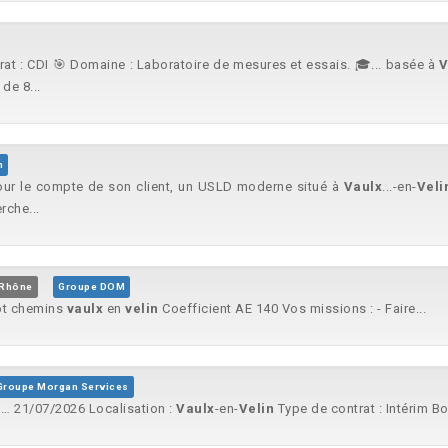
rat : CDI 🎯 Domaine : Laboratoire de mesures et essais. 🎓... basée à
V
de 8...
m
pour le compte de son client, un USLD moderne situé à
Vaulx
...-en-
Veli
rche...
 Rhône
Groupe DOM
ept chemins
vaulx
en
velin
Coefficient AE 140 Vos missions : - Faire...
Groupe Morgan Services
n… 21/07/2026 Localisation :
Vaulx
-en-
Velin
Type de contrat : Intérim Bon