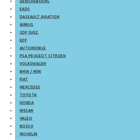
DERICHEBOURG
EADS
DASSAULT AVIATION
AIRBUS
GDF SUEZ
EDF
AUTOMOBILE
PSA PEUGEOT CITROEN
VOLKSWAGEN
BMW / MINI
FIAT
MERCEDES
TOYOTA
HONDA
NISSAN
VALEO
BOSCH
MICHELIN