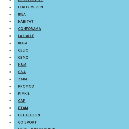
LEROY MERLIN
IKEA
HABITAT
CONFORAMA
LA HALLE
KIABI
CELIO
GEMO
H&M
C&A
ZARA
PROMOD
PIMKIE
GAP
ETAM
DECATHLON
GO SPORT