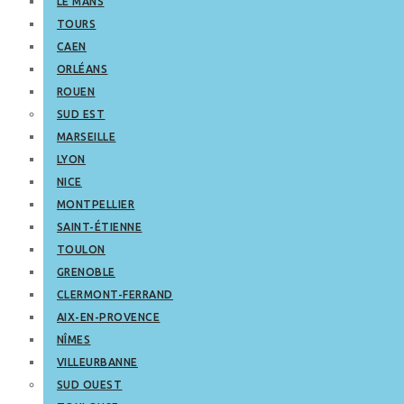
LE MANS
TOURS
CAEN
ORLÉANS
ROUEN
SUD EST
MARSEILLE
LYON
NICE
MONTPELLIER
SAINT-ÉTIENNE
TOULON
GRENOBLE
CLERMONT-FERRAND
AIX-EN-PROVENCE
NÎMES
VILLEURBANNE
SUD OUEST