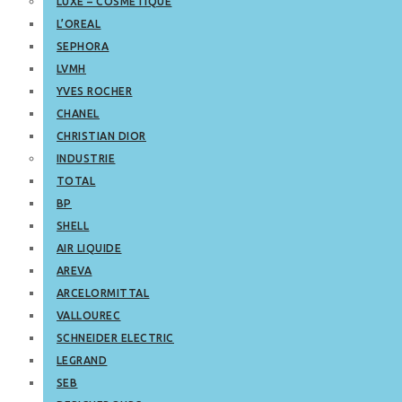
LUXE – COSMETIQUE
L’OREAL
SEPHORA
LVMH
YVES ROCHER
CHANEL
CHRISTIAN DIOR
INDUSTRIE
TOTAL
BP
SHELL
AIR LIQUIDE
AREVA
ARCELORMITTAL
VALLOUREC
SCHNEIDER ELECTRIC
LEGRAND
SEB