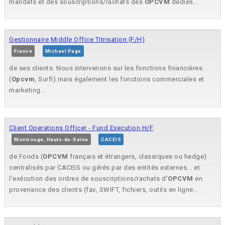
mandats et des souscriptions/rachats des
OPCVM
dédiés...
Gestionnaire Middle Office Titrisation (F/H)
France
Michael Page
de ses clients. Nous intervenons sur les fonctions financières
(
Opcvm
, Surfi) mais également les fonctions commerciales et
marketing...
Client Operations Officer - Fund Execution H/F
Montrouge, Hauts-de-Seine
CACEIS
de Fonds (
OPCVM
français et étrangers, classiques ou hedge)
centralisés par CACEIS ou gérés par des entités externes... et
l'exécution des ordres de souscriptions/rachats d'
OPCVM
en
provenance des clients (fax, SWIFT, fichiers, outils en ligne...