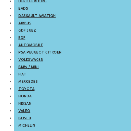
DERICHEBOURG
EADS
DASSAULT AVIATION
AIRBUS
GDF SUEZ
EDF
AUTOMOBILE
PSA PEUGEOT CITROEN
VOLKSWAGEN
BMW / MINI
FIAT
MERCEDES
TOYOTA
HONDA
NISSAN
VALEO
BOSCH
MICHELIN