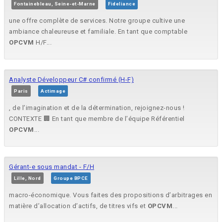
Fontainebleau, Seine-et-Marne
Fideliance
une offre complète de services. Notre groupe cultive une
ambiance chaleureuse et familiale. En tant que comptable
OPCVM
H/F...
Analyste Développeur C# confirmé (H-F)
Paris
Actimage
, de l’imagination et de la détermination, rejoignez-nous !
CONTEXTE 🏢 En tant que membre de l’équipe Référentiel
OPCVM
...
Gérant-e sous mandat - F/H
Lille, Nord
Groupe BPCE
macro-économique. Vous faites des propositions d’arbitrages en
matière d’allocation d’actifs, de titres vifs et
OPCVM
...