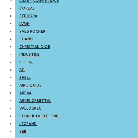
LUXE – COSMETIQUE
L’OREAL
SEPHORA
LVMH
YVES ROCHER
CHANEL
CHRISTIAN DIOR
INDUSTRIE
TOTAL
BP
SHELL
AIR LIQUIDE
AREVA
ARCELORMITTAL
VALLOUREC
SCHNEIDER ELECTRIC
LEGRAND
SEB