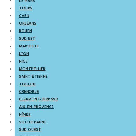
LE MANS
TOURS
CAEN
ORLÉANS
ROUEN
SUD EST
MARSEILLE
LYON
NICE
MONTPELLIER
SAINT-ÉTIENNE
TOULON
GRENOBLE
CLERMONT-FERRAND
AIX-EN-PROVENCE
NÎMES
VILLEURBANNE
SUD OUEST