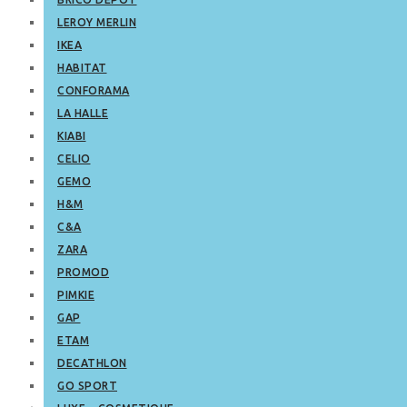
LEROY MERLIN
IKEA
HABITAT
CONFORAMA
LA HALLE
KIABI
CELIO
GEMO
H&M
C&A
ZARA
PROMOD
PIMKIE
GAP
ETAM
DECATHLON
GO SPORT