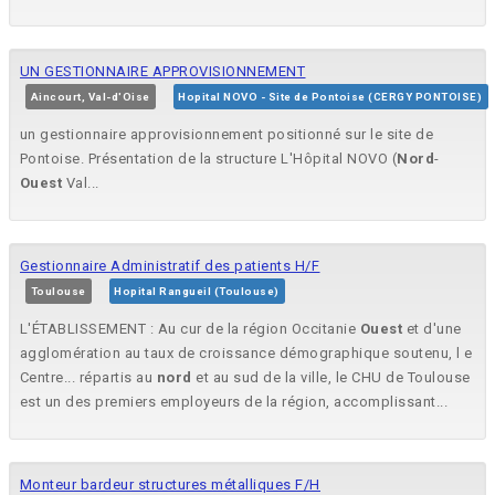
UN GESTIONNAIRE APPROVISIONNEMENT
Aincourt, Val-d'Oise
Hopital NOVO - Site de Pontoise (CERGY PONTOISE)
un gestionnaire approvisionnement positionné sur le site de
Pontoise. Présentation de la structure L'Hôpital NOVO (
Nord
-
Ouest
Val...
Gestionnaire Administratif des patients H/F
Toulouse
Hopital Rangueil (Toulouse)
L'ÉTABLISSEMENT : Au cur de la région Occitanie
Ouest
et d'une
agglomération au taux de croissance démographique soutenu, l e
Centre... répartis au
nord
et au sud de la ville, le CHU de Toulouse
est un des premiers employeurs de la région, accomplissant...
Monteur bardeur structures métalliques F/H