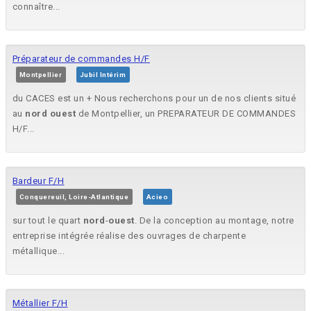
connaître...
Préparateur de commandes H/F
Montpellier
Jubil Intérim
du CACES est un + Nous recherchons pour un de nos clients situé
au
nord
ouest
de Montpellier, un PREPARATEUR DE COMMANDES
H/F...
Bardeur F/H
Conquereuil, Loire-Atlantique
Acieo
sur tout le quart
nord
-
ouest
. De la conception au montage, notre
entreprise intégrée réalise des ouvrages de charpente
métallique...
Métallier F/H