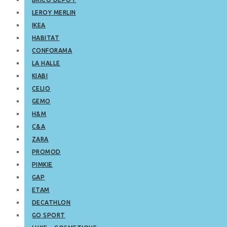
LEROY MERLIN
IKEA
HABITAT
CONFORAMA
LA HALLE
KIABI
CELIO
GEMO
H&M
C&A
ZARA
PROMOD
PIMKIE
GAP
ETAM
DECATHLON
GO SPORT