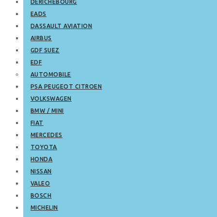
DERICHEBOURG
EADS
DASSAULT AVIATION
AIRBUS
GDF SUEZ
EDF
AUTOMOBILE
PSA PEUGEOT CITROEN
VOLKSWAGEN
BMW / MINI
FIAT
MERCEDES
TOYOTA
HONDA
NISSAN
VALEO
BOSCH
MICHELIN