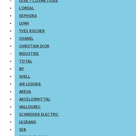
LUXE – COSMETIQUE
L’OREAL
SEPHORA
LVMH
YVES ROCHER
CHANEL
CHRISTIAN DIOR
INDUSTRIE
TOTAL
BP
SHELL
AIR LIQUIDE
AREVA
ARCELORMITTAL
VALLOUREC
SCHNEIDER ELECTRIC
LEGRAND
SEB