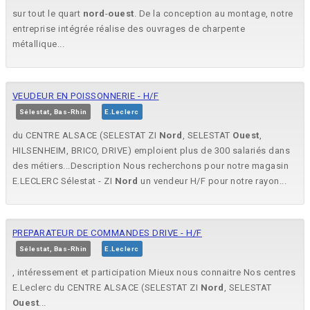
sur tout le quart
nord
-
ouest
. De la conception au montage, notre
entreprise intégrée réalise des ouvrages de charpente
métallique...
VEUDEUR EN POISSONNERIE - H/F
Sélestat, Bas-Rhin
E.Leclerc
du CENTRE ALSACE (SELESTAT ZI
Nord
, SELESTAT
Ouest
,
HILSENHEIM, BRICO, DRIVE) emploient plus de 300 salariés dans
des métiers...Description Nous recherchons pour notre magasin
E.LECLERC Sélestat - ZI
Nord
un vendeur H/F pour notre rayon...
PREPARATEUR DE COMMANDES DRIVE - H/F
Sélestat, Bas-Rhin
E.Leclerc
, intéressement et participation Mieux nous connaitre Nos centres
E.Leclerc du CENTRE ALSACE (SELESTAT ZI
Nord
, SELESTAT
Ouest
...