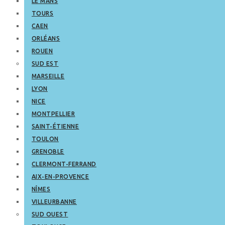
LE MANS
TOURS
CAEN
ORLÉANS
ROUEN
SUD EST
MARSEILLE
LYON
NICE
MONTPELLIER
SAINT-ÉTIENNE
TOULON
GRENOBLE
CLERMONT-FERRAND
AIX-EN-PROVENCE
NÎMES
VILLEURBANNE
SUD OUEST