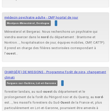
médecin psychiatre adulte - CMP hopital de jour
Montpon-Ménestérol, Dordogne
Ménesterol et Bergerac. Nous recherchons un psychiatre qui
viendra exercer dans le
nord
du département : Brantome et
Nontron..., hospitalisation de jour, équipes mobiles, CMP, CATTP).
Il prend en charge des filières sectorisées correspondant à
l'
ouest
...
CHARGÉ(E) DE MISSIONS - Programme Forêt de pins, changement
climati
Fargues-sur-Ourbise, Lot-et-Garonne
forestier landais, au sud-
ouest
du département et le
prolongement de la forêt du Périgord noir et du Quercy, au
nord
-
est..., les massifs forestiers du Sud-
Ouest
de la France et, plus
particulièrement en Lot-et-Garonne, pourraient être amenés à