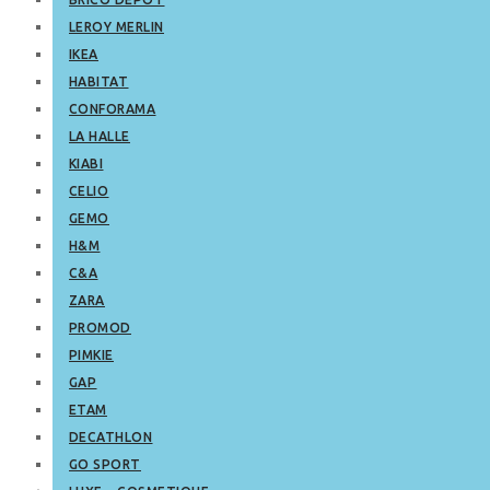
LEROY MERLIN
IKEA
HABITAT
CONFORAMA
LA HALLE
KIABI
CELIO
GEMO
H&M
C&A
ZARA
PROMOD
PIMKIE
GAP
ETAM
DECATHLON
GO SPORT