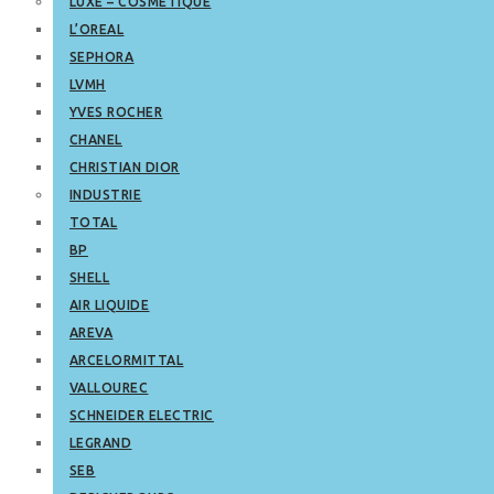
LUXE – COSMETIQUE
L’OREAL
SEPHORA
LVMH
YVES ROCHER
CHANEL
CHRISTIAN DIOR
INDUSTRIE
TOTAL
BP
SHELL
AIR LIQUIDE
AREVA
ARCELORMITTAL
VALLOUREC
SCHNEIDER ELECTRIC
LEGRAND
SEB