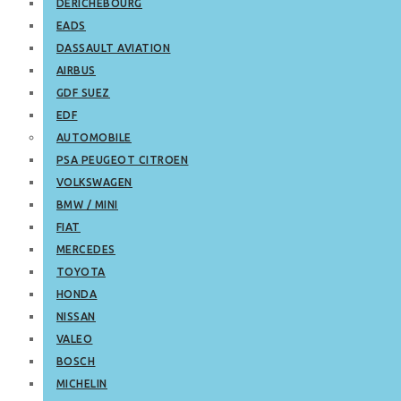
DERICHEBOURG
EADS
DASSAULT AVIATION
AIRBUS
GDF SUEZ
EDF
AUTOMOBILE
PSA PEUGEOT CITROEN
VOLKSWAGEN
BMW / MINI
FIAT
MERCEDES
TOYOTA
HONDA
NISSAN
VALEO
BOSCH
MICHELIN