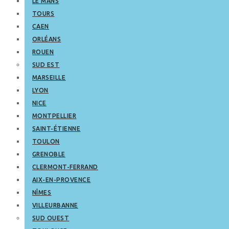
LE MANS
TOURS
CAEN
ORLÉANS
ROUEN
SUD EST
MARSEILLE
LYON
NICE
MONTPELLIER
SAINT-ÉTIENNE
TOULON
GRENOBLE
CLERMONT-FERRAND
AIX-EN-PROVENCE
NÎMES
VILLEURBANNE
SUD OUEST