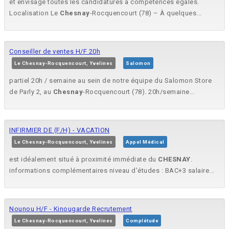
et envisage toutes les candidatures à compétences égales.
Localisation Le
Chesnay
-Rocquencourt (78) – À quelques...
Conseiller de ventes H/F 20h
Le Chesnay-Rocquencourt, Yvelines
Salomon
partiel 20h / semaine au sein de notre équipe du Salomon Store
de Parly 2, au
Chesnay
-Rocquencourt (78). 20h/semaine...
INFIRMIER DE (F/H) - VACATION
Le Chesnay-Rocquencourt, Yvelines
Appel Médical
est idéalement situé à proximité immédiate du
CHESNAY
.
informations complémentaires niveau d'études : BAC+3 salaire...
Nounou H/F - Kinougarde Recrutement
Le Chesnay-Rocquencourt, Yvelines
Complétude