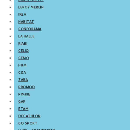
LEROY MERLIN
IKEA
HABITAT
CONFORAMA
LA HALLE
KIABI
CELIO
GEMO
H&M
C&A
ZARA
PROMOD
PIMKIE
GAP
ETAM
DECATHLON
GO SPORT