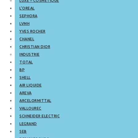
LUXE – COSMETIQUE
L’OREAL
SEPHORA
LVMH
YVES ROCHER
CHANEL
CHRISTIAN DIOR
INDUSTRIE
TOTAL
BP
SHELL
AIR LIQUIDE
AREVA
ARCELORMITTAL
VALLOUREC
SCHNEIDER ELECTRIC
LEGRAND
SEB