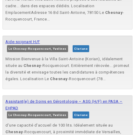
cadre... dans des espaces dédiés. Localisation
EmplacementAdresse 16 Bd Saint-Antoine, 78150 Le
Chesnay
-
Rocquencourt, France...
Aide-soignant H/F
Le Chesnay-Rocquencourt, Yvelines
Clariane
Mission Bienvenue à la Villa Saint-Antoine (Korian), idéalement
située au
Chesnay
-Rocquencourt. Entièrement rénovée... promeut
la diversité et envisage toutes les candidatures à compétences
égales. Localisation Le
Chesnay
-Rocquencourt (78...
Assistant(e) de Soins en Gérontologie – ASG (H/F) en PASA –
EHPAD
Le Chesnay-Rocquencourt, Yvelines
Clariane
d'une capacité d'accueil de 100 lits. Idéalement située au
Chesnay
-Rocquencourt, à proximité immédiate de Versailles,