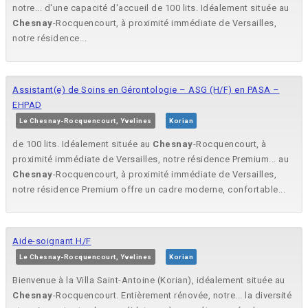
notre... d'une capacité d'accueil de 100 lits. Idéalement située au
Chesnay
-Rocquencourt, à proximité immédiate de Versailles,
notre résidence...
Assistant(e) de Soins en Gérontologie – ASG (H/F) en PASA –
EHPAD
Le Chesnay-Rocquencourt, Yvelines
Korian
de 100 lits. Idéalement située au
Chesnay
-Rocquencourt, à
proximité immédiate de Versailles, notre résidence Premium... au
Chesnay
-Rocquencourt, à proximité immédiate de Versailles,
notre résidence Premium offre un cadre moderne, confortable...
Aide-soignant H/F
Le Chesnay-Rocquencourt, Yvelines
Korian
Bienvenue à la Villa Saint-Antoine (Korian), idéalement située au
Chesnay
-Rocquencourt. Entièrement rénovée, notre... la diversité