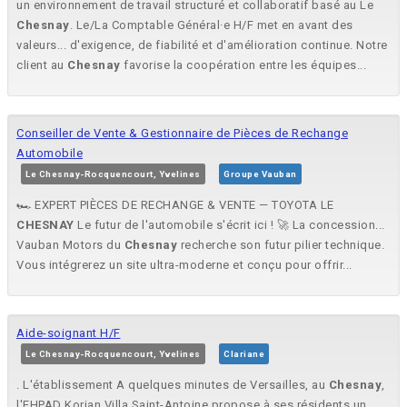
un environnement de travail structuré et collaboratif basé au Le
Chesnay
. Le/La Comptable Général·e H/F met en avant des
valeurs... d'exigence, de fiabilité et d'amélioration continue. Notre
client au
Chesnay
favorise la coopération entre les équipes...
Conseiller de Vente & Gestionnaire de Pièces de Rechange
Automobile
Le Chesnay-Rocquencourt, Yvelines
Groupe Vauban
🏎️ EXPERT PIÈCES DE RECHANGE & VENTE — TOYOTA LE
CHESNAY
Le futur de l'automobile s'écrit ici ! 🚀 La concession...
Vauban Motors du
Chesnay
recherche son futur pilier technique.
Vous intégrerez un site ultra-moderne et conçu pour offrir...
Aide-soignant H/F
Le Chesnay-Rocquencourt, Yvelines
Clariane
. L'établissement A quelques minutes de Versailles, au
Chesnay
,
l'EHPAD Korian Villa Saint-Antoine propose à ses résidents un