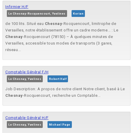
Infirmier H/F
Le Chesnay-Rocquencourt, Yvelines
Korian
de 100 lits. Situé eau
Chesnay
-Rocquencourt, limitrophe de
Versailles, notre établissement offre un cadre moderne... : Le
Chesnay
-Rocquencourt (78150) – À quelques minutes de
Versailles, accessible tous modes de transports (3 gares,
réseau...
Comptable Général F/H
Le Chesnay, Yvelines
Robert Half
Job Description: A propos de notre client Notre client, basé à Le
Chesnay
-Rocquencourt, recherche un Comptable...
Comptable Général H/F
Le Chesnay, Yvelines
Michael Page