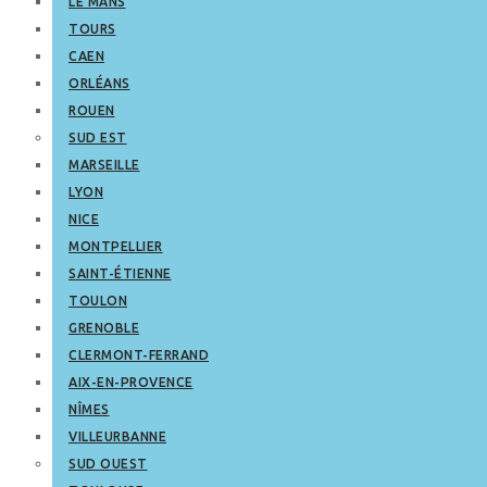
LE MANS
TOURS
CAEN
ORLÉANS
ROUEN
SUD EST
MARSEILLE
LYON
NICE
MONTPELLIER
SAINT-ÉTIENNE
TOULON
GRENOBLE
CLERMONT-FERRAND
AIX-EN-PROVENCE
NÎMES
VILLEURBANNE
SUD OUEST