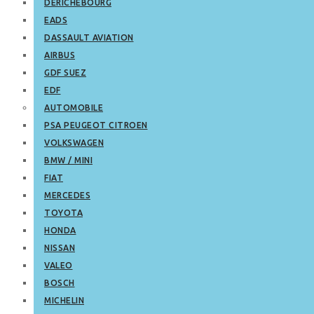
DERICHEBOURG
EADS
DASSAULT AVIATION
AIRBUS
GDF SUEZ
EDF
AUTOMOBILE
PSA PEUGEOT CITROEN
VOLKSWAGEN
BMW / MINI
FIAT
MERCEDES
TOYOTA
HONDA
NISSAN
VALEO
BOSCH
MICHELIN