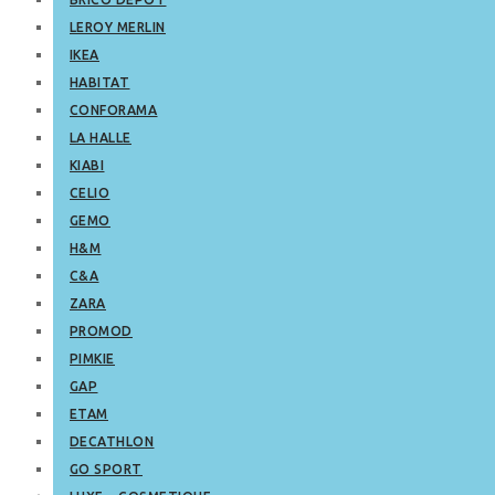
LEROY MERLIN
IKEA
HABITAT
CONFORAMA
LA HALLE
KIABI
CELIO
GEMO
H&M
C&A
ZARA
PROMOD
PIMKIE
GAP
ETAM
DECATHLON
GO SPORT