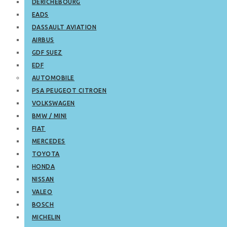
DERICHEBOURG
EADS
DASSAULT AVIATION
AIRBUS
GDF SUEZ
EDF
AUTOMOBILE
PSA PEUGEOT CITROEN
VOLKSWAGEN
BMW / MINI
FIAT
MERCEDES
TOYOTA
HONDA
NISSAN
VALEO
BOSCH
MICHELIN