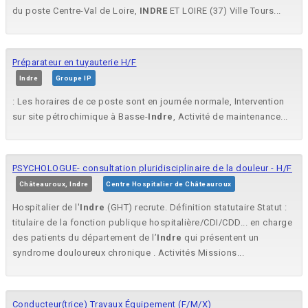
du poste Centre-Val de Loire,
INDRE
ET LOIRE (37) Ville Tours...
Préparateur en tuyauterie H/F
Indre
Groupe IP
: Les horaires de ce poste sont en journée normale, Intervention
sur site pétrochimique à Basse-
Indre
, Activité de maintenance...
PSYCHOLOGUE- consultation pluridisciplinaire de la douleur - H/F
Châteauroux, Indre
Centre Hospitalier de Châteauroux
Hospitalier de l'
Indre
(GHT) recrute. Définition statutaire Statut :
titulaire de la fonction publique hospitalière/CDI/CDD... en charge
des patients du département de l’
Indre
qui présentent un
syndrome douloureux chronique . Activités Missions...
Conducteur(trice) Travaux Équipement (F/M/X)