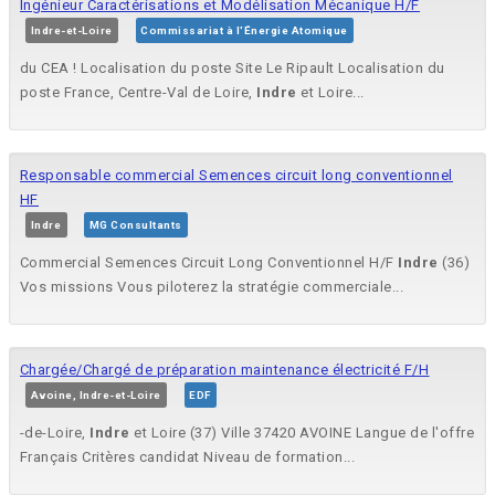
Ingénieur Caractérisations et Modélisation Mécanique H/F
Indre-et-Loire
Commissariat à l'Énergie Atomique
du CEA ! Localisation du poste Site Le Ripault Localisation du
poste France, Centre-Val de Loire,
Indre
et Loire...
Responsable commercial Semences circuit long conventionnel
HF
Indre
MG Consultants
Commercial Semences Circuit Long Conventionnel H/F
Indre
(36)
Vos missions Vous piloterez la stratégie commerciale...
Chargée/Chargé de préparation maintenance électricité F/H
Avoine, Indre-et-Loire
EDF
-de-Loire,
Indre
et Loire (37) Ville 37420 AVOINE Langue de l'offre
Français Critères candidat Niveau de formation...