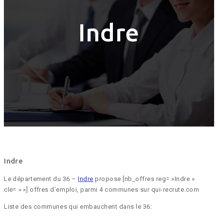
Indre
Indre
Le département du 36 –
Indre
propose [nb_offres reg= »Indre »
cle= » »] offres d’emploi, parmi 4 communes sur qui-recrute.com
Liste des communes qui embauchent dans le 36: