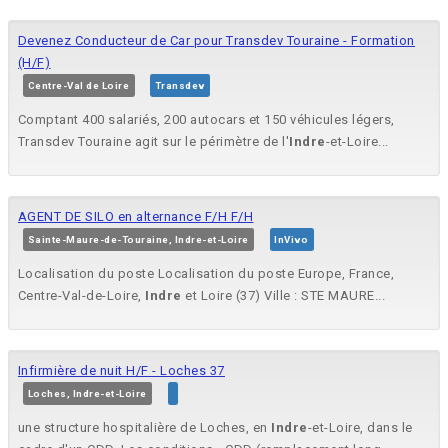
Devenez Conducteur de Car pour Transdev Touraine - Formation
(H/F)
Centre-Val de Loire
Transdev
Comptant 400 salariés, 200 autocars et 150 véhicules légers,
Transdev Touraine agit sur le périmètre de l'
Indre
-et-Loire...
AGENT DE SILO en alternance F/H F/H
Sainte-Maure-de-Touraine, Indre-et-Loire
InVivo
Localisation du poste Localisation du poste Europe, France,
Centre-Val-de-Loire,
Indre
et Loire (37) Ville : STE MAURE...
Infirmière de nuit H/F - Loches 37
Loches, Indre-et-Loire
une structure hospitalière de Loches, en
Indre
-et-Loire, dans le