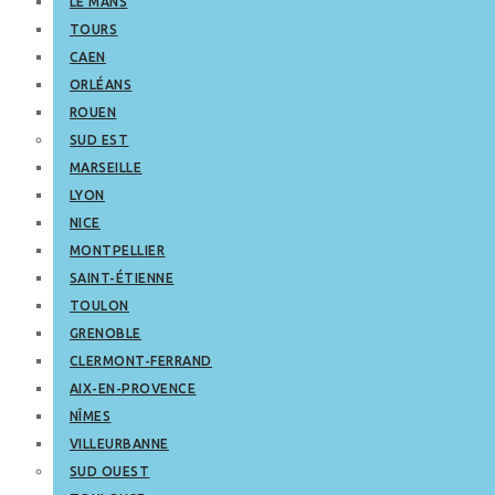
LE MANS
TOURS
CAEN
ORLÉANS
ROUEN
SUD EST
MARSEILLE
LYON
NICE
MONTPELLIER
SAINT-ÉTIENNE
TOULON
GRENOBLE
CLERMONT-FERRAND
AIX-EN-PROVENCE
NÎMES
VILLEURBANNE
SUD OUEST