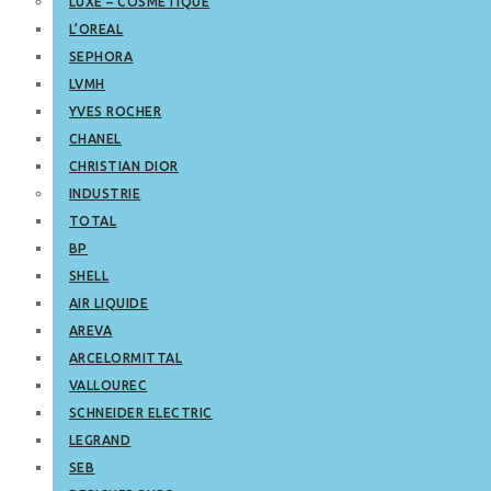
LUXE – COSMETIQUE
L’OREAL
SEPHORA
LVMH
YVES ROCHER
CHANEL
CHRISTIAN DIOR
INDUSTRIE
TOTAL
BP
SHELL
AIR LIQUIDE
AREVA
ARCELORMITTAL
VALLOUREC
SCHNEIDER ELECTRIC
LEGRAND
SEB