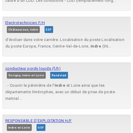
cadre d'un CDD. Les conditions - CDD (remplacement long...
Electrotechnicien F/H
Châteauroux, Indre
EDF
d'évoluer dans votre carrière. Localisation du poste Localisation
du poste Europe, France, Centre-Val-de-Loire,
Indre
(36...
conducteur poids lourds (f/h)
Sorigny, Indre-et-Loire
Randstad
. - Couvrir le périmètre de l'
Indre
et Loire ainsi que les
départements limitrophes, avec un début de prise de poste
matinal...
RESPONSABLE D'EXPLOITATION H/F
Indre-et-Loire
GSF