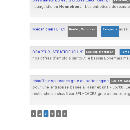
Dessinateur Bureau d'Études Électricité H/F
Lanester,
, Languidic ou
Hennebont
. - Les entretiens de recrut
Mécanicien PL H/F
aussi
Guidel, Morbihan
Temporis
DRAPEUR- STRATIFIEUR H/F
Lorient, Morbihan
Temp
nos offres d'emplois sur tout le bassin Lorientais ma
chauffeur spl+caces grue ou porte engins
Lorient, Mo
pour une entreprise basée à
Hennebont
- 56700. Le
recherche un chauffeur SPL+CACES grue ou porte-engin
1
2
3
4
5
6