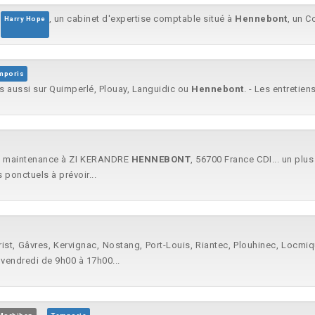
, un cabinet d'expertise comptable situé à
Hennebont
, un C
Harry Hope
mporis
is aussi sur Quimperlé, Plouay, Languidic ou
Hennebont
. - Les entretien
 de maintenance à ZI KERANDRE
HENNEBONT
, 56700 France CDI... un plu
ponctuels à prévoir...
ist, Gâvres, Kervignac, Nostang, Port-Louis, Riantec, Plouhinec, Locmiqu
u vendredi de 9h00 à 17h00...