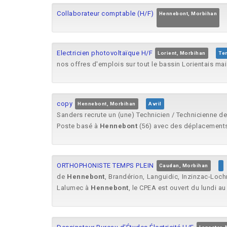
Collaborateur comptable (H/F)
Hennebont, Morbihan
Electricien photovoltaïque H/F
Lorient, Morbihan
Te
nos offres d'emplois sur tout le bassin Lorientais ma
copy
Hennebont, Morbihan
Avril
Sanders recrute un (une) Technicien / Technicienne
Poste basé à
Hennebont
(56) avec des déplacements 
ORTHOPHONISTE TEMPS PLEIN
Caudan, Morbihan
de
Hennebont
, Brandérion, Languidic, Inzinzac-Lochr
Lalumec à
Hennebont
, le CPEA est ouvert du lundi a