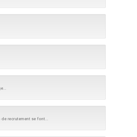
e...
s de recrutement se font...