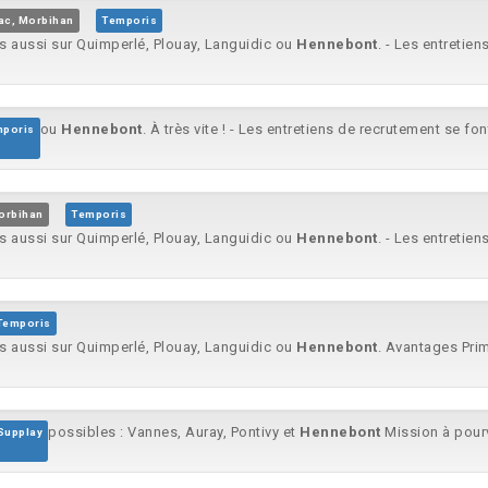
ac, Morbihan
Temporis
is aussi sur Quimperlé, Plouay, Languidic ou
Hennebont
. - Les entretien
ou
Hennebont
. À très vite ! - Les entretiens de recrutement se fo
poris
orbihan
Temporis
is aussi sur Quimperlé, Plouay, Languidic ou
Hennebont
. - Les entretien
Temporis
is aussi sur Quimperlé, Plouay, Languidic ou
Hennebont
. Avantages Prim
possibles : Vannes, Auray, Pontivy et
Hennebont
Mission à pourv
Supplay