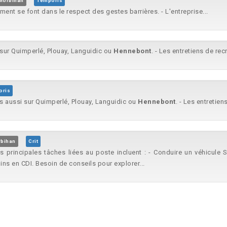
 Morbihan
Temporis
ement se font dans le respect des gestes barrières. - L'entreprise...
 sur Quimperlé, Plouay, Languidic ou
Hennebont
. - Les entretiens de re
oris
is aussi sur Quimperlé, Plouay, Languidic ou
Hennebont
. - Les entretien
rbihan
Crit
s principales tâches liées au poste incluent : - Conduire un véhicule S
s en CDI. Besoin de conseils pour explorer...