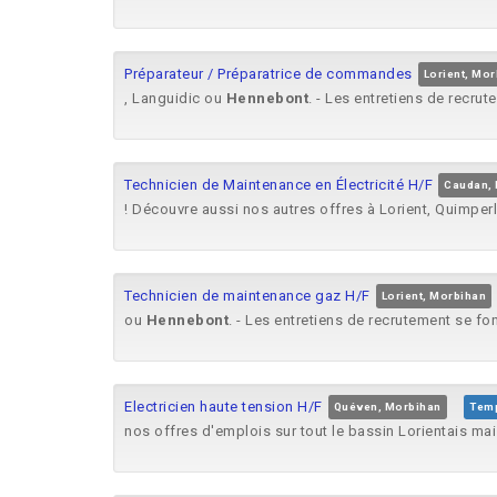
Préparateur / Préparatrice de commandes
Lorient, Mo
, Languidic ou
Hennebont
. - Les entretiens de recrut
Technicien de Maintenance en Électricité H/F
Caudan,
! Découvre aussi nos autres offres à Lorient, Quimper
Technicien de maintenance gaz H/F
Lorient, Morbihan
ou
Hennebont
. - Les entretiens de recrutement se fon
Electricien haute tension H/F
Quéven, Morbihan
Tem
nos offres d'emplois sur tout le bassin Lorientais ma