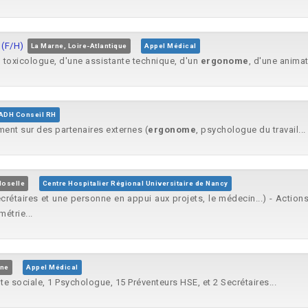
(F/H)
La Marne, Loire-Atlantique
Appel Médical
n toxicologue, d'une assistante technique, d'un
ergonome
, d'une animatr
ADH Conseil RH
ement sur des partenaires externes (
ergonome
, psychologue du travail...
Moselle
Centre Hospitalier Régional Universitaire de Nancy
ecrétaires et une personne en appui aux projets, le médecin...) - Actions
étrie...
ône
Appel Médical
nte sociale, 1 Psychologue, 15 Préventeurs HSE, et 2 Secrétaires...