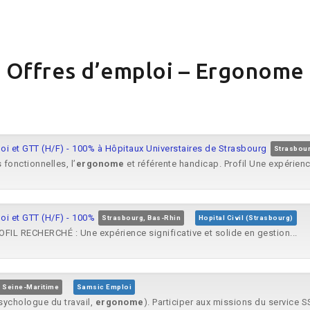
Offres d’emploi – Ergonome
oi et GTT (H/F) - 100% à Hôpitaux Universtaires de Strasbourg
Strasbour
fonctionnelles, l’
ergonome
et référente handicap. Profil Une expérienc
oi et GTT (H/F) - 100%
Strasbourg, Bas-Rhin
Hopital Civil (Strasbourg)
OFIL RECHERCHÉ : Une expérience significative et solide en gestion...
 Seine-Maritime
Samsic Emploi
psychologue du travail,
ergonome
). Participer aux missions du service SS