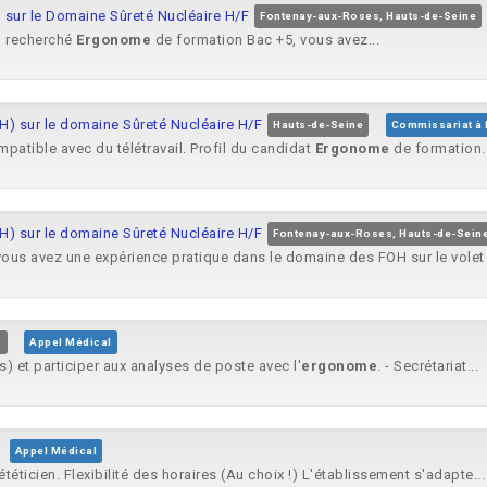
 sur le Domaine Sûreté Nucléaire H/F
Fontenay-aux-Roses, Hauts-de-Seine
il recherché
Ergonome
de formation Bac +5, vous avez...
H) sur le domaine Sûreté Nucléaire H/F
Hauts-de-Seine
Commissariat à 
patible avec du télétravail. Profil du candidat
Ergonome
de formation..
H) sur le domaine Sûreté Nucléaire H/F
Fontenay-aux-Roses, Hauts-de-Sein
ous avez une expérience pratique dans le domaine des FOH sur le volet S
s
Appel Médical
s) et participer aux analyses de poste avec l'
ergonome
. - Secrétariat...
Appel Médical
éticien. Flexibilité des horaires (Au choix !) L'établissement s'adapte...