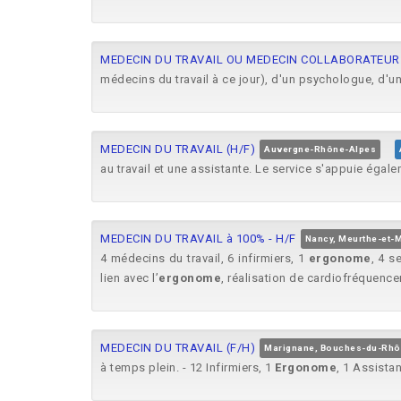
MEDECIN DU TRAVAIL OU MEDECIN COLLABORATEUR 
médecins du travail à ce jour), d'un psychologue, d'u
MEDECIN DU TRAVAIL (H/F)
Auvergne-Rhône-Alpes
au travail et une assistante. Le service s'appuie égal
MEDECIN DU TRAVAIL à 100% - H/F
Nancy, Meurthe-et-
4 médecins du travail, 6 infirmiers, 1
ergonome
, 4 s
lien avec l’
ergonome
, réalisation de cardiofréquencem
MEDECIN DU TRAVAIL (F/H)
Marignane, Bouches-du-Rh
à temps plein. - 12 Infirmiers, 1
Ergonome
, 1 Assista