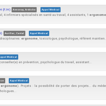
H (F/H)
Annonay, Ardèche
Appel Médical
 4 infirmiers spécialisés en santé au travail, 4 assistants, 1
ergonome
H)
Aurillac, Cantal
Appel Médical
disciplinaires:
ergonome
, toxicologue, psychologue, référent maintien..
Appel Médical
 conseiller(e) en prévention, psychologue du travail, assistant...
rèze
Appel Médical
,
ergonome
). Projets : la possibilité de porter des projets... du méd
chologues...