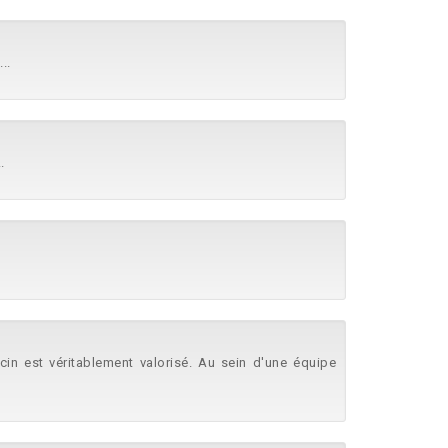
...
.
ecin est véritablement valorisé. Au sein d'une équipe