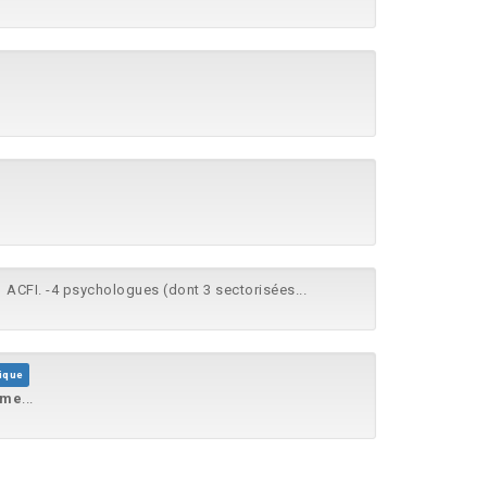
1 ACFI. -4 psychologues (dont 3 sectorisées...
ique
ome
...