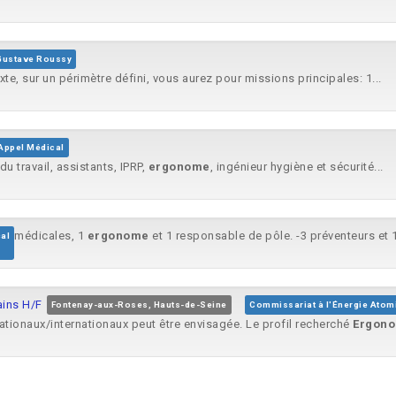
 Gustave Roussy
e, sur un périmètre défini, vous aurez pour missions principales: 1...
Appel Médical
u travail, assistants, IPRP,
ergonome
, ingénieur hygiène et sécurité...
médicales, 1
ergonome
et 1 responsable de pôle. -3 préventeurs et 
al
ains H/F
Fontenay-aux-Roses, Hauts-de-Seine
Commissariat à l'Énergie Atom
ationaux/internationaux peut être envisagée. Le profil recherché
Ergon