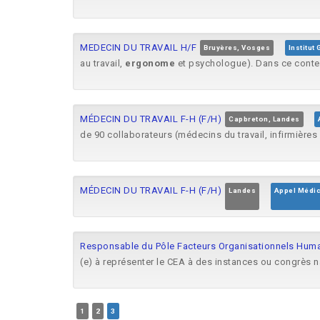
MEDECIN DU TRAVAIL H/F
Bruyères, Vosges
Institut
au travail,
ergonome
et psychologue). Dans ce context
MÉDECIN DU TRAVAIL F-H (F/H)
Capbreton, Landes
de 90 collaborateurs (médecins du travail, infirmières d
MÉDECIN DU TRAVAIL F-H (F/H)
Landes
Appel Médic
Responsable du Pôle Facteurs Organisationnels Hum
(e) à représenter le CEA à des instances ou congrès n
1
2
3