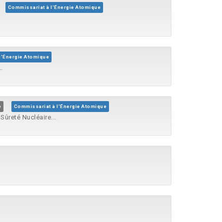
Commissariat à l'Énergie Atomique
l'Énergie Atomique
.
e
Commissariat à l'Énergie Atomique
ûreté Nucléaire...