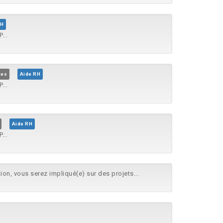
RH
...
mes
Aide RH
...
Aide RH
...
ion, vous serez impliqué(e) sur des projets...