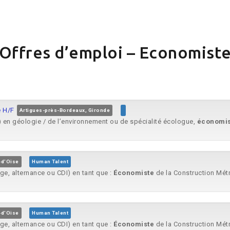
Offres d’emploi – Economist
e H/F
Artigues-près-Bordeaux, Gironde
) en géologie / de l’environnement ou de spécialité écologue,
économis
-d'Oise
Human Talent
ge, alternance ou CDI) en tant que :
Économiste
de la Construction Métre
-d'Oise
Human Talent
ge, alternance ou CDI) en tant que :
Économiste
de la Construction Métre