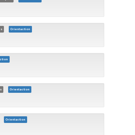
es
Orientaction
ction
es
Orientaction
Orientaction