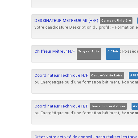
DESSINATEUR METREUR MI (H/F)
Quimper, Finistère
votre candidature Description du profil : - Formation e
Chiffreur Métreur H/F
: Possède
Troyes, Aube
C Clair
Coordinateur Technique H/F
Centre-Val de Loire
API 
ou Énergétique ou d'une formation bâtiment,
économ
Coordinateur Technique H/F
Tours, Indre-et-Loire
AP
ou Énergétique ou d'une formation bâtiment,
économ
Créez votre activité de conseil - sans réaliser les trav