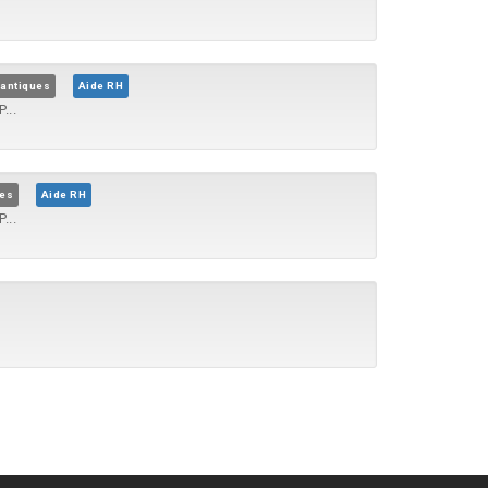
lantiques
Aide RH
...
mes
Aide RH
...