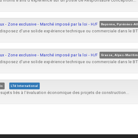
u moins 8 ans d’expérience sur un poste de Responsable Conception...
aux - Zone exclusive - Marché imposé par la loi - H/F
Bayonne, Pyrénées-At
disposez d'une solide expérience technique ou commerciale dans le BTP
aux - Zone exclusive - Marché imposé par la loi - H/F
Grasse, Alpes-Mariti
disposez d'une solide expérience technique ou commerciale dans le BTP
is
LTd International
sujets liés à l'évaluation économique des projets de construction...