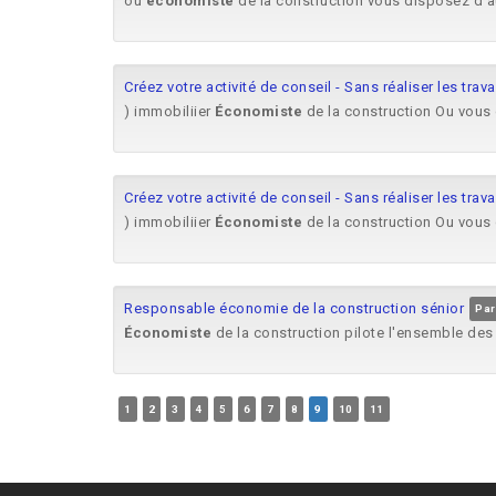
ou
économiste
de la construction vous disposez d’a
Créez votre activité de conseil - Sans réaliser les trav
) immobiliier
Économiste
de la construction Ou vous 
Créez votre activité de conseil - Sans réaliser les trav
) immobiliier
Économiste
de la construction Ou vous 
Responsable économie de la construction sénior
Par
Économiste
de la construction pilote l'ensemble des 
1
2
3
4
5
6
7
8
9
10
11