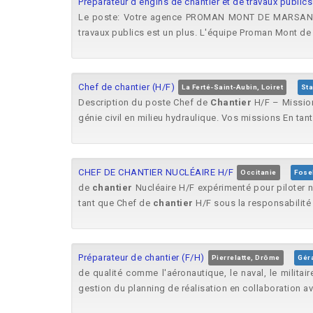
Préparateur d'engins de chantier et de travaux public
Le poste: Votre agence PROMAN MONT DE MARSAN rec
travaux publics est un plus. L'équipe Proman Mont de
Chef de chantier (H/F)
La Ferté-Saint-Aubin, Loiret
Sta
Description du poste Chef de
Chantier
H/F – Mission
génie civil en milieu hydraulique. Vos missions En tant.
CHEF DE CHANTIER NUCLÉAIRE H/F
Occitanie
Fose
de
chantier
Nucléaire H/F expérimenté pour piloter n
tant que Chef de
chantier
H/F sous la responsabilité 
Préparateur de chantier (F/H)
Pierrelatte, Drôme
Géra
de qualité comme l'aéronautique, le naval, le militai
gestion du planning de réalisation en collaboration ave