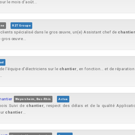
ur le mois d’août...
ine
R2T Groupe
clients spécialisé dans le gros œuvre, un(e) Assistant chef de
chantie
e gros œuvre...
ad
 de l'équipe d'électriciens sur le
chantier
, en fonction... et de réparati
..
hantier
Weyersheim, Bas-Rhin
Actua
bois Suivi de
chantier
, respect des délais et de la qualité Applicat
sur
chantier
...