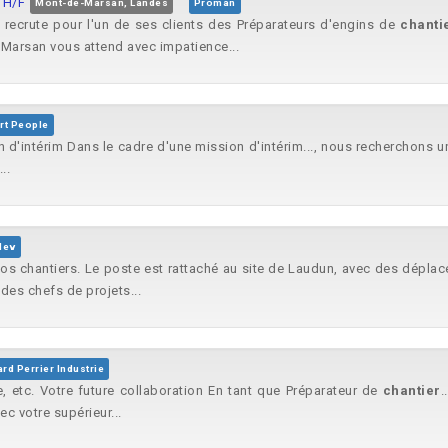
s H/F
Mont-de-Marsan, Landes
Proman
rute pour l'un de ses clients des Préparateurs d'engins de
chanti
 Marsan vous attend avec impatience...
rt People
 d'intérim Dans le cadre d'une mission d'intérim..., nous recherchons 
..
lev
os chantiers. Le poste est rattaché au site de Laudun, avec des déplace
des chefs de projets...
rd Perrier Industrie
re, etc. Votre future collaboration En tant que Préparateur de
chantier
.
c votre supérieur...