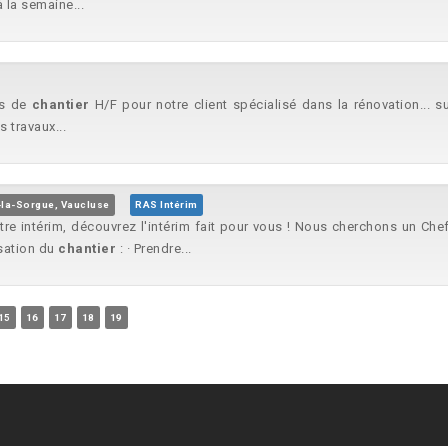
 la semaine...
es de
chantier
H/F pour notre client spécialisé dans la rénovation... s
s travaux...
r-la-Sorgue, Vaucluse
RAS Intérim
otre intérim, découvrez l'intérim fait pour vous ! Nous cherchons un Ch
isation du
chantier
: · Prendre...
15
16
17
18
19