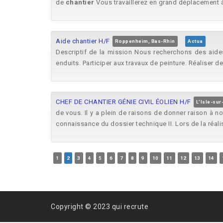
de
chantier
Vous travaillerez en grand déplacement à
Aide chantier H/F
Roppenheim, Bas-Rhin
Actua
Descriptif de la mission Nous recherchons des aid
enduits. Participer aux travaux de peinture. Réaliser de
CHEF DE CHANTIER GÉNIE CIVIL ÉOLIEN H/F
L'Isle-su
de vous. Il y a plein de raisons de donner raison à n
connaissance du dossier technique II. Lors de la réal
1
2
3
4
5
6
7
8
9
10
11
12
13
14
Copyright © 2023 qui recrute