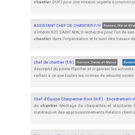
chantier
(H/F) pour une mission urgente à pourvoir po
ASSISTANT CHEF DE CHANTIER F/H
Rennes, Ille-et-Vila
d'intérim R2T SAINT MALO recherche pour l'un de ses 
chantier
dans l’organisation et le suivi des travaux d
chef de chantier (f/h)
Cesson, Seine-et-Marne
Randst
descriptif du poste Planifier et organiser les activités
veillant à ce que toutes les normes de sécurité soient.
Chef d'Équipe Charpentier Bois (H/F) - Encadrement c
du
chantier
Montage de charpentes et structures 
matériaux et des approvisionnements Relation client 