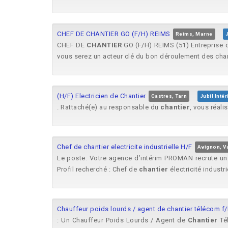
CHEF DE CHANTIER GO (F/H) REIMS
Reims, Marne
CHEF DE
CHANTIER
GO (F/H) REIMS (51) Entreprise de
vous serez un acteur clé du bon déroulement des chant
(H/F) Electricien de Chantier
Castres, Tarn
Jubil Inté
. Rattaché(e) au responsable du
chantier
, vous réali
Chef de chantier electricite industrielle H/F
Avignon, V
Le poste: Votre agence d’intérim PROMAN recrute 
Profil recherché : Chef de
chantier
électricité industrie
Chauffeur poids lourds / agent de chantier télécom f/
: Un Chauffeur Poids Lourds / Agent de
Chantier
Tél