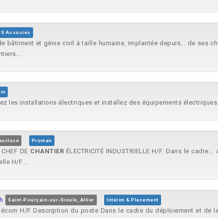
JS Associés
 bâtiment et génie civil à taille humaine, implantée depuis... de ses c
iers...
rim
sez les installations électriques et installez des équipements électriques.
aucluse
Proman
un CHEF DE
CHANTIER
ÉLECTRICITÉ INDUSTRIELLE H/F. Dans le cadre... a
lle H/F...
h
Saint-Pourçain-sur-Sioule, Allier
Intérim & Placement
écom H/F Description du poste Dans le cadre du déploiement et de la