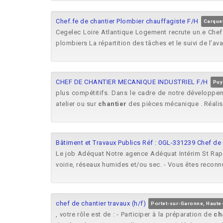
Chef.fe de chantier Plombier chauffagiste F/H
Carquef
Cegelec Loire Atlantique Logement recrute un.e Che
plombiers La répartition des tâches et le suivi de l’
CHEF DE CHANTIER MECANIQUE INDUSTRIEL F/H
Puy
plus compétitifs. Dans le cadre de notre développe
atelier ou sur
chantier
des pièces mécanique . Réalise
Bâtiment et Travaux Publics Réf : 0GL-331239 Chef de 
Le job Adéquat Notre agence Adéquat Intérim St Raph
voirie, réseaux humides et/ou sec. - Vous êtes reconnu
chef de chantier travaux (h/f)
Portet-sur-Garonne, Haut
, votre rôle est de : - Participer à la préparation de
ch