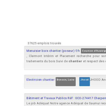
37625 emplois trouvés
Menuisier bois chantier (poseur) f/h
Cournon-d'Auverg
, Clermont Intérim et Placement recherche pour so
traitements du bois Suivi de
chantier
et respect des d
Electricien chantier
JHOOD Andr
Bonson, Loire
Jhood
Bâtiment et Travaux Publics Réf : 0CO-274417 Charpen
Le job Adéquat Notre agence Adéquat de Saumur recr