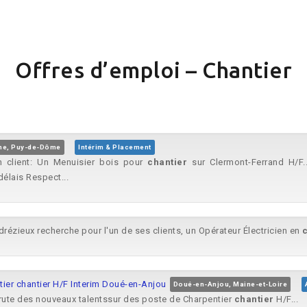
Offres d’emploi – Chantier
ne, Puy-de-Dôme
Intérim & Placement
n client: Un Menuisier bois pour
chantier
sur Clermont-Ferrand H/F..
élais Respect...
ézieux recherche pour l'un de ses clients, un Opérateur Électricien en
tier chantier H/F Interim Doué-en-Anjou
Doué-en-Anjou, Maine-et-Loire
ute des nouveaux talentssur des poste de Charpentier
chantier
H/F...