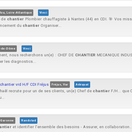
ou, Loire-Atlantique
Vinci
f de
chantier
Plombier chauffagiste à Nantes (44) en CDI. 🎯 Vos missi
avancement du
chantier
Organiser...
-de-Dôme
Vinci
ment, nous recherchons un(e) : CHEF DE
CHANTIER
MECANIQUE INDUSTRIE
r les diagnostics...
chantier vrd H/F CDI Fréjus
Fréjus, Var
Adéquat
aêl recrute pour un de ses clients, un(e) Chef de
chantier
F/H... que 
...
e-Garonne
Randstad
antier
et identifier l'ensemble des besoins - Assurer, en collaboration..