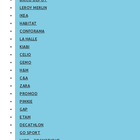
LEROY MERLIN
IKEA
HABITAT
CONFORAMA
LA HALLE
KIABI
CELIO
GEMO
H&M
C&A
ZARA
PROMOD
PIMKIE
GAP
ETAM
DECATHLON
GO SPORT