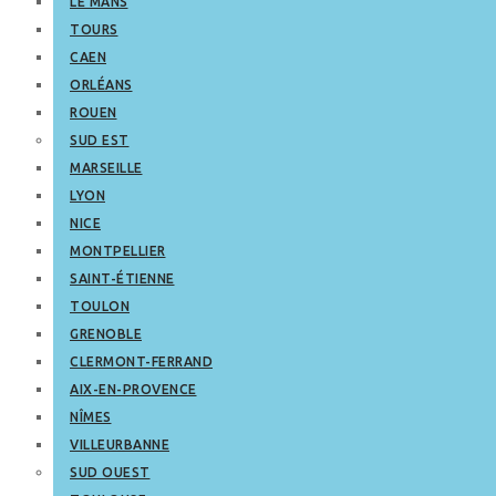
LE MANS
TOURS
CAEN
ORLÉANS
ROUEN
SUD EST
MARSEILLE
LYON
NICE
MONTPELLIER
SAINT-ÉTIENNE
TOULON
GRENOBLE
CLERMONT-FERRAND
AIX-EN-PROVENCE
NÎMES
VILLEURBANNE
SUD OUEST