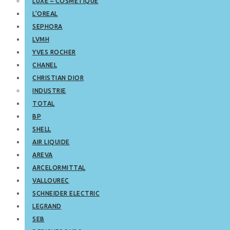
LUXE – COSMETIQUE
L’OREAL
SEPHORA
LVMH
YVES ROCHER
CHANEL
CHRISTIAN DIOR
INDUSTRIE
TOTAL
BP
SHELL
AIR LIQUIDE
AREVA
ARCELORMITTAL
VALLOUREC
SCHNEIDER ELECTRIC
LEGRAND
SEB