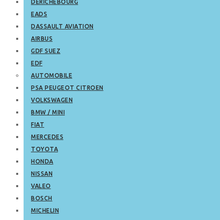
DERICHEBOURG
EADS
DASSAULT AVIATION
AIRBUS
GDF SUEZ
EDF
AUTOMOBILE
PSA PEUGEOT CITROEN
VOLKSWAGEN
BMW / MINI
FIAT
MERCEDES
TOYOTA
HONDA
NISSAN
VALEO
BOSCH
MICHELIN