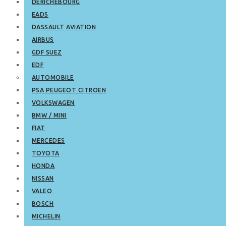
DERICHEBOURG
EADS
DASSAULT AVIATION
AIRBUS
GDF SUEZ
EDF
AUTOMOBILE
PSA PEUGEOT CITROEN
VOLKSWAGEN
BMW / MINI
FIAT
MERCEDES
TOYOTA
HONDA
NISSAN
VALEO
BOSCH
MICHELIN