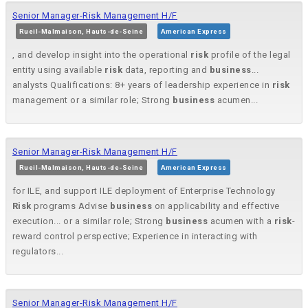
Senior Manager-Risk Management H/F
Rueil-Malmaison, Hauts-de-Seine
American Express
, and develop insight into the operational
risk
profile of the legal
entity using available
risk
data, reporting and
business
...
analysts Qualifications: 8+ years of leadership experience in
risk
management or a similar role; Strong
business
acumen...
Senior Manager-Risk Management H/F
Rueil-Malmaison, Hauts-de-Seine
American Express
for ILE, and support ILE deployment of Enterprise Technology
Risk
programs Advise
business
on applicability and effective
execution... or a similar role; Strong
business
acumen with a
risk
-
reward control perspective; Experience in interacting with
regulators...
Senior Manager-Risk Management H/F