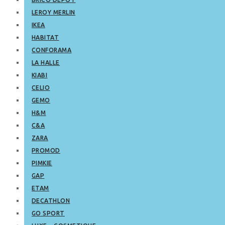
LEROY MERLIN
IKEA
HABITAT
CONFORAMA
LA HALLE
KIABI
CELIO
GEMO
H&M
C&A
ZARA
PROMOD
PIMKIE
GAP
ETAM
DECATHLON
GO SPORT