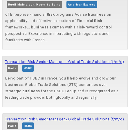
Rueil-Malmaison, Hauts-de-Seine
American Express
of Enterprise Financial
Risk
programs Advise
business
on
applicability and effective execution of Financial
Risk
frameworks...
business
acumen with a
risk
-reward control
perspective; Experience in interacting with regulators and
familiarity with French...
Transaction Risk Senior Manager - Global Trade Solutions (f/m/d)
Paris
HSBC
Being part of HSBC in France, you’ll help evolve and grow our
business
. Global Trade Solutions (GTS) comprises over...
strategic
business
for the HSBC Group and is recognised as a
leading trade provider both globally and regionally...
Transaction Risk Senior Manager - Global Trade Solutions (f/m/d)
Paris
HSBC