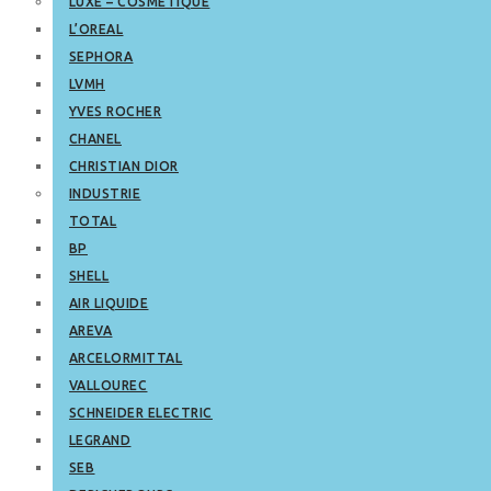
LUXE – COSMETIQUE
L’OREAL
SEPHORA
LVMH
YVES ROCHER
CHANEL
CHRISTIAN DIOR
INDUSTRIE
TOTAL
BP
SHELL
AIR LIQUIDE
AREVA
ARCELORMITTAL
VALLOUREC
SCHNEIDER ELECTRIC
LEGRAND
SEB