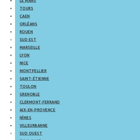
LE MANS
TOURS
CAEN
ORLÉANS
ROUEN
SUD EST
MARSEILLE
LYON
NICE
MONTPELLIER
SAINT-ÉTIENNE
TOULON
GRENOBLE
CLERMONT-FERRAND
AIX-EN-PROVENCE
NÎMES
VILLEURBANNE
SUD OUEST