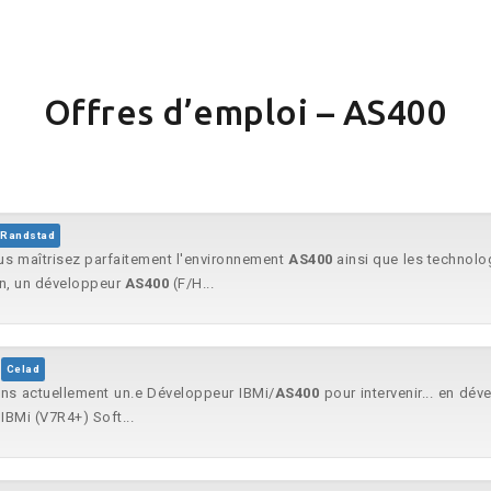
Offres d’emploi – AS400
Randstad
ous maîtrisez parfaitement l'environnement
AS400
ainsi que les technolo
on, un développeur
AS400
(F/H...
Celad
ns actuellement un.e Développeur IBMi/
AS400
pour intervenir... en dé
IBMi (V7R4+) Soft...