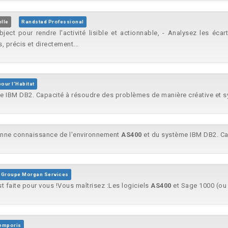
lle
Randstad Professional
ect pour rendre l'activité lisible et actionnable, - Analysez les écar
 précis et directement...
our l'Habitat
e IBM DB2. Capacité à résoudre des problèmes de manière créative et sy
onne connaissance de l'environnement
AS400
et du système IBM DB2. Ca
Groupe Morgan Services
 faite pour vous !Vous maîtrisez :Les logiciels
AS400
et Sage 1000 (ou 
emporis