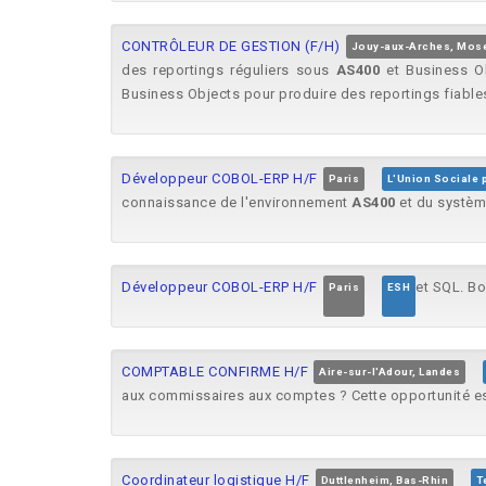
CONTRÔLEUR DE GESTION (F/H)
Jouy-aux-Arches, Mose
des reportings réguliers sous
AS400
et Business Obj
Business Objects pour produire des reportings fiables,
Développeur COBOL-ERP H/F
Paris
L'Union Sociale p
connaissance de l'environnement
AS400
et du systèm
Développeur COBOL-ERP H/F
et SQL. B
Paris
ESH
COMPTABLE CONFIRME H/F
Aire-sur-l'Adour, Landes
aux commissaires aux comptes ? Cette opportunité est
Coordinateur logistique H/F
Duttlenheim, Bas-Rhin
T