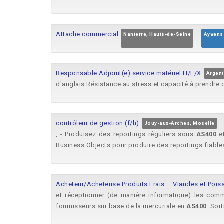
Attache commercial
Nanterre, Hauts-de-Seine
Ayvens
Responsable Adjoint(e) service matériel H/F/X
Argent
d'anglais Résistance au stress et capacité à prendr
contrôleur de gestion (f/h)
Jouy-aux-Arches, Moselle
, - Produisez des reportings réguliers sous
AS400
et
Business Objects pour produire des reportings fiables,
Acheteur/Acheteuse Produits Frais – Viandes et Pois
et réceptionner (de manière informatique) les com
fournisseurs sur base de la mercuriale en
AS400
. Sort