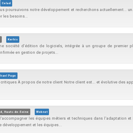
Celad
us poursuivons notre développement et recherchons actuellement... un
r les besoins...
e
Kerhis
e société d'édition de logiciels, intégrée à un groupe de premier pl
firmée en gestion de projets...
hael Page
s critiques À propos de notre client Notre client est... et évolutive des a
ud, Hauts-de-Seine
Webnet
d'accompagner les équipes métiers et techniques dans l'adaptation et 
 de développement et les équipes...