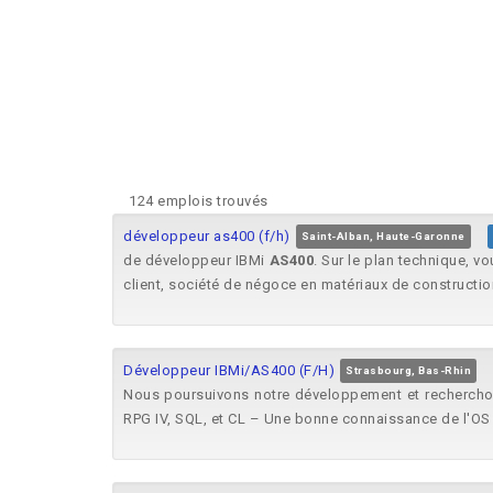
124 emplois trouvés
développeur as400 (f/h)
Saint-Alban, Haute-Garonne
de développeur IBMi
AS400
. Sur le plan technique, v
client, société de négoce en matériaux de constructi
Développeur IBMi/AS400 (F/H)
Strasbourg, Bas-Rhin
Nous poursuivons notre développement et rechercho
RPG IV, SQL, et CL – Une bonne connaissance de l'OS 