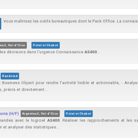
. Vous maîtrisez les outils bureautiques dont le Pack Office. La connai
euil, Val-d'Oise
Potel et Chabot
e des décisions dans l'urgence Connaissance
AS400
...
Randstad
 Business Object pour rendre l'activité lisible et actionnable, - Analy
 précis et directement...
sons (H/F)
Argenteuil, Val-d'Oise
Potel et Chabot
mandes avec le logiciel
AS400
. Réaliser les rapprochements et les sai
ir et analyser des statistiques...