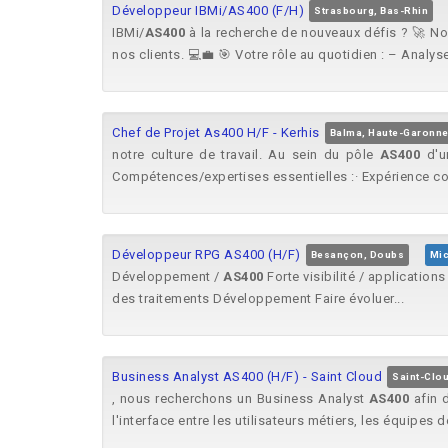
Développeur IBMi/AS400 (F/H)
Strasbourg, Bas-Rhin
IBMi/
AS400
à la recherche de nouveaux défis ? 🚀 No
nos clients. 💻💼 🎯 Votre rôle au quotidien : – Analyse
Chef de Projet As400 H/F - Kerhis
Balma, Haute-Garonn
notre culture de travail. Au sein du pôle
AS400
d'un
Compétences/expertises essentielles :· Expérience con
Développeur RPG AS400 (H/F)
Besançon, Doubs
Mic
Développement /
AS400
Forte visibilité / application
des traitements Développement Faire évoluer...
Business Analyst AS400 (H/F) - Saint Cloud
Saint-Clo
, nous recherchons un Business Analyst
AS400
afin 
l'interface entre les utilisateurs métiers, les équipes