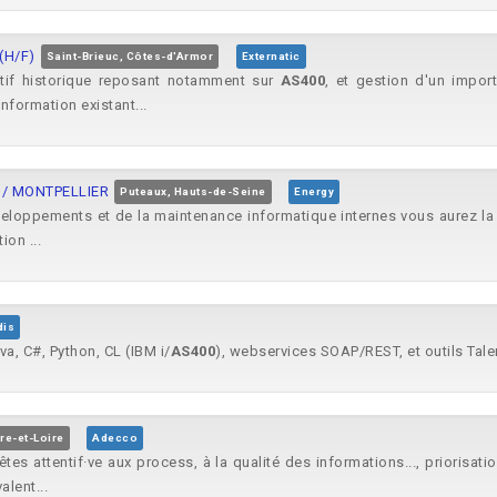
(H/F)
Saint-Brieuc, Côtes-d'Armor
Externatic
catif historique reposant notamment sur
AS400
, et gestion d'un import
nformation existant...
X / MONTPELLIER
Puteaux, Hauts-de-Seine
Energy
eloppements et de la maintenance informatique internes vous aurez la 
on ...
dis
a, C#, Python, CL (IBM i/
AS400
), webservices SOAP/REST, et outils Talen
re-et-Loire
Adecco
êtes attentif·ve aux process, à la qualité des informations..., priorisat
alent...