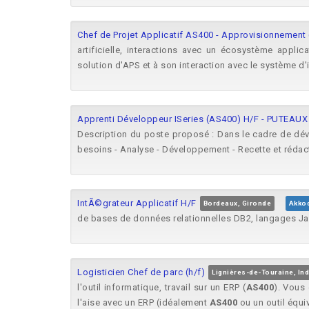
Chef de Projet Applicatif AS400 - Approvisionnement 
artificielle, interactions avec un écosystème appli
solution d'APS et à son interaction avec le système d'i
Apprenti Développeur ISeries (AS400) H/F - PUTEAU
Description du poste proposé : Dans le cadre de dév
besoins - Analyse - Développement - Recette et rédacti
IntÃ©grateur Applicatif H/F
Bordeaux, Gironde
Akko
de bases de données relationnelles DB2, langages Jav
Logisticien Chef de parc (h/f)
Lignières-de-Touraine, Ind
l'outil informatique, travail sur un ERP (
AS400
). Vous 
l'aise avec un ERP (idéalement
AS400
ou un outil équiv