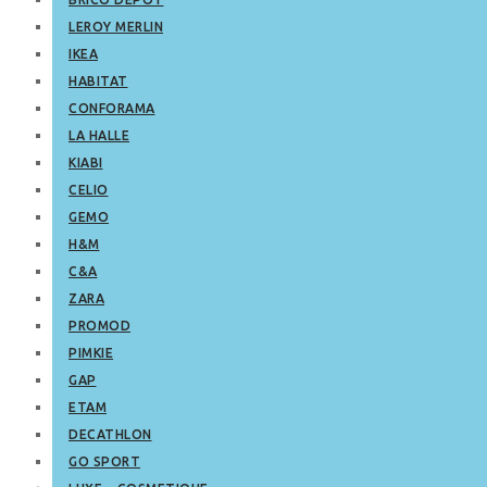
LEROY MERLIN
IKEA
HABITAT
CONFORAMA
LA HALLE
KIABI
CELIO
GEMO
H&M
C&A
ZARA
PROMOD
PIMKIE
GAP
ETAM
DECATHLON
GO SPORT