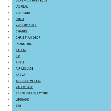
LUXE – COSMETIQUE
L’OREAL
SEPHORA
LVMH
YVES ROCHER
CHANEL
CHRISTIAN DIOR
INDUSTRIE
TOTAL
BP
SHELL
AIR LIQUIDE
AREVA
ARCELORMITTAL
VALLOUREC
SCHNEIDER ELECTRIC
LEGRAND
SEB