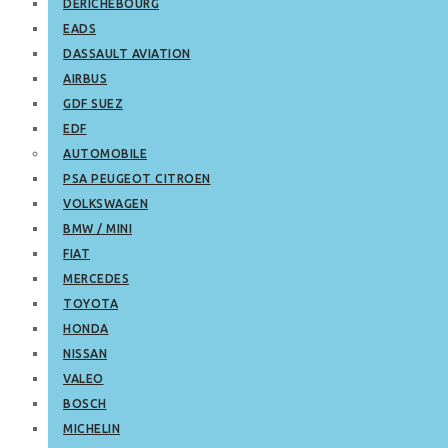
DERICHEBOURG
EADS
DASSAULT AVIATION
AIRBUS
GDF SUEZ
EDF
AUTOMOBILE
PSA PEUGEOT CITROEN
VOLKSWAGEN
BMW / MINI
FIAT
MERCEDES
TOYOTA
HONDA
NISSAN
VALEO
BOSCH
MICHELIN