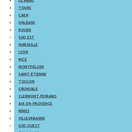
LE MANS
TOURS
CAEN
ORLÉANS
ROUEN
SUD EST
MARSEILLE
LYON
NICE
MONTPELLIER
SAINT-ÉTIENNE
TOULON
GRENOBLE
CLERMONT-FERRAND
AIX-EN-PROVENCE
NÎMES
VILLEURBANNE
SUD OUEST