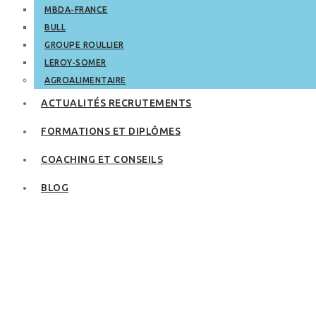
MBDA-FRANCE
BULL
GROUPE ROULLIER
LEROY-SOMER
AGROALIMENTAIRE
ACTUALITÉS RECRUTEMENTS
FORMATIONS ET DIPLÔMES
COACHING ET CONSEILS
BLOG
Webdesigner : un
métier à la fois
artistique et
technique