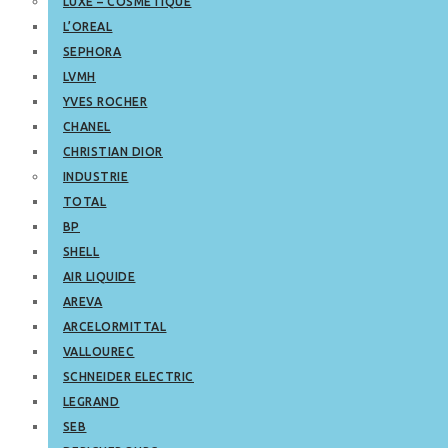
LUXE – COSMETIQUE
L’OREAL
SEPHORA
LVMH
YVES ROCHER
CHANEL
CHRISTIAN DIOR
INDUSTRIE
TOTAL
BP
SHELL
AIR LIQUIDE
AREVA
ARCELORMITTAL
VALLOUREC
SCHNEIDER ELECTRIC
LEGRAND
SEB