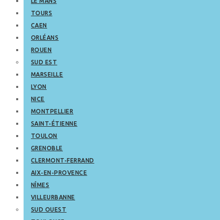
LE MANS
TOURS
CAEN
ORLÉANS
ROUEN
SUD EST
MARSEILLE
LYON
NICE
MONTPELLIER
SAINT-ÉTIENNE
TOULON
GRENOBLE
CLERMONT-FERRAND
AIX-EN-PROVENCE
NÎMES
VILLEURBANNE
SUD OUEST