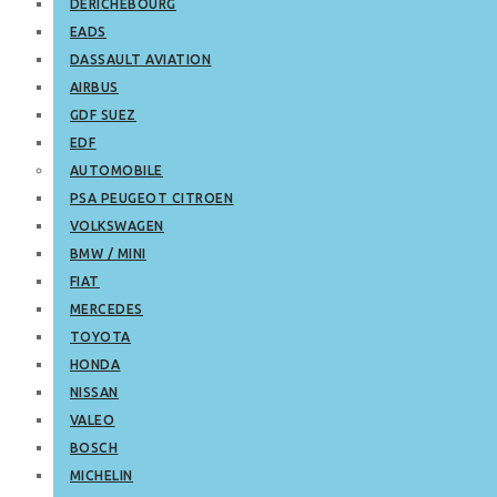
DERICHEBOURG
EADS
DASSAULT AVIATION
AIRBUS
GDF SUEZ
EDF
AUTOMOBILE
PSA PEUGEOT CITROEN
VOLKSWAGEN
BMW / MINI
FIAT
MERCEDES
TOYOTA
HONDA
NISSAN
VALEO
BOSCH
MICHELIN