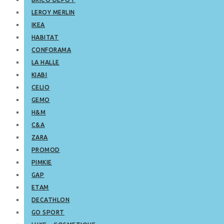
LEROY MERLIN
IKEA
HABITAT
CONFORAMA
LA HALLE
KIABI
CELIO
GEMO
H&M
C&A
ZARA
PROMOD
PIMKIE
GAP
ETAM
DECATHLON
GO SPORT