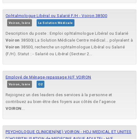
Ophtalmologue Libéral ou Salarié F/H - Voiron 38500
Voiron, Isère
La Solution Médicale
Description du poste : Emploi ophtalmologue Libéral ou Salarié
Voiron
38500| La Solution Médicale Centre médical... polyvalent à
Voiron
38500, recherche un ophtalmologue Libéral ou Salarié
(F/H). Statut : - Salarié ou Libéral (Secteur 2...
Employé de Ménage-repassage H/F VOIRON
Voiron, Isère
O2
Rejoignez un des leaders des services à la personne et
contribuez au bien-être des foyers aux côtés de l’agence
VOIRON
...
PSYCHOLOGUE CLINICIEN(NE) VOIRON - HDJ MEDICAL ET UNITES
D'HOSPITALISATION de MEDECINE AIGUE ADULTEi - H/F