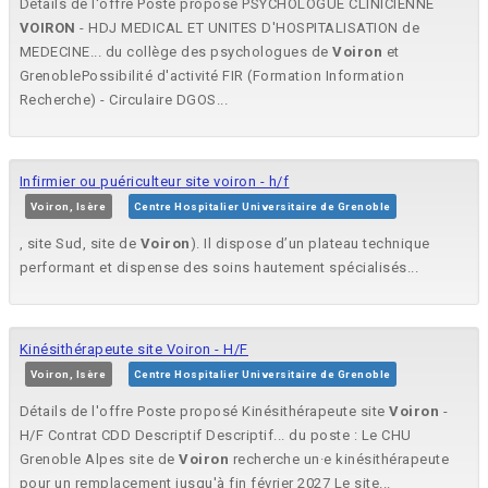
Détails de l'offre Poste proposé PSYCHOLOGUE CLINICIENNE
VOIRON
- HDJ MEDICAL ET UNITES D'HOSPITALISATION de
MEDECINE... du collège des psychologues de
Voiron
et
GrenoblePossibilité d'activité FIR (Formation Information
Recherche) - Circulaire DGOS...
Infirmier ou puériculteur site voiron - h/f
Voiron, Isère
Centre Hospitalier Universitaire de Grenoble
, site Sud, site de
Voiron
). Il dispose d’un plateau technique
performant et dispense des soins hautement spécialisés...
Kinésithérapeute site Voiron - H/F
Voiron, Isère
Centre Hospitalier Universitaire de Grenoble
Détails de l'offre Poste proposé Kinésithérapeute site
Voiron
-
H/F Contrat CDD Descriptif Descriptif... du poste : Le CHU
Grenoble Alpes site de
Voiron
recherche un·e kinésithérapeute
pour un remplacement jusqu'à fin février 2027 Le site...