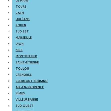
LE MANS
TOURS
CAEN
ORLÉANS
ROUEN
SUD EST
MARSEILLE
LYON
NICE
MONTPELLIER
SAINT-ÉTIENNE
TOULON
GRENOBLE
CLERMONT-FERRAND
AIX-EN-PROVENCE
NÎMES
VILLEURBANNE
SUD OUEST