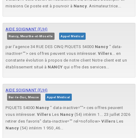
missions Ce poste est à pourvoir à
Nancy
. Animateur.trice...
AIDE SOIGNANT (F/H)
Nancy, Meurthe-et-Moselle
Appel Médical
par l'agence 34 RUE DES CINQ PIQUETS 54000
Nancy
" data-
inactive=""> ces offres peuvent vous intéresser.
Villers
... en
constante évolution à propos de notre client Notre client est un
établissement situé à
NANCY
qui offre des services...
AIDE SOIGNANT (F/H)
Bar-le-Duc, Meuse
Appel Médical
PIQUETS 54000
Nancy
" data-inactive=""> ces offres peuvent
vous intéresser.
Villers
Les
Nancy
(54) intérim 1... 23 juillet 2026
retirer des favoris" data-inactive="" rel=nofollow>
Villers
Les
Nancy
(54) intérim 1 950 ,46...