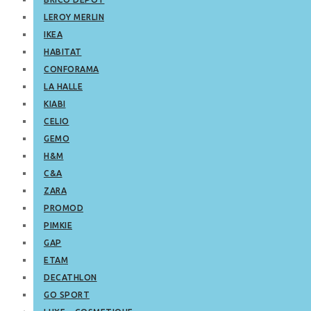
LEROY MERLIN
IKEA
HABITAT
CONFORAMA
LA HALLE
KIABI
CELIO
GEMO
H&M
C&A
ZARA
PROMOD
PIMKIE
GAP
ETAM
DECATHLON
GO SPORT