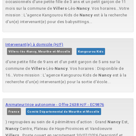
occasionnels d'une petite fille de 3 ans et un petit garçon de 11
mois sur la commune de
Villers
-Lès-
Nancy
. Vos horaires...Votre
mission : L'agence Kangourou Kids de
Nancy
est à la recherche
d'un(e) intervenant(e) pour des babysittings...
Intervenant(e) à domicile (H/F)
Villers-lès-Nancy, Meurthe-et-Moselle
Kangourou Kids
d'une petite fille de 9 ans et d'un petit garçon de 5 ans sur la
commune de
Villers
-Lès-
Nancy
. Vos horaires : Disponible de
16...Votre mission : L'agence Kangourou Kids de
Nancy
est à la
recherche d'un(e) intervenant(e) pour la sortie d'école...
Animateur.trice autonomie - Offre 2638 H/F - EC9876
France
Comité Départemental de Meurthe et Moselle
) regroupées au sein de 4 périmètres d'action : Grand
Nancy
Est,
Nancy
Centre, Plateau de Haye-Provinces et Vandoeuvre
Villers
...Poste ouvert en recrutement 30/07/2026 Descriptif et