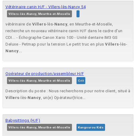
Vétérinaire canin H/F - Villers-lès-Nancy 54
Villers-lès-Nancy, Meurthe-et-Moselle
vétérinaire de
Villers
-lès-
Nancy
, en Meurthe-et-Moselle,
recherche un nouveau vétérinaire canin H/F dans le cadre d'un
CDI... - Échographe Canon Xario 100 - Unité dentaire IM3 GS
Deluxe - Petmap pour la tension Le petit truc en plus
Villers
-lès-
Nancy
...
Opérateur de production/assembleur H/F
Villers-lès-Nancy, Meurthe-et-Moselle
Crit
Description du poste : Nous recherchons pour notre client, situé à
Villers
-lès-
Nancy
, un(e) Opérateur(trice...
Babysittings (H/F)
Villers-lès-Nancy, Meurthe-et-Moselle
Kangourou Kids