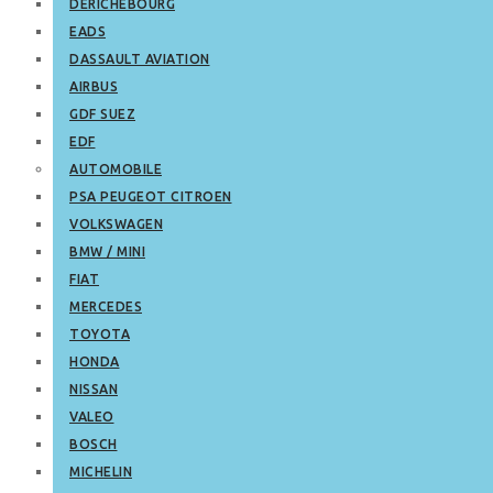
DERICHEBOURG
EADS
DASSAULT AVIATION
AIRBUS
GDF SUEZ
EDF
AUTOMOBILE
PSA PEUGEOT CITROEN
VOLKSWAGEN
BMW / MINI
FIAT
MERCEDES
TOYOTA
HONDA
NISSAN
VALEO
BOSCH
MICHELIN