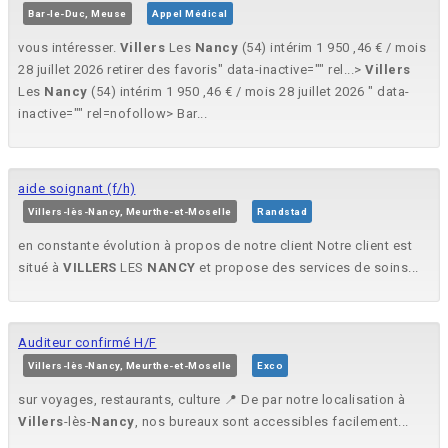
Bar-le-Duc, Meuse
Appel Médical
vous intéresser.
Villers
Les
Nancy
(54) intérim 1 950 ,46 € / mois
28 juillet 2026 retirer des favoris" data-inactive="" rel...>
Villers
Les
Nancy
(54) intérim 1 950 ,46 € / mois 28 juillet 2026 " data-
inactive="" rel=nofollow> Bar...
aide soignant (f/h)
Villers-lès-Nancy, Meurthe-et-Moselle
Randstad
en constante évolution à propos de notre client Notre client est
situé à
VILLERS
LES
NANCY
et propose des services de soins...
Auditeur confirmé H/F
Villers-lès-Nancy, Meurthe-et-Moselle
Exco
sur voyages, restaurants, culture 📍 De par notre localisation à
Villers
-lès-
Nancy
, nos bureaux sont accessibles facilement...