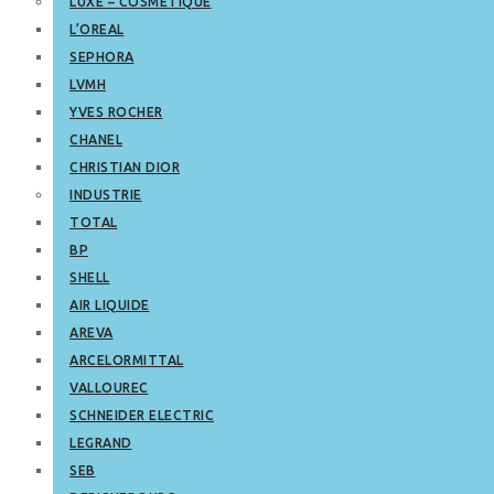
LUXE – COSMETIQUE
L’OREAL
SEPHORA
LVMH
YVES ROCHER
CHANEL
CHRISTIAN DIOR
INDUSTRIE
TOTAL
BP
SHELL
AIR LIQUIDE
AREVA
ARCELORMITTAL
VALLOUREC
SCHNEIDER ELECTRIC
LEGRAND
SEB