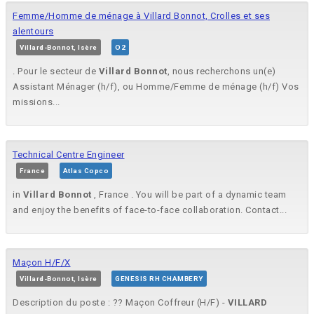
Femme/Homme de ménage à Villard Bonnot, Crolles et ses
alentours
Villard-Bonnot, Isère
O2
. Pour le secteur de
Villard
Bonnot
, nous recherchons un(e)
Assistant Ménager (h/f), ou Homme/Femme de ménage (h/f) Vos
missions...
Technical Centre Engineer
France
Atlas Copco
in
Villard
Bonnot
, France . You will be part of a dynamic team
and enjoy the benefits of face-to-face collaboration. Contact...
Maçon H/F/X
Villard-Bonnot, Isère
GENESIS RH CHAMBERY
Description du poste : ?? Maçon Coffreur (H/F) -
VILLARD