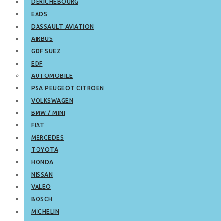
DERICHEBOURG
EADS
DASSAULT AVIATION
AIRBUS
GDF SUEZ
EDF
AUTOMOBILE
PSA PEUGEOT CITROEN
VOLKSWAGEN
BMW / MINI
FIAT
MERCEDES
TOYOTA
HONDA
NISSAN
VALEO
BOSCH
MICHELIN