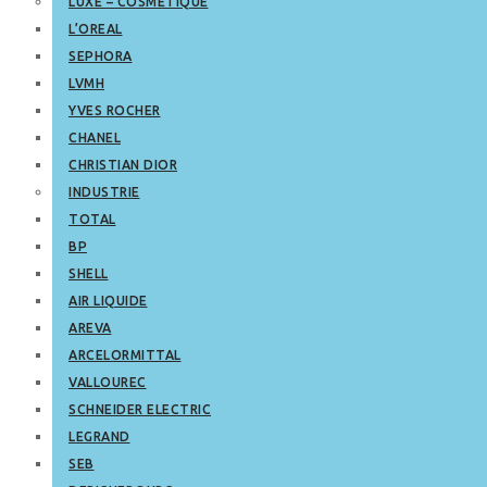
LUXE – COSMETIQUE
L’OREAL
SEPHORA
LVMH
YVES ROCHER
CHANEL
CHRISTIAN DIOR
INDUSTRIE
TOTAL
BP
SHELL
AIR LIQUIDE
AREVA
ARCELORMITTAL
VALLOUREC
SCHNEIDER ELECTRIC
LEGRAND
SEB