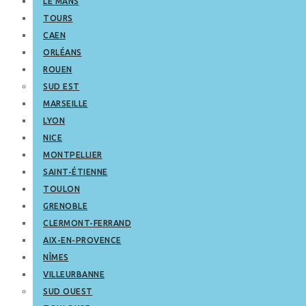
LE MANS
TOURS
CAEN
ORLÉANS
ROUEN
SUD EST
MARSEILLE
LYON
NICE
MONTPELLIER
SAINT-ÉTIENNE
TOULON
GRENOBLE
CLERMONT-FERRAND
AIX-EN-PROVENCE
NÎMES
VILLEURBANNE
SUD OUEST