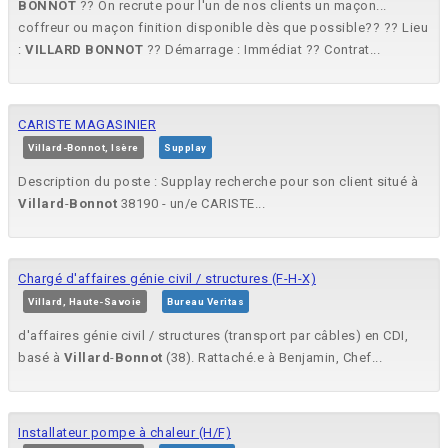
BONNOT
?? On recrute pour l'un de nos clients un maçon...
coffreur ou maçon finition disponible dès que possible?? ?? Lieu
:
VILLARD
BONNOT
?? Démarrage : Immédiat ?? Contrat...
CARISTE MAGASINIER
Villard-Bonnot, Isère
Supplay
Description du poste : Supplay recherche pour son client situé à
Villard
-
Bonnot
38190 - un/e CARISTE...
Chargé d'affaires génie civil / structures (F-H-X)
Villard, Haute-Savoie
Bureau Veritas
d'affaires génie civil / structures (transport par câbles) en CDI,
basé à
Villard
-
Bonnot
(38). Rattaché.e à Benjamin, Chef...
Installateur pompe à chaleur (H/F)