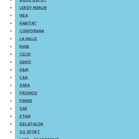
LEROY MERLIN
IKEA
HABITAT
CONFORAMA
LA HALLE
KIABI
CELIO
GEMO
H&M
C&A
ZARA
PROMOD
PIMKIE
GAP
ETAM
DECATHLON
GO SPORT