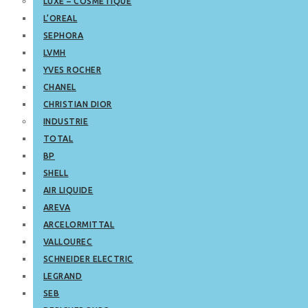
LUXE – COSMETIQUE
L’OREAL
SEPHORA
LVMH
YVES ROCHER
CHANEL
CHRISTIAN DIOR
INDUSTRIE
TOTAL
BP
SHELL
AIR LIQUIDE
AREVA
ARCELORMITTAL
VALLOUREC
SCHNEIDER ELECTRIC
LEGRAND
SEB