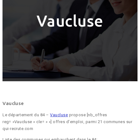
Vaucluse
Vaucluse
Le département du 84 –
Vaucluse
propose [nb_offres
reg= »Vaucluse » cle= » »] offres d’emploi, parmi 21 communes sur
qui-recrute.com
Liste des communes qui embauchent dans le 84: