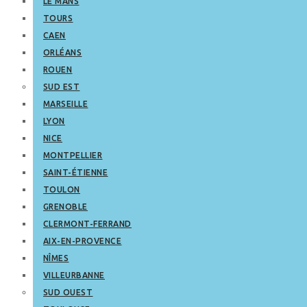
LE MANS
TOURS
CAEN
ORLÉANS
ROUEN
SUD EST
MARSEILLE
LYON
NICE
MONTPELLIER
SAINT-ÉTIENNE
TOULON
GRENOBLE
CLERMONT-FERRAND
AIX-EN-PROVENCE
NÎMES
VILLEURBANNE
SUD OUEST