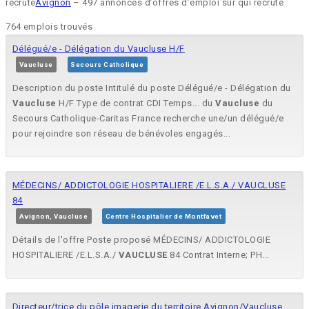
recrute
Avignon
– 497 annonces d’offres d’emploi sur qui recrute
764 emplois trouvés
Délégué/e - Délégation du Vaucluse H/F
Vaucluse
Secours Catholique
Description du poste Intitulé du poste Délégué/e - Délégation du
Vaucluse
H/F Type de contrat CDI Temps... du
Vaucluse
du
Secours Catholique-Caritas France recherche une/un délégué/e
pour rejoindre son réseau de bénévoles engagés...
MÉDECINS/ ADDICTOLOGIE HOSPITALIERE /E.L.S.A./ VAUCLUSE
84
Avignon, Vaucluse
Centre Hospitalier de Montfavet
Détails de l'offre Poste proposé MÉDECINS/ ADDICTOLOGIE
HOSPITALIERE /E.L.S.A./
VAUCLUSE
84 Contrat Interne; PH...
Directeur/trice du pôle imagerie du territoire Avignon/Vaucluse