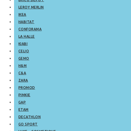
LEROY MERLIN
IKEA
HABITAT
CONFORAMA
LA HALLE
KIABI
CELIO
GEMO
H&M
C&A
ZARA
PROMOD
PIMKIE
GAP
ETAM
DECATHLON
GO SPORT