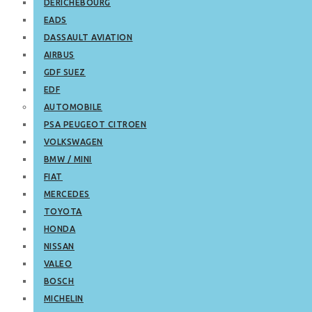
DERICHEBOURG
EADS
DASSAULT AVIATION
AIRBUS
GDF SUEZ
EDF
AUTOMOBILE
PSA PEUGEOT CITROEN
VOLKSWAGEN
BMW / MINI
FIAT
MERCEDES
TOYOTA
HONDA
NISSAN
VALEO
BOSCH
MICHELIN