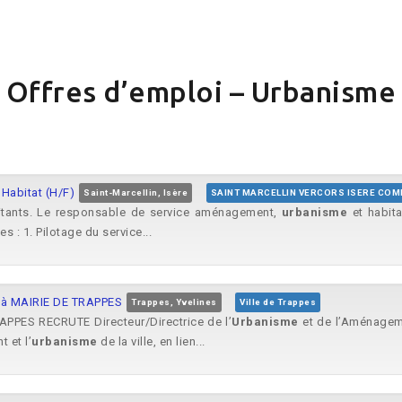
Offres d’emploi – Urbanisme
Habitat (H/F)
Saint-Marcellin, Isère
SAINT MARCELLIN VERCORS ISERE CO
itants. Le responsable de service aménagement,
urbanisme
et habitat
s : 1. Pilotage du service...
) à MAIRIE DE TRAPPES
Trappes, Yvelines
Ville de Trappes
APPES RECRUTE Directeur/Directrice de l’
Urbanisme
et de l’Aménagemen
 et l’
urbanisme
de la ville, en lien...