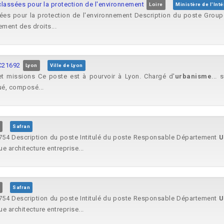
 classées pour la protection de l'environnement
Loire
Ministère de l'Inté
sées pour la protection de l'environnement Description du poste Groupe
rement des droits...
EC21692
Lyon
Ville de Lyon
et missions Ce poste est à pourvoir à Lyon. Chargé d'
urbanisme
... 
é, composé...
Safran
754 Description du poste Intitulé du poste Responsable Département
U
ue architecture entreprise...
Safran
754 Description du poste Intitulé du poste Responsable Département
U
ue architecture entreprise...