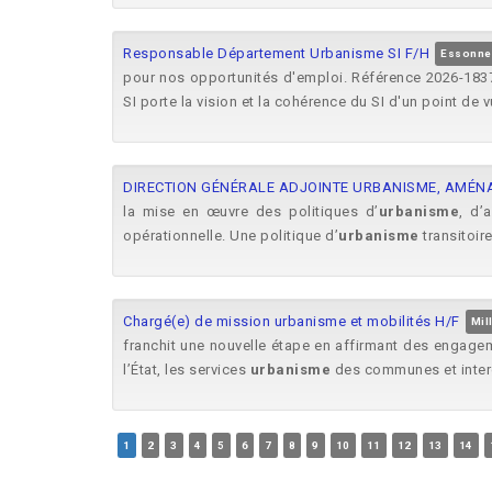
Responsable Département Urbanisme SI F/H
Essonne
pour nos opportunités d'emploi. Référence 2026-183
SI porte la vision et la cohérence du SI d'un point de v
DIRECTION GÉNÉRALE ADJOINTE URBANISME, AMÉN
la mise en œuvre des politiques d’
urbanisme
, d’
opérationnelle. Une politique d’
urbanisme
transitoir
Chargé(e) de mission urbanisme et mobilités H/F
Mil
franchit une nouvelle étape en affirmant des engagem
l’État, les services
urbanisme
des communes et inter
1
2
3
4
5
6
7
8
9
10
11
12
13
14