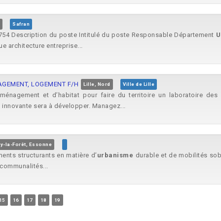
Safran
754 Description du poste Intitulé du poste Responsable Département
U
ue architecture entreprise...
AGEMENT, LOGEMENT F/H
Lille, Nord
Ville de Lille
aménagement et d’habitat pour faire du territoire un laboratoire des
e innovante sera à développer. Managez...
ly-la-Forêt, Essonne
ents structurants en matière d’
urbanisme
durable et de mobilités sobre
communalités...
15
16
17
18
19