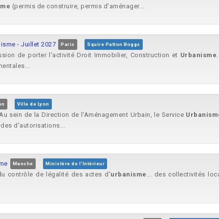
sme
(permis de construire, permis d'aménager...
isme - Juillet 2027
Paris
Squire Patton Boggs
sion de porter l'activité Droit Immobilier, Construction et
Urbanisme
entales...
on
Ville de Lyon
lle. Au sein de la Direction de l'Aménagement Urbain, le Service
Urbanism
des d'autorisations...
sme
Manche
Ministère de l'Intérieur
du contrôle de légalité des actes d'
urbanisme
... des collectivités loc