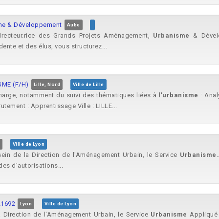
sme & Développement
Aube
irecteur.rice des Grands Projets Aménagement,
Urbanisme
& Dévelo
nte et des élus, vous structurez...
ME (F/H)
Lille, Nord
Ville de Lille
charge, notamment du suivi des thématiques liées à l'
urbanisme
: Anal
utement : Apprentissage Ville : LILLE...
Ville de Lyon
sein de la Direction de l'Aménagement Urbain, le Service
Urbanisme
des d'autorisations...
21692
Lyon
Ville de Lyon
a Direction de l'Aménagement Urbain, le Service
Urbanisme
Appliqué 