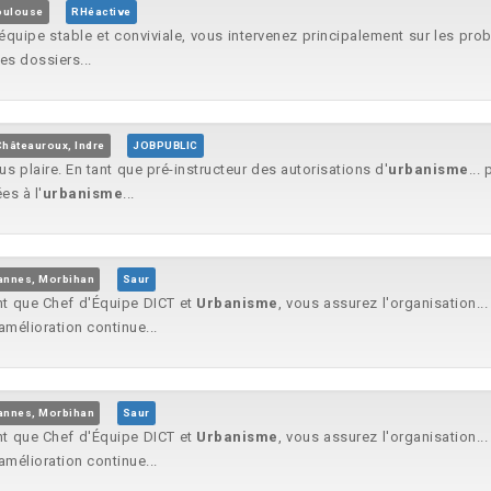
oulouse
RHéactive
équipe stable et conviviale, vous intervenez principalement sur les probl
des dossiers...
Châteauroux, Indre
JOBPUBLIC
ous plaire. En tant que pré-instructeur des autorisations d'
urbanisme
...
es à l'
urbanisme
...
annes, Morbihan
Saur
ant que Chef d'Équipe DICT et
Urbanisme
, vous assurez l'organisation.
amélioration continue...
annes, Morbihan
Saur
ant que Chef d'Équipe DICT et
Urbanisme
, vous assurez l'organisation.
amélioration continue...