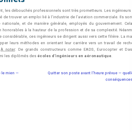
nt, les débouchés professionnels sont très prometteurs. Les ingénieurs
é de trouver un emploi lié à l’industrie de l’aviation commerciale. Ils so
nationale, et de manière générale, employés du gouvernement. Cela
n honorables à la hauteur de la profession et de sa complexité. Néanm
nsidérable, ces ingénieurs se dirigent aussi vers cette filière. La maî
per leurs méthodes en orientant leur carrière vers un travail de rech
.
À noter
: De grands constructeurs comme EADS, Eurocopter et Das
armi les diplômés des
écoles d’ingénieurs en aéronautique
.
 le mien —
Quitter son poste avant l’heure prévue — quel
conséquences