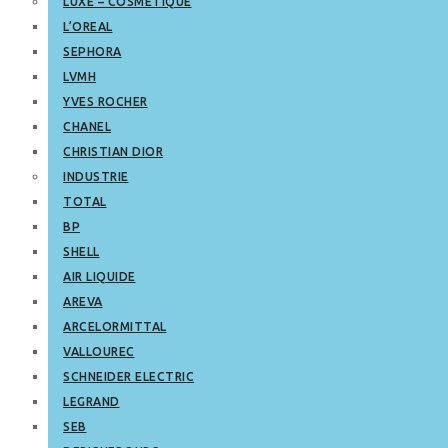
LUXE – COSMETIQUE
L’OREAL
SEPHORA
LVMH
YVES ROCHER
CHANEL
CHRISTIAN DIOR
INDUSTRIE
TOTAL
BP
SHELL
AIR LIQUIDE
AREVA
ARCELORMITTAL
VALLOUREC
SCHNEIDER ELECTRIC
LEGRAND
SEB