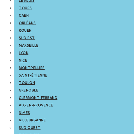
LE MANS
TOURS
CAEN
ORLÉANS
ROUEN
SUD EST
MARSEILLE
LYON
NICE
MONTPELLIER
SAINT-ÉTIENNE
TOULON
GRENOBLE
CLERMONT-FERRAND
AIX-EN-PROVENCE
NÎMES
VILLEURBANNE
SUD OUEST