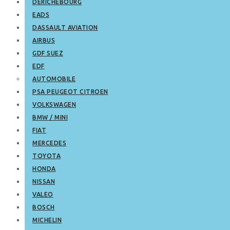
DERICHEBOURG
EADS
DASSAULT AVIATION
AIRBUS
GDF SUEZ
EDF
AUTOMOBILE
PSA PEUGEOT CITROEN
VOLKSWAGEN
BMW / MINI
FIAT
MERCEDES
TOYOTA
HONDA
NISSAN
VALEO
BOSCH
MICHELIN