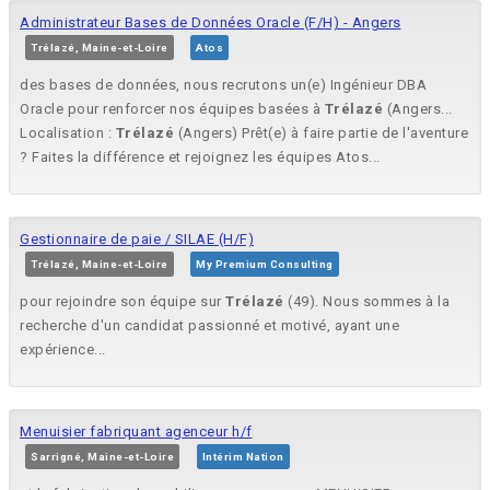
Administrateur Bases de Données Oracle (F/H) - Angers
Trélazé, Maine-et-Loire
Atos
des bases de données, nous recrutons un(e) Ingénieur DBA
Oracle pour renforcer nos équipes basées à
Trélazé
(Angers...
Localisation :
Trélazé
(Angers) Prêt(e) à faire partie de l'aventure
? Faites la différence et rejoignez les équipes Atos...
Gestionnaire de paie / SILAE (H/F)
Trélazé, Maine-et-Loire
My Premium Consulting
pour rejoindre son équipe sur
Trélazé
(49). Nous sommes à la
recherche d'un candidat passionné et motivé, ayant une
expérience...
Menuisier fabriquant agenceur h/f
Sarrigné, Maine-et-Loire
Intérim Nation