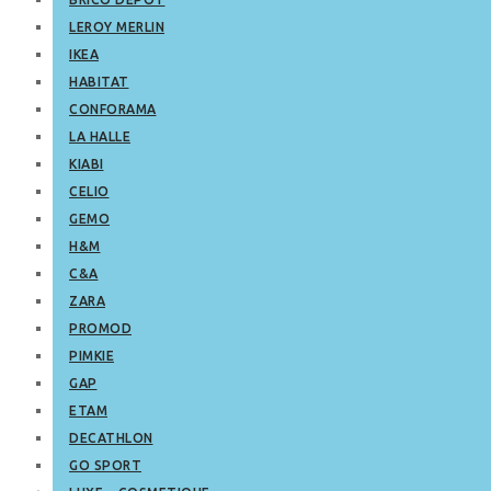
LEROY MERLIN
IKEA
HABITAT
CONFORAMA
LA HALLE
KIABI
CELIO
GEMO
H&M
C&A
ZARA
PROMOD
PIMKIE
GAP
ETAM
DECATHLON
GO SPORT