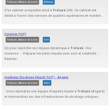
Trélazé, Maine-et-Loire
Altineo
d'un cabinet comptable situé à
Trélazé
(49). Ce cabinet est
dédié à fournir des services de qualités supérieures en matière...
Cuisinier (H/F)
Trélazé, Maine-et-Loire
Crit
(e) pour rejoindre son équipe dynamique à
Trélazé
. Vos
missions : - Préparer les plats chauds avec soin et créativité. -
Réaliser...
Ingénieur Stockage Hitachi (H/F) - Angers
Trélazé, Maine-et-Loire
Atos
. Vous rejoindrez une équipe d'experts basée à
Trélazé
(Angers)
et interviendrez sur des infrastructures de stockage critiques...