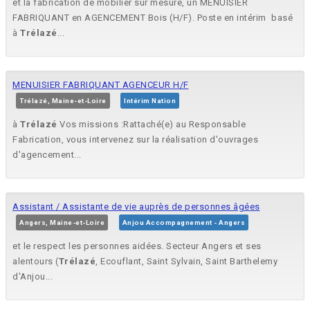
et la fabrication de mobilier sur mesure, un MENUISIER
FABRIQUANT en AGENCEMENT Bois (H/F). Poste en intérim  basé
à
Trélazé
...
MENUISIER FABRIQUANT AGENCEUR H/F
Trélazé, Maine-et-Loire
Intérim Nation
à
Trélazé
Vos missions :Rattaché(e) au Responsable
Fabrication, vous intervenez sur la réalisation d'ouvrages
d'agencement...
Assistant / Assistante de vie auprès de personnes âgées
Angers, Maine-et-Loire
Anjou Accompagnement - Angers
et le respect les personnes aidées. Secteur Angers et ses
alentours (
Trélazé
, Ecouflant, Saint Sylvain, Saint Barthelemy
d'Anjou...