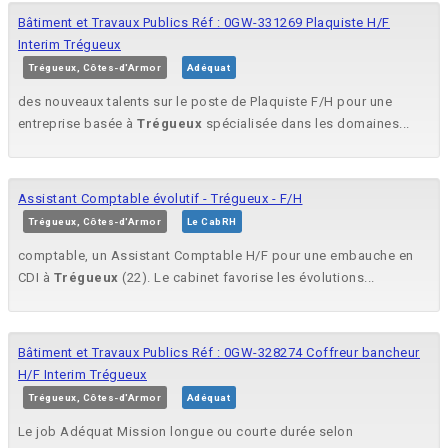
Bâtiment et Travaux Publics Réf : 0GW-331269 Plaquiste H/F
Interim Trégueux
Trégueux, Côtes-d'Armor
Adéquat
des nouveaux talents sur le poste de Plaquiste F/H pour une
entreprise basée à
Trégueux
spécialisée dans les domaines...
Assistant Comptable évolutif - Trégueux - F/H
Trégueux, Côtes-d'Armor
Le CabRH
comptable, un Assistant Comptable H/F pour une embauche en
CDI à
Trégueux
(22). Le cabinet favorise les évolutions...
Bâtiment et Travaux Publics Réf : 0GW-328274 Coffreur bancheur
H/F Interim Trégueux
Trégueux, Côtes-d'Armor
Adéquat
Le job Adéquat Mission longue ou courte durée selon