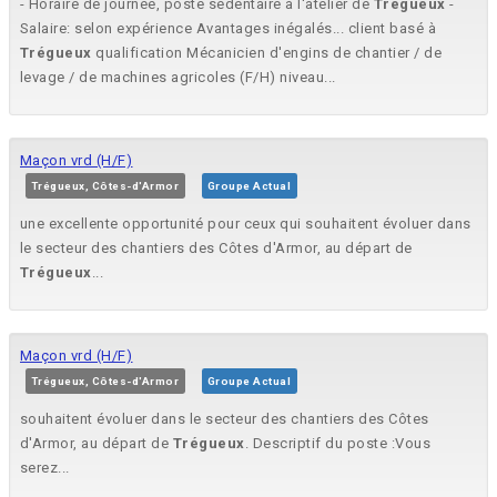
- Horaire de journée, poste sédentaire à l'atelier de
Trégueux
-
Salaire: selon expérience Avantages inégalés... client basé à
Trégueux
qualification Mécanicien d'engins de chantier / de
levage / de machines agricoles (F/H) niveau...
Maçon vrd (H/F)
Trégueux, Côtes-d'Armor
Groupe Actual
une excellente opportunité pour ceux qui souhaitent évoluer dans
le secteur des chantiers des Côtes d'Armor, au départ de
Trégueux
...
Maçon vrd (H/F)
Trégueux, Côtes-d'Armor
Groupe Actual
souhaitent évoluer dans le secteur des chantiers des Côtes
d'Armor, au départ de
Trégueux
. Descriptif du poste :Vous
serez...