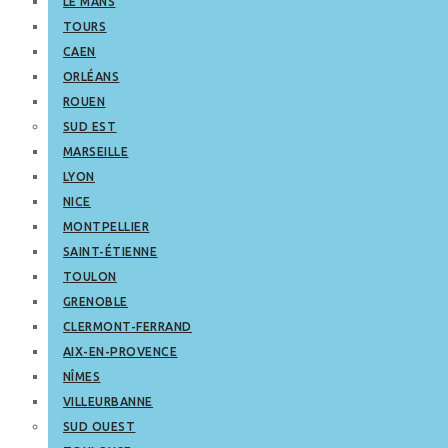
LE MANS
TOURS
CAEN
ORLÉANS
ROUEN
SUD EST
MARSEILLE
LYON
NICE
MONTPELLIER
SAINT-ÉTIENNE
TOULON
GRENOBLE
CLERMONT-FERRAND
AIX-EN-PROVENCE
NÎMES
VILLEURBANNE
SUD OUEST