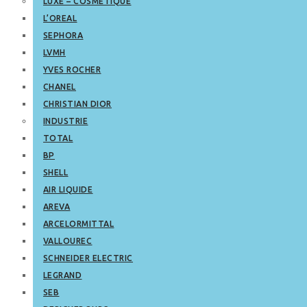
LUXE – COSMETIQUE
L’OREAL
SEPHORA
LVMH
YVES ROCHER
CHANEL
CHRISTIAN DIOR
INDUSTRIE
TOTAL
BP
SHELL
AIR LIQUIDE
AREVA
ARCELORMITTAL
VALLOUREC
SCHNEIDER ELECTRIC
LEGRAND
SEB