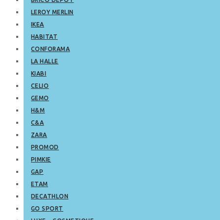
LEROY MERLIN
IKEA
HABITAT
CONFORAMA
LA HALLE
KIABI
CELIO
GEMO
H&M
C&A
ZARA
PROMOD
PIMKIE
GAP
ETAM
DECATHLON
GO SPORT