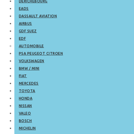
DERICHEBOURG
EADS
DASSAULT AVIATION
AIRBUS
GDF SUEZ
EDF
AUTOMOBILE
PSA PEUGEOT CITROEN
VOLKSWAGEN
BMW / MINI
FIAT
MERCEDES
TOYOTA
HONDA
NISSAN
VALEO
BOSCH
MICHELIN