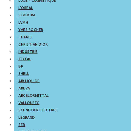
LUXE – COSMETIQUE
L’OREAL
SEPHORA
LVMH
YVES ROCHER
CHANEL
CHRISTIAN DIOR
INDUSTRIE
TOTAL
BP
SHELL
AIR LIQUIDE
AREVA
ARCELORMITTAL
VALLOUREC
SCHNEIDER ELECTRIC
LEGRAND
SEB