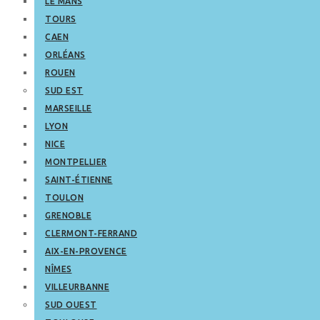
LE MANS
TOURS
CAEN
ORLÉANS
ROUEN
SUD EST
MARSEILLE
LYON
NICE
MONTPELLIER
SAINT-ÉTIENNE
TOULON
GRENOBLE
CLERMONT-FERRAND
AIX-EN-PROVENCE
NÎMES
VILLEURBANNE
SUD OUEST