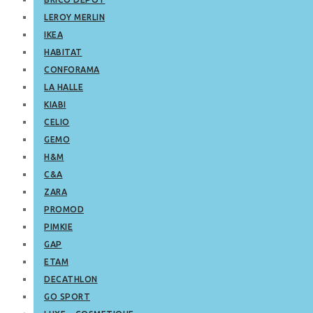
LEROY MERLIN
IKEA
HABITAT
CONFORAMA
LA HALLE
KIABI
CELIO
GEMO
H&M
C&A
ZARA
PROMOD
PIMKIE
GAP
ETAM
DECATHLON
GO SPORT