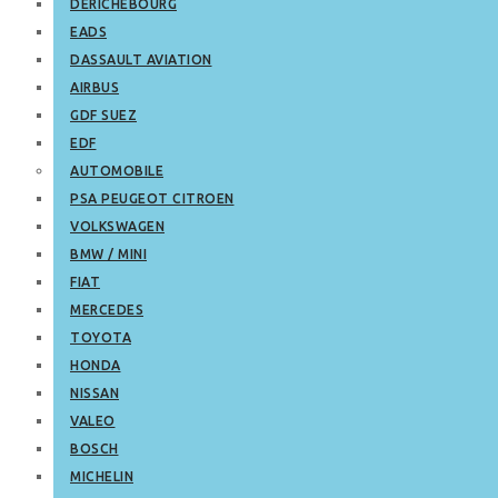
DERICHEBOURG
EADS
DASSAULT AVIATION
AIRBUS
GDF SUEZ
EDF
AUTOMOBILE
PSA PEUGEOT CITROEN
VOLKSWAGEN
BMW / MINI
FIAT
MERCEDES
TOYOTA
HONDA
NISSAN
VALEO
BOSCH
MICHELIN