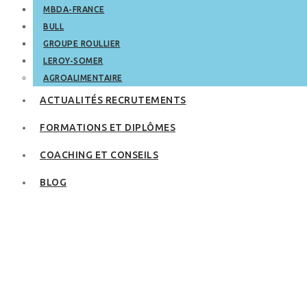
MBDA-FRANCE
BULL
GROUPE ROULLIER
LEROY-SOMER
AGROALIMENTAIRE
ACTUALITÉS RECRUTEMENTS
FORMATIONS ET DIPLÔMES
COACHING ET CONSEILS
BLOG
Travailler à La
Rochelle : quels
emplois, quelles
formations ?