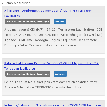
23 emplois trouvés
All4Home - Dordogne Aide ménager(e) CDI (H/F) Terrasson-
Lavilledieu
Terrasson-Lavilledieu, Dordogne
Solutia
Aide ménager(e) CDI (H/F) - 24120 -
Terrasson
-
Lavilledieu
- CDI
- Ref : 24_2295487 - 01-08-2026 Titre : Aide ménager...(e) CDI (H/F)
Agence : All4Home Dordogne Région : Aquitaine Département :
Dordogne Ville :
Terrasson
-
Lavilledieu
Salaire...
Bâtiment et Travaux Publics Réf : 0CC-270288 Maçon TP H/F CDI
Terrasson-lavilledieu
Terrasson-Lavilledieu, Dordogne
Adéquat
Le job Adéquat Ne laissez pas votre carrière en chantier : votre
Agence Adéquat de
TERRASSON
recrute des futurs...
Industrie/Fabrication/Transformation Réf : 0CC-326828 Technicien