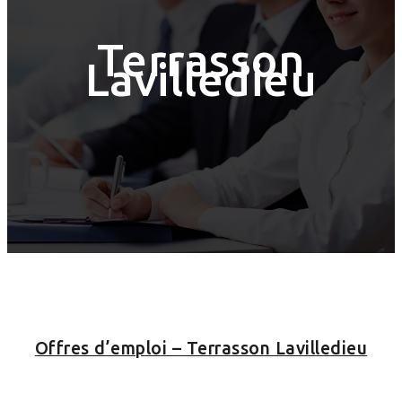
Terrasson
Lavilledieu
Offres d’emploi – Terrasson Lavilledieu