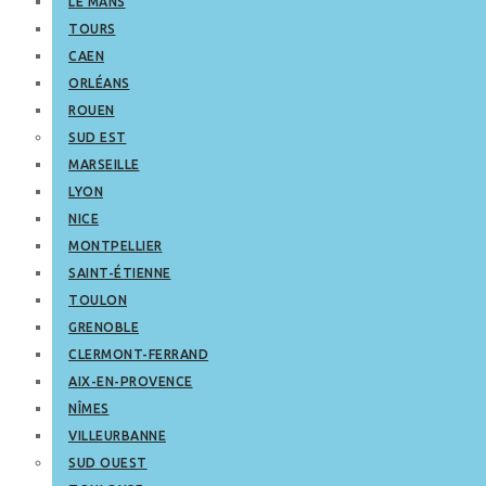
LE MANS
TOURS
CAEN
ORLÉANS
ROUEN
SUD EST
MARSEILLE
LYON
NICE
MONTPELLIER
SAINT-ÉTIENNE
TOULON
GRENOBLE
CLERMONT-FERRAND
AIX-EN-PROVENCE
NÎMES
VILLEURBANNE
SUD OUEST