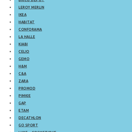
LEROY MERLIN
IKEA
HABITAT
CONFORAMA
LA HALLE
KIABI
CELIO
GEMO
H&M
C&A
ZARA
PROMOD
PIMKIE
GAP
ETAM
DECATHLON
GO SPORT