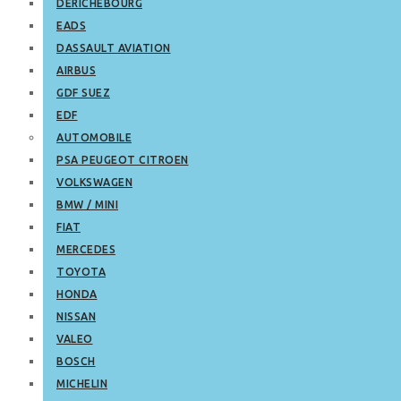
DERICHEBOURG
EADS
DASSAULT AVIATION
AIRBUS
GDF SUEZ
EDF
AUTOMOBILE
PSA PEUGEOT CITROEN
VOLKSWAGEN
BMW / MINI
FIAT
MERCEDES
TOYOTA
HONDA
NISSAN
VALEO
BOSCH
MICHELIN