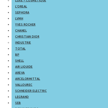
LUXE – COSMETIQUE
L’OREAL
SEPHORA
LVMH
YVES ROCHER
CHANEL
CHRISTIAN DIOR
INDUSTRIE
TOTAL
BP
SHELL
AIR LIQUIDE
AREVA
ARCELORMITTAL
VALLOUREC
SCHNEIDER ELECTRIC
LEGRAND
SEB