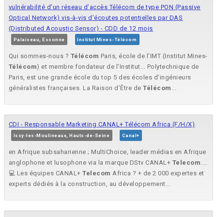
vulnérabilité d’un réseau d’accès Télécom de type PON (Passive
Optical Network) vis-à-vis d’écoutes potentielles par DAS
(Distributed Acoustic Sensor) - CDD de 12 mois
Palaiseau, Essonne
Institut Mines-Télécom
Qui sommes-nous ?
Télécom
Paris, école de l’IMT (Institut Mines-
Télécom
) et membre fondateur de l’Institut... Polytechnique de
Paris, est une grande école du top 5 des écoles d’ingénieurs
généralistes françaises. La Raison d’Être de
Télécom
...
CDI - Responsable Marketing CANAL+ Télécom Africa (F/H/X)
Issy-les-Moulineaux, Hauts-de-Seine
Canal+
en Afrique subsaharienne ; MultiChoice, leader médias en Afrique
anglophone et lusophone via la marque DStv CANAL+
Telecom
....
💻 Les équipes CANAL+
Telecom
Africa ? + de 2 000 expertes et
experts dédiés à la construction, au développement...