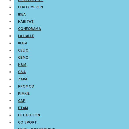
LEROY MERLIN
IKEA
HABITAT
CONFORAMA
LA HALLE
KIABI
CELIO
GEMO
H&M
C&A
ZARA
PROMOD
PIMKIE
GAP
ETAM
DECATHLON
GO SPORT