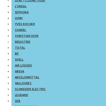
LUXE – COSMETIQUE
L’OREAL
SEPHORA
LVMH
YVES ROCHER
CHANEL
CHRISTIAN DIOR
INDUSTRIE
TOTAL
BP
SHELL
AIR LIQUIDE
AREVA
ARCELORMITTAL
VALLOUREC
SCHNEIDER ELECTRIC
LEGRAND
SEB