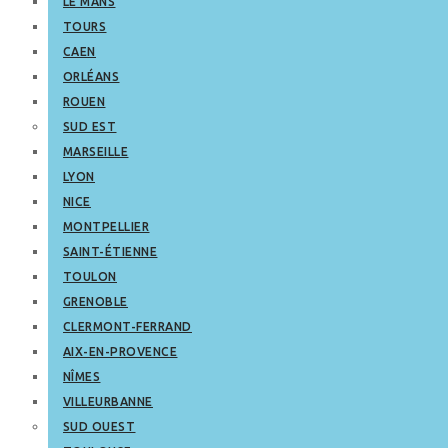
LE MANS
TOURS
CAEN
ORLÉANS
ROUEN
SUD EST
MARSEILLE
LYON
NICE
MONTPELLIER
SAINT-ÉTIENNE
TOULON
GRENOBLE
CLERMONT-FERRAND
AIX-EN-PROVENCE
NÎMES
VILLEURBANNE
SUD OUEST