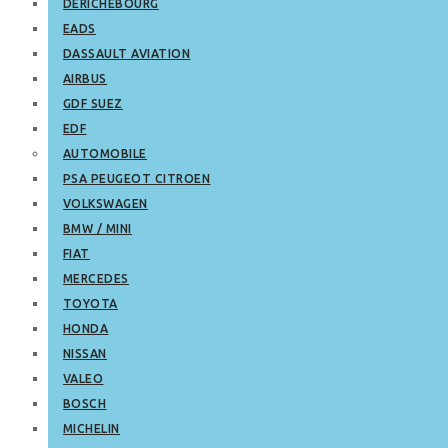
DERICHEBOURG
EADS
DASSAULT AVIATION
AIRBUS
GDF SUEZ
EDF
AUTOMOBILE
PSA PEUGEOT CITROEN
VOLKSWAGEN
BMW / MINI
FIAT
MERCEDES
TOYOTA
HONDA
NISSAN
VALEO
BOSCH
MICHELIN