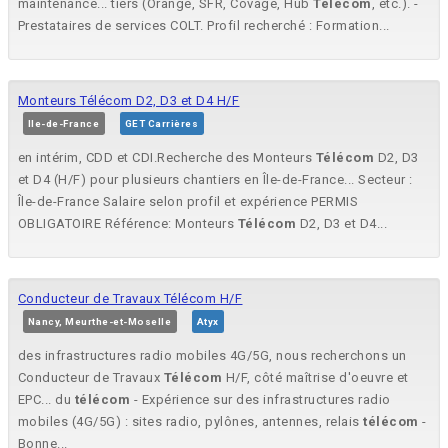
maintenance... tiers (Orange, SFR, Covage, Hub
Telecom
, etc.). -
Prestataires de services COLT. Profil recherché : Formation...
Monteurs Télécom D2, D3 et D4 H/F
Ile-de-France
GET Carrières
en intérim, CDD et CDI.Recherche des Monteurs
Télécom
D2, D3
et D4 (H/F) pour plusieurs chantiers en Île-de-France... Secteur :
Île-de-France Salaire selon profil et expérience PERMIS
OBLIGATOIRE Référence: Monteurs
Télécom
D2, D3 et D4...
Conducteur de Travaux Télécom H/F
Nancy, Meurthe-et-Moselle
Atyx
des infrastructures radio mobiles 4G/5G, nous recherchons un
Conducteur de Travaux
Télécom
H/F, côté maîtrise d'oeuvre et
EPC... du
télécom
- Expérience sur des infrastructures radio
mobiles (4G/5G) : sites radio, pylônes, antennes, relais
télécom
-
Bonne...