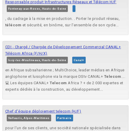
Responsable produit Infrastructures Réseaux et Télécom H/F
Fontenay-aux-Roses, Hauts-de-Seine
, du cadrage à la mise en production. . Porter le produit réseau,
télécom
et sécurité, en binôme, sur l'ensemble de son cycle...
CDI - Chargé / Chargée de Développement Commercial CANAL+
Télécom Africa (F/H/X)
Issy-les-Moulineaux, Hauts-de-Seine
Canal+
en Afrique subsaharienne ; MultiChoice, leader médias en Afrique
anglophone et lusophone via la marque DStv CANAL+
Telecom
....
💻 Les équipes CANAL+
Telecom
Africa ? + de 2 000 expertes et
experts dédiés à la construction, au développement...
Chef d’équipe déploiement telecom (H/F)
Vallauris, Alpes-Maritimes
Partnaire
pour l'un de ses clients, une société nationale spécialisée dans