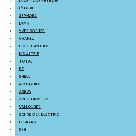
LUXE – COSMETIQUE
L’OREAL
SEPHORA
LVMH
YVES ROCHER
CHANEL
CHRISTIAN DIOR
INDUSTRIE
TOTAL
BP
SHELL
AIR LIQUIDE
AREVA
ARCELORMITTAL
VALLOUREC
SCHNEIDER ELECTRIC
LEGRAND
SEB