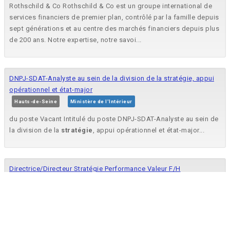
Rothschild & Co Rothschild & Co est un groupe international de
services financiers de premier plan, contrôlé par la famille depuis
sept générations et au centre des marchés financiers depuis plus
de 200 ans. Notre expertise, notre savoi...
DNPJ-SDAT-Analyste au sein de la division de la stratégie, appui
opérationnel et état-major
Hauts-de-Seine
Ministère de l'Intérieur
du poste Vacant Intitulé du poste DNPJ-SDAT-Analyste au sein de
la division de la
stratégie
, appui opérationnel et état-major...
Directrice/Directeur Stratégie Performance Valeur F/H
Arcueil, Val-de-Marne
Orange
Publication date : Aug 04, 2026, 11:17AM Les missions Vous
portez la
stratégie
marketing, le développement... la
stratégie
des concurrents et prête une attention particulière aux