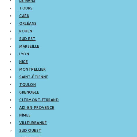
LE MANS
TOURS
CAEN
ORLÉANS
ROUEN
SUD EST
MARSEILLE
LYON
NICE
MONTPELLIER
SAINT-ÉTIENNE
TOULON
GRENOBLE
CLERMONT-FERRAND
AIX-EN-PROVENCE
NÎMES
VILLEURBANNE
SUD OUEST