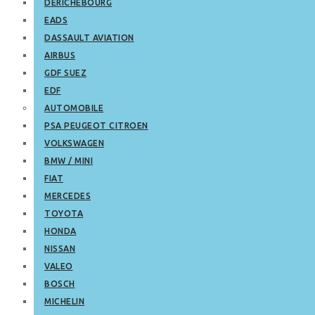
DERICHEBOURG
EADS
DASSAULT AVIATION
AIRBUS
GDF SUEZ
EDF
AUTOMOBILE
PSA PEUGEOT CITROEN
VOLKSWAGEN
BMW / MINI
FIAT
MERCEDES
TOYOTA
HONDA
NISSAN
VALEO
BOSCH
MICHELIN