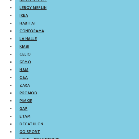
LEROY MERLIN
IKEA
HABITAT
CONFORAMA
LA HALLE
KIABI
CELIO
GEMO
H&M
C&A
ZARA
PROMOD
PIMKIE
GAP
ETAM
DECATHLON
GO SPORT