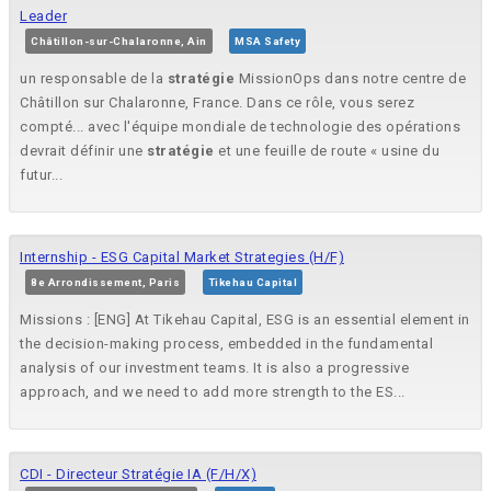
Leader
Châtillon-sur-Chalaronne, Ain
MSA Safety
un responsable de la
stratégie
MissionOps dans notre centre de
Châtillon sur Chalaronne, France. Dans ce rôle, vous serez
compté... avec l'équipe mondiale de technologie des opérations
devrait définir une
stratégie
et une feuille de route « usine du
futur...
Internship - ESG Capital Market Strategies (H/F)
8e Arrondissement, Paris
Tikehau Capital
Missions : [ENG] At Tikehau Capital, ESG is an essential element in
the decision-making process, embedded in the fundamental
analysis of our investment teams. It is also a progressive
approach, and we need to add more strength to the ES...
CDI - Directeur Stratégie IA (F/H/X)