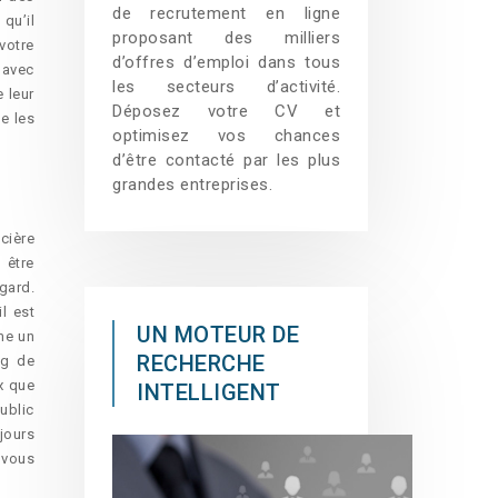
de recrutement en ligne
qu’il
proposant des milliers
votre
d’offres d’emploi dans tous
 avec
les secteurs d’activité.
 leur
Déposez votre CV et
e les
optimisez vos chances
d’être contacté par les plus
grandes entreprises.
cière
 être
gard.
l est
UN MOTEUR DE
me un
RECHERCHE
ng de
x que
INTELLIGENT
ublic
jours
 vous