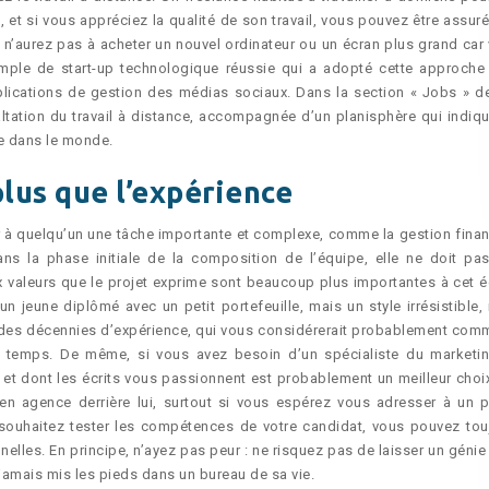
 et si vous appréciez la qualité de son travail, vous pouvez être assuré 
 n’aurez pas à acheter un nouvel ordinateur ou un écran plus grand car 
emple de start-up technologique réussie qui a adopté cette approche
plications de gestion des médias sociaux. Dans la section « Jobs » de
altation du travail à distance, accompagnée d’un planisphère qui indiqu
se dans le monde.
plus que l’expérience
ier à quelqu’un une tâche importante et complexe, comme la gestion finan
ns la phase initiale de la composition de l’équipe, elle ne doit pas
ux valeurs que le projet exprime sont beaucoup plus importantes à cet é
 jeune diplômé avec un petit portefeuille, mais un style irrésistible, i
c des décennies d’expérience, qui vous considérerait probablement com
re temps. De même, si vous avez besoin d’un spécialiste du marketi
s et dont les écrits vous passionnent est probablement un meilleur choi
en agence derrière lui, surtout si vous espérez vous adresser à un p
 souhaitez tester les compétences de votre candidat, vous pouvez tou
les. En principe, n’ayez pas peur : ne risquez pas de laisser un génie
 jamais mis les pieds dans un bureau de sa vie.