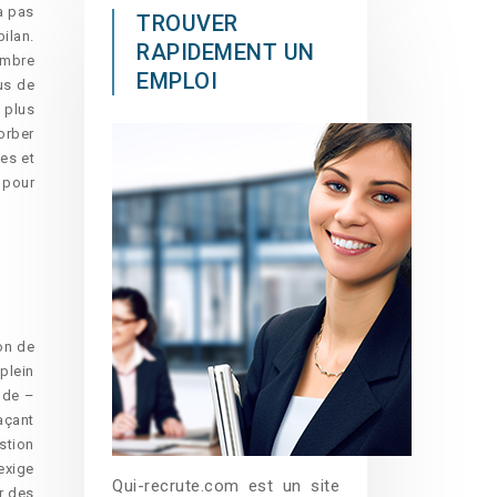
a pas
TROUVER
ilan.
RAPIDEMENT UN
ombre
EMPLOI
us de
 plus
orber
es et
 pour
on de
plein
nde –
açant
stion
exige
Qui-recrute.com est un site
r des