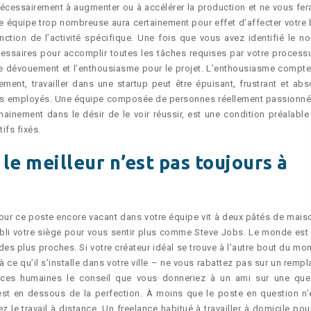
nécessairement à augmenter ou à accélérer la production et ne vous fer
ne équipe trop nombreuse aura certainement pour effet d’affecter votre b
ction de l’activité spécifique. Une fois que vous avez identifié le n
ssaires pour accomplir toutes les tâches requises par votre process
le dévouement et l’enthousiasme pour le projet. L’enthousiasme compte
ment, travailler dans une startup peut être épuisant, frustrant et abs
des employés. Une équipe composée de personnes réellement passionné
mainement dans le désir de le voir réussir, est une condition préalable
ifs fixés.
: le meilleur n’est pas toujours à
ur ce poste encore vacant dans votre équipe vit à deux pâtés de mais
li votre siège pour vous sentir plus comme Steve Jobs. Le monde est 
des plus proches. Si votre créateur idéal se trouve à l’autre bout du mo
e qu’il s’installe dans votre ville – ne vous rabattez pas sur un rempl
rces humaines le conseil que vous donneriez à un ami sur une que
est en dessous de la perfection. À moins que le poste en question n’
le travail à distance. Un freelance habitué à travailler à domicile pou