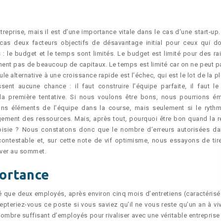
ntreprise, mais il est d’une importance vitale dans le cas d’une start-up
 cas deux facteurs objectifs de désavantage initial pour ceux qui do
: le budget et le temps sont limités. Le budget est limité pour des ra
ment pas de beaucoup de capitaux. Le temps est limité car on ne peut p
e alternative à une croissance rapide est l’échec, qui est le lot de la p
ent aucune chance : il faut construire l’équipe parfaite, il faut le 
 la première tentative. Si nous voulons être bons, nous pourrions ém
ains éléments de l’équipe dans la course, mais seulement si le ryth
ment des ressources. Mais, après tout, pourquoi être bon quand la ré
rtoisie ? Nous constatons donc que le nombre d’erreurs autorisées da
ntestable et, sur cette note de vif optimisme, nous essayons de tire
river au sommet.
portance
é que deux employés, après environ cinq mois d’entretiens (caractérisé
pteriez-vous ce poste si vous saviez qu’il ne vous reste qu’un an à viv
mbre suffisant d’employés pour rivaliser avec une véritable entreprise 