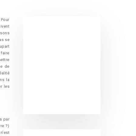
. Pour
ivent
isons
as se
lupart
faire
ettre
me de
alité
ns la
r les
s par
re ?)
n’est