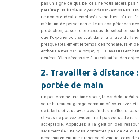
pas un signe de qualité, cela ne vous aidera pas 
paraître plus fiable aux yeux des investisseurs. U
Le nombre idéal d’employés varie bien sûr en fon
minimum de personnes et leurs compétences néce
production, basez le processus de sélection sur 
que l’expérience : surtout dans la phase de lance
presque totalement le temps des fondateurs et 
enthousiastes par le projet, qui s’investissent hu
générer l’élan nécessaire à la réalisation des object
2. Travailler à distance 
portée de main
Un peu comme une âme soeur, le candidat idéal po
votre bureau ou garage commun où vous avez étab
de talents et vous avez besoin des meilleurs, pas 
et vous ne pouvez évidemment pas vous attendre à c
acceptable. Appliquez à la gestion des ressou
sentimentale : ne vous contentez pas de ce qui 
nécessairement une présence physique, considérez 