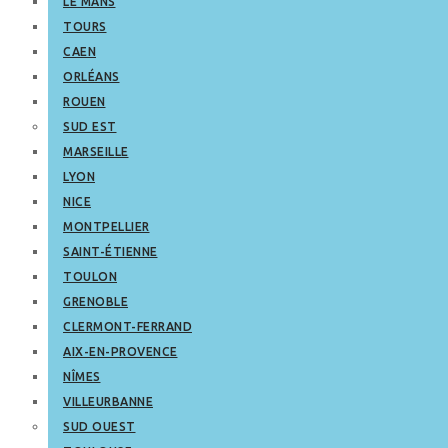
LE MANS
TOURS
CAEN
ORLÉANS
ROUEN
SUD EST
MARSEILLE
LYON
NICE
MONTPELLIER
SAINT-ÉTIENNE
TOULON
GRENOBLE
CLERMONT-FERRAND
AIX-EN-PROVENCE
NÎMES
VILLEURBANNE
SUD OUEST