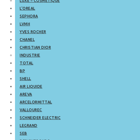
LUXE – COSMETIQUE
L’OREAL
SEPHORA
LVMH
YVES ROCHER
CHANEL
CHRISTIAN DIOR
INDUSTRIE
TOTAL
BP
SHELL
AIR LIQUIDE
AREVA
ARCELORMITTAL
VALLOUREC
SCHNEIDER ELECTRIC
LEGRAND
SEB