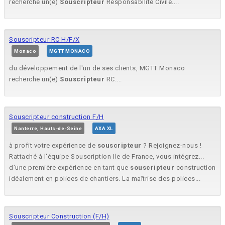
recherche un(e)
Souscripteur
Responsabilité Civile....
Souscripteur RC H/F/X
Monaco
MGTT MONACO
du développement de l'un de ses clients, MGTT Monaco
recherche un(e)
Souscripteur
RC....
Souscripteur construction F/H
Nanterre, Hauts-de-Seine
AXA XL
à profit votre expérience de
souscripteur
? Rejoignez-nous !
Rattaché à l'équipe Souscription Ile de France, vous intégrez...
d'une première expérience en tant que
souscripteur
construction
idéalement en polices de chantiers. La maîtrise des polices...
Souscripteur Construction (F/H)