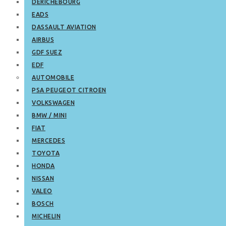
DERICHEBOURG
EADS
DASSAULT AVIATION
AIRBUS
GDF SUEZ
EDF
AUTOMOBILE
PSA PEUGEOT CITROEN
VOLKSWAGEN
BMW / MINI
FIAT
MERCEDES
TOYOTA
HONDA
NISSAN
VALEO
BOSCH
MICHELIN