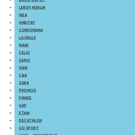
LEROY MERLIN
IKEA
HABITAT
CONFORAMA
LA HALLE
KIABI
CELIO
GEMO
H&M
C&A
ZARA
PROMOD
PIMKIE
GAP
ETAM
DECATHLON
GO SPORT