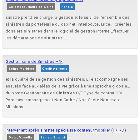
Colombes, Hauts-de-Seine
Foncia
sinistre prend en charge la gestion et le suivi de l'ensemble des
sinistres
du portefeuille du cabinet. Interlocuteur.rice... Créer les
dossiers
sinistres
dans le logiciel de gestion interne Effectuer
les déclarations de
sinistres
...
Gestionnaire de Sinistres H/F
Seine-Maritime
Crédit Agricole
et la qualité de sa gestion des
sinistres
. Elle accompagne ses
assurés face aux aléas de la vie grâce à une approche globale...
du poste Gestionnaire de
Sinistres
H/F Type de contrat CDI
Poste avec management Non Cadre / Non Cadre Non cadre
Missions...
Intervenant après sinistre spécialisé contenu/mobilier (H/F/D)
Metz, Moselle
Samsic Emploi