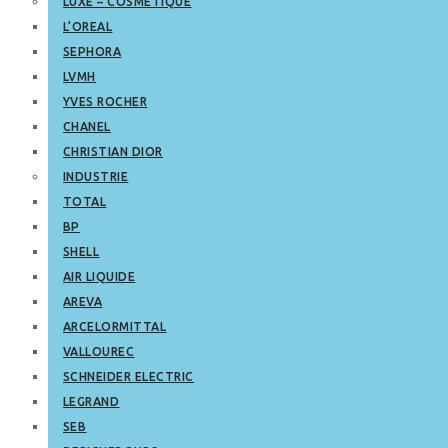
LUXE – COSMETIQUE
L’OREAL
SEPHORA
LVMH
YVES ROCHER
CHANEL
CHRISTIAN DIOR
INDUSTRIE
TOTAL
BP
SHELL
AIR LIQUIDE
AREVA
ARCELORMITTAL
VALLOUREC
SCHNEIDER ELECTRIC
LEGRAND
SEB