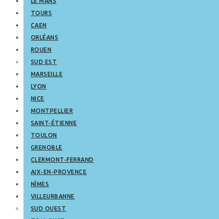
LE MANS
TOURS
CAEN
ORLÉANS
ROUEN
SUD EST
MARSEILLE
LYON
NICE
MONTPELLIER
SAINT-ÉTIENNE
TOULON
GRENOBLE
CLERMONT-FERRAND
AIX-EN-PROVENCE
NÎMES
VILLEURBANNE
SUD OUEST