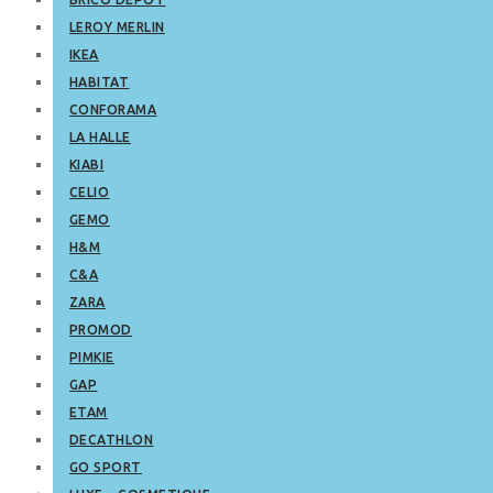
LEROY MERLIN
IKEA
HABITAT
CONFORAMA
LA HALLE
KIABI
CELIO
GEMO
H&M
C&A
ZARA
PROMOD
PIMKIE
GAP
ETAM
DECATHLON
GO SPORT