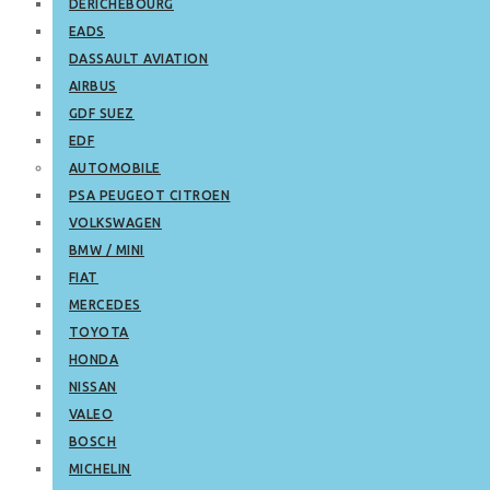
DERICHEBOURG
EADS
DASSAULT AVIATION
AIRBUS
GDF SUEZ
EDF
AUTOMOBILE
PSA PEUGEOT CITROEN
VOLKSWAGEN
BMW / MINI
FIAT
MERCEDES
TOYOTA
HONDA
NISSAN
VALEO
BOSCH
MICHELIN