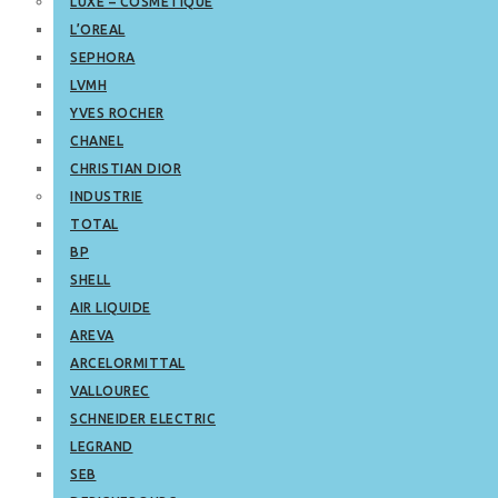
LUXE – COSMETIQUE
L’OREAL
SEPHORA
LVMH
YVES ROCHER
CHANEL
CHRISTIAN DIOR
INDUSTRIE
TOTAL
BP
SHELL
AIR LIQUIDE
AREVA
ARCELORMITTAL
VALLOUREC
SCHNEIDER ELECTRIC
LEGRAND
SEB