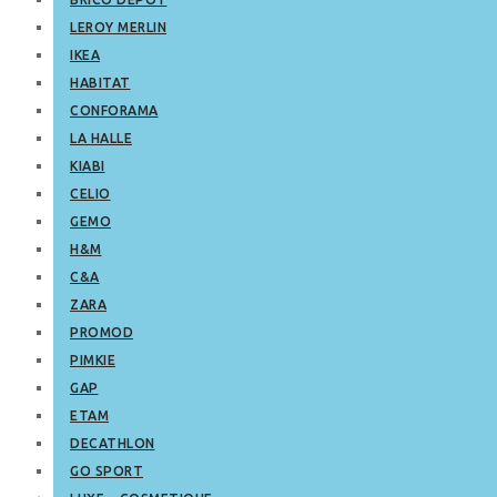
LEROY MERLIN
IKEA
HABITAT
CONFORAMA
LA HALLE
KIABI
CELIO
GEMO
H&M
C&A
ZARA
PROMOD
PIMKIE
GAP
ETAM
DECATHLON
GO SPORT