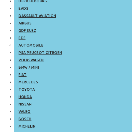
DERICHEBOURG
EADS
DASSAULT AVIATION
AIRBUS
GDF SUEZ
EDF
AUTOMOBILE
PSA PEUGEOT CITROEN
VOLKSWAGEN
BMW / MINI
FIAT
MERCEDES
TOYOTA
HONDA
NISSAN
VALEO
BOSCH
MICHELIN