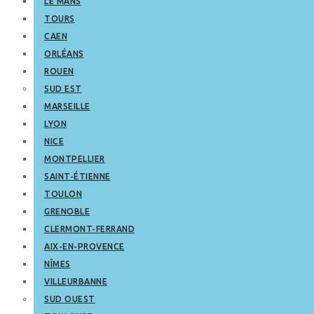
LE MANS
TOURS
CAEN
ORLÉANS
ROUEN
SUD EST
MARSEILLE
LYON
NICE
MONTPELLIER
SAINT-ÉTIENNE
TOULON
GRENOBLE
CLERMONT-FERRAND
AIX-EN-PROVENCE
NÎMES
VILLEURBANNE
SUD OUEST